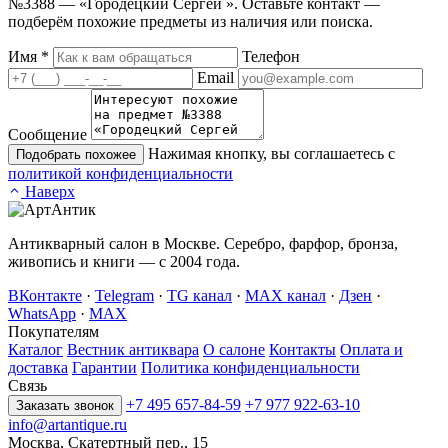
№3388 — «Городецкий Сергей ». Оставьте контакт —
подберём похожие предметы из наличия или поиска.
Имя
*
Телефон
Email
Сообщение
Нажимая кнопку, вы соглашаетесь с
Подобрать похожее
политикой конфиденциальности
Наверх
Антикварный салон в Москве. Серебро, фарфор, бронза,
живопись и книги — с 2004 года.
ВКонтакте
·
Telegram
·
TG канал
·
MAX канал
·
Дзен
·
WhatsApp
·
MAX
Покупателям
Каталог
Вестник антиквара
О салоне
Контакты
Оплата и
доставка
Гарантии
Политика конфиденциальности
Связь
+7 495 657-84-59
+7 977 922-63-10
Заказать звонок
info@artantique.ru
Москва, Скатертный пер., 15