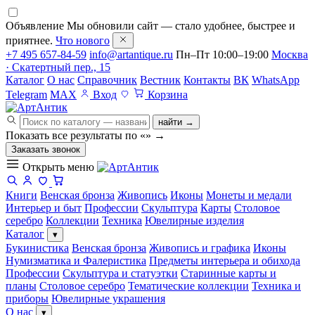
Объявление
Мы обновили сайт — стало удобнее, быстрее и
приятнее.
Что нового
+7 495 657-84-59
info@artantique.ru
Пн–Пт 10:00–19:00
Москва
· Скатертный пер., 15
Каталог
О нас
Справочник
Вестник
Контакты
ВК
WhatsApp
Telegram
MAX
Вход
Корзина
найти →
Показать все результаты по «
»
→
Заказать звонок
Открыть меню
Книги
Венская бронза
Живопись
Иконы
Монеты и медали
Интерьер и быт
Профессии
Скульптура
Карты
Столовое
серебро
Коллекции
Техника
Ювелирные изделия
Каталог
▾
Букинистика
Венская бронза
Живопись и графика
Иконы
Нумизматика и Фалеристика
Предметы интерьера и обихода
Профессии
Скульптура и статуэтки
Старинные карты и
планы
Столовое серебро
Тематические коллекции
Техника и
приборы
Ювелирные украшения
О нас
▾