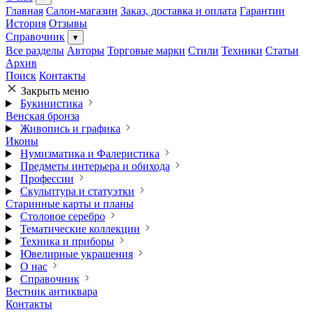
Главная
Салон-магазин
Заказ, доставка и оплата
Гарантии
История
Отзывы
Справочник
▾
Все разделы
Авторы
Торговые марки
Стили
Техники
Статьи
Архив
Поиск
Контакты
Закрыть меню
Букинистика
Венская бронза
Живопись и графика
Иконы
Нумизматика и Фалеристика
Предметы интерьера и обихода
Профессии
Скульптура и статуэтки
Старинные карты и планы
Столовое серебро
Тематические коллекции
Техника и приборы
Ювелирные украшения
О нас
Справочник
Вестник антиквара
Контакты