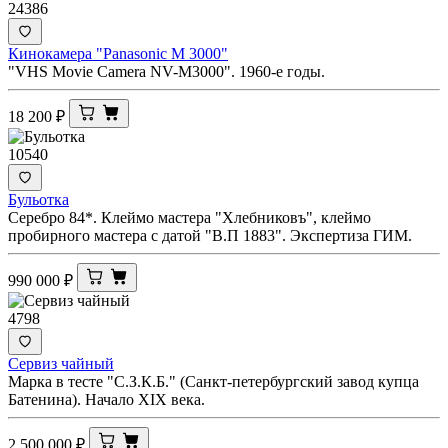
24386
Кинокамера "Panasonic M 3000"
"VHS Movie Camera NV-M3000". 1960-е годы.
18 200
₽
10540
Бульотка
Серебро 84*. Клеймо мастера "Хлебниковъ", клеймо
пробирного мастера с датой "В.П 1883". Экспертиза ГИМ.
990 000
₽
4798
Сервиз чайный
Марка в тесте "С.З.К.Б." (Санкт-петербургский завод купца
Батенина). Начало XIX века.
2 500 000
₽