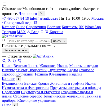
Объявление
Мы обновили сайт — стало удобнее, быстрее и
приятнее.
Что нового
+7 495 657-84-59
info@artantique.ru
Пн–Пт 10:00–19:00
Москва
· Скатертный пер., 15
Каталог
О нас
Справочник
Вестник
Контакты
ВК
WhatsApp
Telegram
MAX
Вход
Корзина
найти →
Показать все результаты по «
»
→
Заказать звонок
Открыть меню
Книги
Венская бронза
Живопись
Иконы
Монеты и медали
Интерьер и быт
Профессии
Скульптура
Карты
Столовое
серебро
Коллекции
Техника
Ювелирные изделия
Каталог
▾
Букинистика
Венская бронза
Живопись и графика
Иконы
Нумизматика и Фалеристика
Предметы интерьера и обихода
Профессии
Скульптура и статуэтки
Старинные карты и
планы
Столовое серебро
Тематические коллекции
Техника и
приборы
Ювелирные украшения
О нас
▾