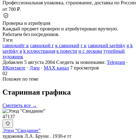
Профессиональная упаковка, страхование, доставка по России
от 700 ₽.
Проверка и атрибуция
Каждый предмет проверен и атрибутирован вручную.
Работаем без посредников.
Тэги
савицкийг к
савицкий г
к савицкий
г к
савицкий savitsky
g k
savitsky g
k иллюстрация
к повести
н с лескова
тупейный
художник
Добавлен 5 августа 2004
Следить за новинками:
Telegram
·
ВКонтакте
·
Дзен
·
MAX канал
7 просмотров
02
Похожее по теме
Старинная
графика
Смотреть все →
47137
Этюд "Свидание"
художник Л.А. Бруни . 1930-е гг