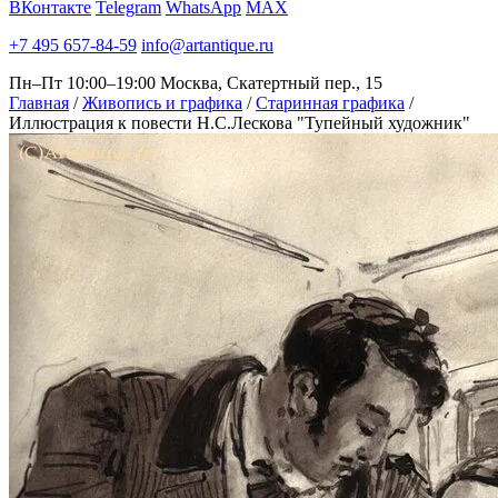
ВКонтакте
Telegram
WhatsApp
MAX
+7 495 657-84-59
info@artantique.ru
Пн–Пт 10:00–19:00
Москва, Скатертный пер., 15
Главная
/
Живопись и графика
/
Старинная графика
/
Иллюстрация к повести Н.С.Лескова "Тупейный художник"