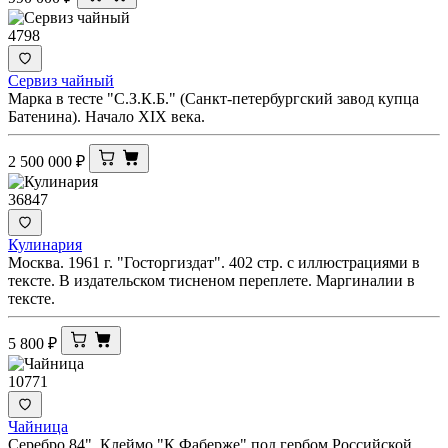
4798
Сервиз чайный
Марка в тесте "С.З.К.Б." (Санкт-петербургский завод купца
Батенина). Начало XIX века.
2 500 000
₽
36847
Кулинария
Москва. 1961 г. "Госторгиздат". 402 стр. с иллюстрациями в
тексте. В издательском тисненом переплете. Маргиналии в
тексте.
5 800
₽
10771
Чайница
Серебро 84". Клеймо "К.Фаберже" под гербом Российской