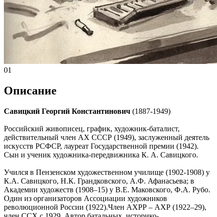
01
Описание
Савицкий Георгий Константинович
(1887-1949)
Российский живописец, график, художник-баталист,
действительный член АХ СССР (1949), заслуженный деятель
искусств РСФСР, лауреат Государственной премии (1942).
Сын и ученик художника-передвижника К. А. Савицкого.
Учился в Пензенском художественном училище (1902-1908) у
К.А. Савицкого, Н.К. Грандковского, А.Ф. Афанасьева; в
Академии художеств (1908–15) у В.Е. Маковского, Ф.А. Рубо.
Один из организаторов Ассоциации художников
революционной России (1922).Член АХРР – АХР (1922–29),
член ССХ с 1929. Автор батальных, историко-