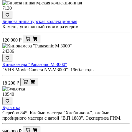
7130
Бирюза нишапурская коллекционная
Камень, уникальный своим размером.
120 000
₽
24386
Кинокамера "Panasonic M 3000"
"VHS Movie Camera NV-M3000". 1960-е годы.
18 200
₽
10540
Бульотка
Серебро 84*. Клеймо мастера "Хлебниковъ", клеймо
пробирного мастера с датой "В.П 1883". Экспертиза ГИМ.
990 000
₽