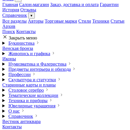
Главная
Салон-магазин
Заказ, доставка и оплата
Гарантии
История
Отзывы
Справочник
▾
Все разделы
Авторы
Торговые марки
Стили
Техники
Статьи
Архив
Поиск
Контакты
Закрыть меню
Букинистика
Венская бронза
Живопись и графика
Иконы
Нумизматика и Фалеристика
Предметы интерьера и обихода
Профессии
Скульптура и статуэтки
Старинные карты и планы
Столовое серебро
Тематические коллекции
Техника и приборы
Ювелирные украшения
О нас
Справочник
Вестник антиквара
Контакты