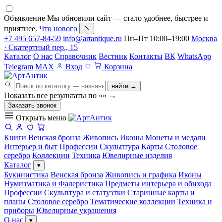
Объявление
Мы обновили сайт — стало удобнее, быстрее и
приятнее.
Что нового
+7 495 657-84-59
info@artantique.ru
Пн–Пт 10:00–19:00
Москва
· Скатертный пер., 15
Каталог
О нас
Справочник
Вестник
Контакты
ВК
WhatsApp
Telegram
MAX
Вход
Корзина
найти →
Показать все результаты по «
»
→
Заказать звонок
Открыть меню
Книги
Венская бронза
Живопись
Иконы
Монеты и медали
Интерьер и быт
Профессии
Скульптура
Карты
Столовое
серебро
Коллекции
Техника
Ювелирные изделия
Каталог
▾
Букинистика
Венская бронза
Живопись и графика
Иконы
Нумизматика и Фалеристика
Предметы интерьера и обихода
Профессии
Скульптура и статуэтки
Старинные карты и
планы
Столовое серебро
Тематические коллекции
Техника и
приборы
Ювелирные украшения
О нас
▾