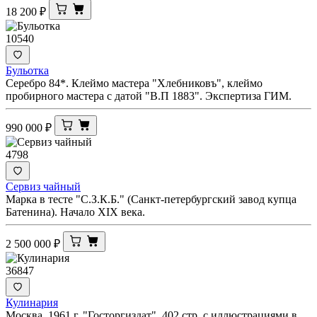
18 200
₽
10540
Бульотка
Серебро 84*. Клеймо мастера "Хлебниковъ", клеймо
пробирного мастера с датой "В.П 1883". Экспертиза ГИМ.
990 000
₽
4798
Сервиз чайный
Марка в тесте "С.З.К.Б." (Санкт-петербургский завод купца
Батенина). Начало XIX века.
2 500 000
₽
36847
Кулинария
Москва. 1961 г. "Госторгиздат". 402 стр. с иллюстрациями в