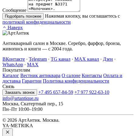
Сообщение
Нажимая кнопку, вы соглашаетесь с
Подобрать похожее
политикой конфиденциальности
Наверх
Антикварный салон в Москве. Серебро, фарфор, бронза,
живопись и книги — с 2004 года.
ВКонтакте
·
Telegram
·
TG канал
·
MAX канал
·
Дзен
·
WhatsApp
·
MAX
Покупателям
Каталог
Вестник антиквара
О салоне
Контакты
Оплата и
доставка
Гарантии
Политика конфиденциальности
Связь
+7 495 657-84-59
+7 977 922-63-10
Заказать звонок
info@artantique.ru
Москва, Скатертный пер., 15
Пн–Пт 10:00–19:00
© 2026 АртАнтик. Москва.
YA·METRIKA