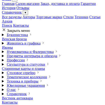
Главная
Салон-магазин
Заказ, доставка и оплата
Гарантии
История
Отзывы
Справочник
▾
Все разделы
Авторы
Торговые марки
Стили
Техники
Статьи
Архив
Поиск
Контакты
Закрыть меню
Букинистика
Венская бронза
Живопись и графика
Иконы
Нумизматика и Фалеристика
Предметы интерьера и обихода
Профессии
Скульптура и статуэтки
Старинные карты и планы
Столовое серебро
Тематические коллекции
Техника и приборы
Ювелирные украшения
О нас
Справочник
Вестник антиквара
Контакты