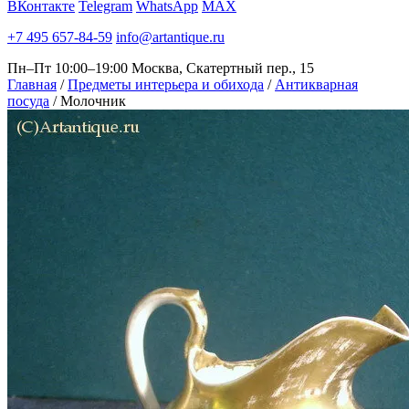
ВКонтакте
Telegram
WhatsApp
MAX
+7 495 657-84-59
info@artantique.ru
Пн–Пт 10:00–19:00
Москва, Скатертный пер., 15
Главная
/
Предметы интерьера и обихода
/
Антикварная
посуда
/
Молочник