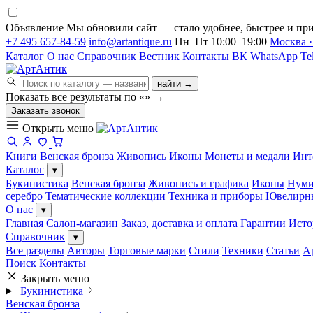
Объявление
Мы обновили сайт — стало удобнее, быстрее и при
+7 495 657-84-59
info@artantique.ru
Пн–Пт 10:00–19:00
Москва ·
Каталог
О нас
Справочник
Вестник
Контакты
ВК
WhatsApp
Te
найти →
Показать все результаты по «
»
→
Заказать звонок
Открыть меню
Книги
Венская бронза
Живопись
Иконы
Монеты и медали
Инт
Каталог
▾
Букинистика
Венская бронза
Живопись и графика
Иконы
Нуми
серебро
Тематические коллекции
Техника и приборы
Ювелирн
О нас
▾
Главная
Салон-магазин
Заказ, доставка и оплата
Гарантии
Исто
Справочник
▾
Все разделы
Авторы
Торговые марки
Стили
Техники
Статьи
А
Поиск
Контакты
Закрыть меню
Букинистика
Венская бронза