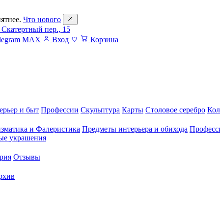
ятнее.
Что нового
 Скатертный пер., 15
legram
MAX
Вход
Корзина
ерьер и быт
Профессии
Скульптура
Карты
Столовое серебро
Кол
зматика и Фалеристика
Предметы интерьера и обихода
Професс
ые украшения
рия
Отзывы
рхив