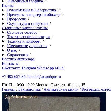
Живопись и графика
Иконы
Нумизматика и Фалеристика
Предметы интерьера и обихода
Профессии
Скульптура и статуэтки
Старинные карты и планы
Столовое серебро
Тематические коллекции
Техника и приборы
Ювелирные украшения
О нас
Справочник
Вестник антиквара
Контакты
ВКонтакте
Telegram
WhatsApp
MAX
+7 495 657-84-59
info@artantique.ru
Пн–Пт 10:00–19:00
Москва, Скатертный пер., 15
Главная
/
Букинистика
/
Антикварные книги
/
География, естес