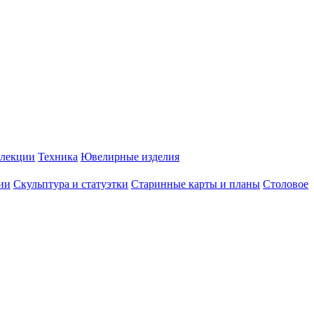
лекции
Техника
Ювелирные изделия
ии
Скульптура и статуэтки
Старинные карты и планы
Столовое