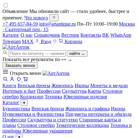
Объявление
Мы обновили сайт — стало удобнее, быстрее и
приятнее.
Что нового
+7 495 657-84-59
info@artantique.ru
Пн–Пт 10:00–19:00
Москва
· Скатертный пер., 15
Каталог
О нас
Справочник
Вестник
Контакты
ВК
WhatsApp
Telegram
MAX
Вход
Корзина
найти →
Показать все результаты по «
»
→
Заказать звонок
Открыть меню
Книги
Венская бронза
Живопись
Иконы
Монеты и медали
Интерьер и быт
Профессии
Скульптура
Карты
Столовое
серебро
Коллекции
Техника
Ювелирные изделия
Каталог
▾
Букинистика
Венская бронза
Живопись и графика
Иконы
Нумизматика и Фалеристика
Предметы интерьера и обихода
Профессии
Скульптура и статуэтки
Старинные карты и
планы
Столовое серебро
Тематические коллекции
Техника и
приборы
Ювелирные украшения
О нас
▾