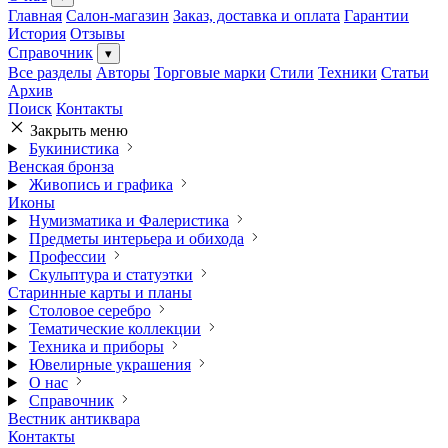
Главная
Салон-магазин
Заказ, доставка и оплата
Гарантии
История
Отзывы
Справочник
▾
Все разделы
Авторы
Торговые марки
Стили
Техники
Статьи
Архив
Поиск
Контакты
Закрыть меню
Букинистика
Венская бронза
Живопись и графика
Иконы
Нумизматика и Фалеристика
Предметы интерьера и обихода
Профессии
Скульптура и статуэтки
Старинные карты и планы
Столовое серебро
Тематические коллекции
Техника и приборы
Ювелирные украшения
О нас
Справочник
Вестник антиквара
Контакты