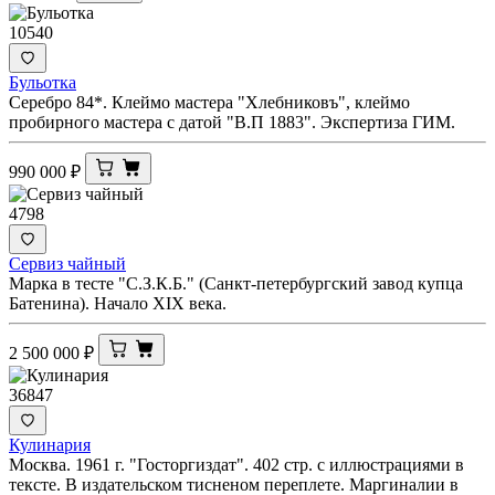
10540
Бульотка
Серебро 84*. Клеймо мастера "Хлебниковъ", клеймо
пробирного мастера с датой "В.П 1883". Экспертиза ГИМ.
990 000
₽
4798
Сервиз чайный
Марка в тесте "С.З.К.Б." (Санкт-петербургский завод купца
Батенина). Начало XIX века.
2 500 000
₽
36847
Кулинария
Москва. 1961 г. "Госторгиздат". 402 стр. с иллюстрациями в
тексте. В издательском тисненом переплете. Маргиналии в