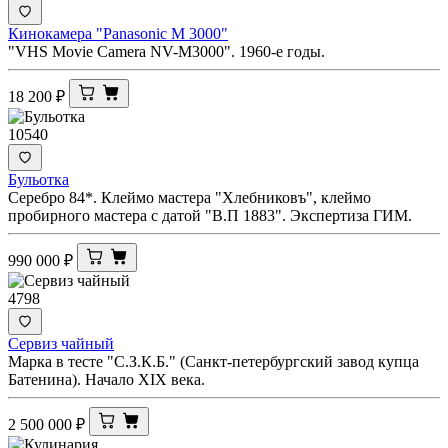
Кинокамера "Panasonic M 3000"
"VHS Movie Camera NV-M3000". 1960-е годы.
18 200
₽
10540
Бульотка
Серебро 84*. Клеймо мастера "Хлебниковъ", клеймо
пробирного мастера с датой "В.П 1883". Экспертиза ГИМ.
990 000
₽
4798
Сервиз чайный
Марка в тесте "С.З.К.Б." (Санкт-петербургский завод купца
Батенина). Начало XIX века.
2 500 000
₽