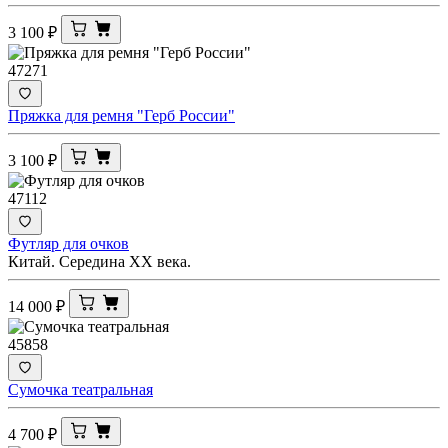
3 100
₽
47271
Пряжка для ремня "Герб России"
3 100
₽
47112
Футляр для очков
Китай. Середина ХХ века.
14 000
₽
45858
Сумочка театральная
4 700
₽