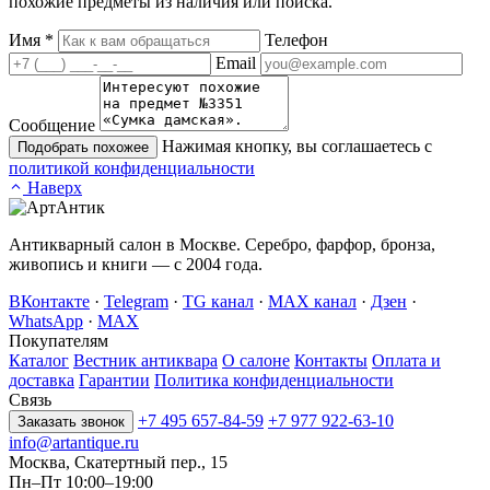
похожие предметы из наличия или поиска.
Имя
*
Телефон
Email
Сообщение
Нажимая кнопку, вы соглашаетесь с
Подобрать похожее
политикой конфиденциальности
Наверх
Антикварный салон в Москве. Серебро, фарфор, бронза,
живопись и книги — с 2004 года.
ВКонтакте
·
Telegram
·
TG канал
·
MAX канал
·
Дзен
·
WhatsApp
·
MAX
Покупателям
Каталог
Вестник антиквара
О салоне
Контакты
Оплата и
доставка
Гарантии
Политика конфиденциальности
Связь
+7 495 657-84-59
+7 977 922-63-10
Заказать звонок
info@artantique.ru
Москва, Скатертный пер., 15
Пн–Пт 10:00–19:00