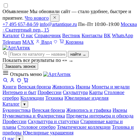
Объявление
Мы обновили сайт — стало удобнее, быстрее и
приятнее.
Что нового
+7 495 657-84-59
info@artantique.ru
Пн–Пт 10:00–19:00
Москва
· Скатертный пер., 15
Каталог
О нас
Справочник
Вестник
Контакты
ВК
WhatsApp
Telegram
MAX
Вход
Корзина
найти →
Показать все результаты по «
»
→
Заказать звонок
Открыть меню
Книги
Венская бронза
Живопись
Иконы
Монеты и медали
Интерьер и быт
Профессии
Скульптура
Карты
Столовое
серебро
Коллекции
Техника
Ювелирные изделия
Каталог
▾
Букинистика
Венская бронза
Живопись и графика
Иконы
Нумизматика и Фалеристика
Предметы интерьера и обихода
Профессии
Скульптура и статуэтки
Старинные карты и
планы
Столовое серебро
Тематические коллекции
Техника и
приборы
Ювелирные украшения
О нас
▾