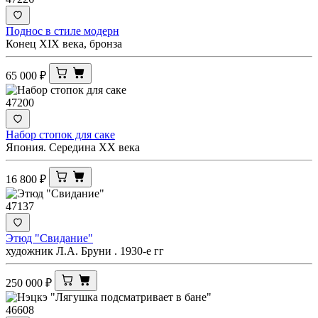
Поднос в стиле модерн
Конец XIX века, бронза
65 000
₽
47200
Набор стопок для саке
Япония. Середина ХХ века
16 800
₽
47137
Этюд "Свидание"
художник Л.А. Бруни . 1930-е гг
250 000
₽
46608