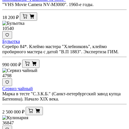
"VHS Movie Camera NV-M3000". 1960-е годы.
18 200
₽
10540
Бульотка
Серебро 84*. Клеймо мастера "Хлебниковъ", клеймо
пробирного мастера с датой "В.П 1883". Экспертиза ГИМ.
990 000
₽
4798
Сервиз чайный
Марка в тесте "С.З.К.Б." (Санкт-петербургский завод купца
Батенина). Начало XIX века.
2 500 000
₽
36847