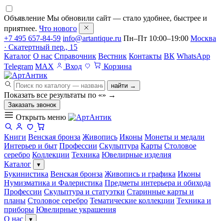
Объявление
Мы обновили сайт — стало удобнее, быстрее и
приятнее.
Что нового
+7 495 657-84-59
info@artantique.ru
Пн–Пт 10:00–19:00
Москва
· Скатертный пер., 15
Каталог
О нас
Справочник
Вестник
Контакты
ВК
WhatsApp
Telegram
MAX
Вход
Корзина
найти →
Показать все результаты по «
»
→
Заказать звонок
Открыть меню
Книги
Венская бронза
Живопись
Иконы
Монеты и медали
Интерьер и быт
Профессии
Скульптура
Карты
Столовое
серебро
Коллекции
Техника
Ювелирные изделия
Каталог
▾
Букинистика
Венская бронза
Живопись и графика
Иконы
Нумизматика и Фалеристика
Предметы интерьера и обихода
Профессии
Скульптура и статуэтки
Старинные карты и
планы
Столовое серебро
Тематические коллекции
Техника и
приборы
Ювелирные украшения
О нас
▾