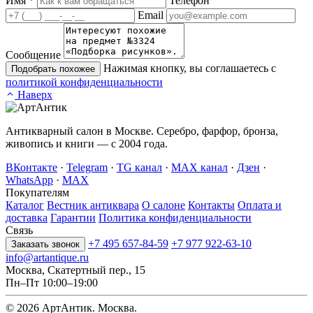
Имя
*
Телефон
Email
Сообщение
Нажимая кнопку, вы соглашаетесь с
Подобрать похожее
политикой конфиденциальности
Наверх
Антикварный салон в Москве. Серебро, фарфор, бронза,
живопись и книги — с 2004 года.
ВКонтакте
·
Telegram
·
TG канал
·
MAX канал
·
Дзен
·
WhatsApp
·
MAX
Покупателям
Каталог
Вестник антиквара
О салоне
Контакты
Оплата и
доставка
Гарантии
Политика конфиденциальности
Связь
+7 495 657-84-59
+7 977 922-63-10
Заказать звонок
info@artantique.ru
Москва, Скатертный пер., 15
Пн–Пт 10:00–19:00
© 2026 АртАнтик. Москва.