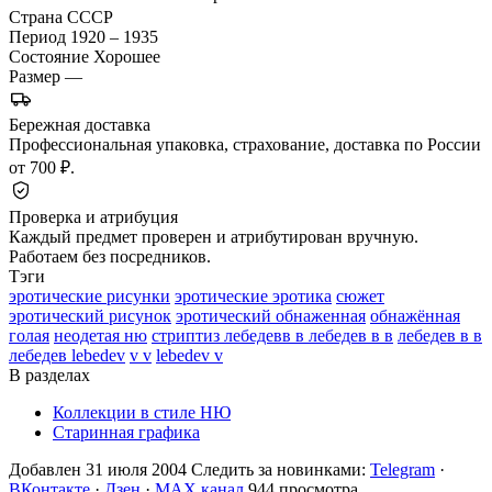
Страна
СССР
Период
1920 – 1935
Состояние
Хорошее
Размер
—
Бережная доставка
Профессиональная упаковка, страхование, доставка по России
от 700 ₽.
Проверка и атрибуция
Каждый предмет проверен и атрибутирован вручную.
Работаем без посредников.
Тэги
эротические рисунки
эротические эротика
сюжет
эротический рисунок
эротический обнаженная
обнажённая
голая
неодетая ню
стриптиз лебедевв в лебедев в в
лебедев в в
лебедев lebedev
v v
lebedev v
В разделах
Коллекции в стиле НЮ
Старинная графика
Добавлен 31 июля 2004
Следить за новинками:
Telegram
·
ВКонтакте
·
Дзен
·
MAX канал
944 просмотра