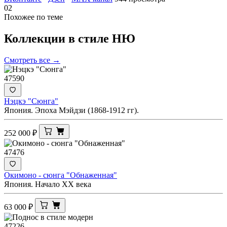
02
Похожее по теме
Коллекции в стиле
НЮ
Смотреть все →
47590
Нэцкэ "Сюнга"
Япония. Эпоха Мэйдзи (1868-1912 гг).
252 000
₽
47476
Окимоно - сюнга "Обнаженная"
Япония. Начало XX века
63 000
₽
47226