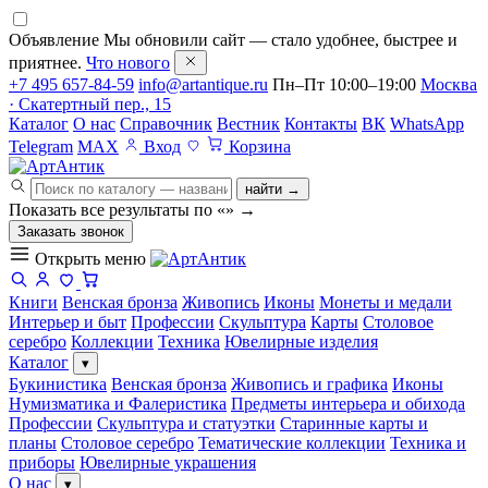
Объявление
Мы обновили сайт — стало удобнее, быстрее и
приятнее.
Что нового
+7 495 657-84-59
info@artantique.ru
Пн–Пт 10:00–19:00
Москва
· Скатертный пер., 15
Каталог
О нас
Справочник
Вестник
Контакты
ВК
WhatsApp
Telegram
MAX
Вход
Корзина
найти →
Показать все результаты по «
»
→
Заказать звонок
Открыть меню
Книги
Венская бронза
Живопись
Иконы
Монеты и медали
Интерьер и быт
Профессии
Скульптура
Карты
Столовое
серебро
Коллекции
Техника
Ювелирные изделия
Каталог
▾
Букинистика
Венская бронза
Живопись и графика
Иконы
Нумизматика и Фалеристика
Предметы интерьера и обихода
Профессии
Скульптура и статуэтки
Старинные карты и
планы
Столовое серебро
Тематические коллекции
Техника и
приборы
Ювелирные украшения
О нас
▾