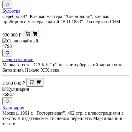
Бульотка
Серебро 84*. Клеймо мастера "Хлебниковъ", клеймо
пробирного мастера с датой "В.П 1883". Экспертиза ГИМ.
990 000
₽
4798
Сервиз чайный
Марка в тесте "С.З.К.Б." (Санкт-петербургский завод купца
Батенина). Начало XIX века.
2 500 000
₽
36847
Кулинария
Москва. 1961 г. "Госторгиздат". 402 стр. с иллюстрациями в
тексте. В издательском тисненом переплете. Маргиналии в
тексте.