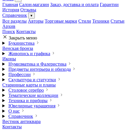
Главная
Салон-магазин
Заказ, доставка и оплата
Гарантии
История
Отзывы
Справочник
▾
Все разделы
Авторы
Торговые марки
Стили
Техники
Статьи
Архив
Поиск
Контакты
Закрыть меню
Букинистика
Венская бронза
Живопись и графика
Иконы
Нумизматика и Фалеристика
Предметы интерьера и обихода
Профессии
Скульптура и статуэтки
Старинные карты и планы
Столовое серебро
Тематические коллекции
Техника и приборы
Ювелирные украшения
О нас
Справочник
Вестник антиквара
Контакты