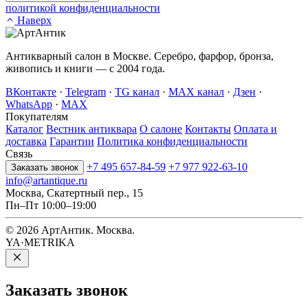
политикой конфиденциальности
Наверх
Антикварный салон в Москве. Серебро, фарфор, бронза,
живопись и книги — с 2004 года.
ВКонтакте
·
Telegram
·
TG канал
·
MAX канал
·
Дзен
·
WhatsApp
·
MAX
Покупателям
Каталог
Вестник антиквара
О салоне
Контакты
Оплата и
доставка
Гарантии
Политика конфиденциальности
Связь
+7 495 657-84-59
+7 977 922-63-10
Заказать звонок
info@artantique.ru
Москва, Скатертный пер., 15
Пн–Пт 10:00–19:00
© 2026 АртАнтик. Москва.
YA·METRIKA
Заказать
звонок