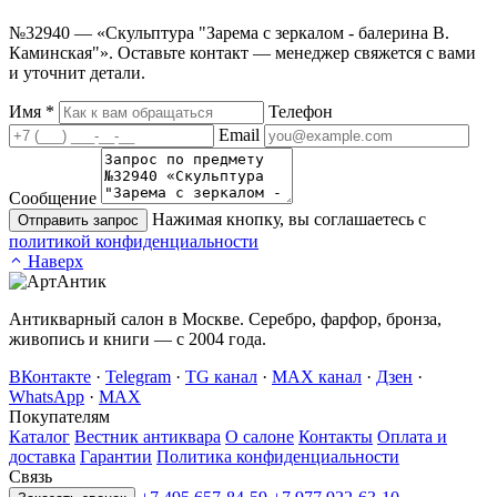
№32940 — «Скульптура "Зарема с зеркалом - балерина В.
Каминская"». Оставьте контакт — менеджер свяжется с вами
и уточнит детали.
Имя
*
Телефон
Email
Сообщение
Нажимая кнопку, вы соглашаетесь с
Отправить запрос
политикой конфиденциальности
Наверх
Антикварный салон в Москве. Серебро, фарфор, бронза,
живопись и книги — с 2004 года.
ВКонтакте
·
Telegram
·
TG канал
·
MAX канал
·
Дзен
·
WhatsApp
·
MAX
Покупателям
Каталог
Вестник антиквара
О салоне
Контакты
Оплата и
доставка
Гарантии
Политика конфиденциальности
Связь