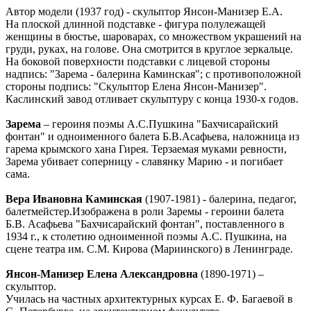
Автор модели (1937 год) - скульптор Янсон-Манизер Е.А.
На плоской длинной подставке - фигура полулежащей
женщины в бюстье, шароварах, со множеством украшений на
груди, руках, на голове. Она смотрится в круглое зеркальце.
На боковой поверхности подставки с лицевой стороны
надпись: "Зарема - балерина Каминская"; с противоположной
стороны подпись: "Скульптор Елена Янсон-Манизер".
Каслинский завод отливает скульптуру с конца 1930-х годов.
Зарема
– героиня поэмы А.С.Пушкина "Бахчисарайский
фонтан" и одноименного балета Б.В.Асафьева, наложница из
гарема крымского хана Гирея. Терзаемая муками ревности,
Зарема убивает соперницу - славянку Марию - и погибает
сама.
Вера Ивановна Каминская
(1907-1981) - балерина, педагог,
балетмейстер.Изображена в роли Заремы - героини балета
Б.В. Асафьева "Бахчисарайский фонтан", поставленного в
1934 г., к столетию одноименной поэмы А.С. Пушкина, на
сцене театра им. С.М. Кирова (Мариинского) в Ленинграде.
Янсон-Манизер Елена Александровна
(1890-1971) –
скульптор.
Училась на частных архитектурных курсах Е. Ф. Багаевой в