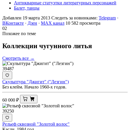
Антикварные статуэтки литературных персонажей
Балет, танцы
Добавлен 19 марта 2013
Следить за новинками:
Telegram
·
ВКонтакте
·
Дзен
·
MAX канал
10 582 просмотра
02
Похожее по теме
Коллекции чугунного
литья
Смотреть все →
39487
Скульптура "Джигит" ("Лезгин")
Без клейм. Начало 1960-х годов.
60 000
₽
39250
Рельеф сквозной "Золотой волос"
Касли. 1984 год.