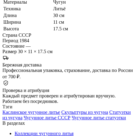
Материалы
Чугун
Техника
Литьё
Длина
30 см
Ширина
11 см
Высота
17.5 см
Страна
СССР
Период
1984
Состояние
—
Размер
30 × 11 × 17.5 см
Бережная доставка
Профессиональная упаковка, страхование, доставка по России
от 700 ₽.
Проверка и атрибуция
Каждый предмет проверен и атрибутирован вручную.
Работаем без посредников.
Тэги
Каслинское чугунное литье
Скульптуры из чугуна
Статуэтки
из чугуна
Чугунное литье СССР
Чугунное литье статуэтки
В разделах
Коллекции чугунного литья