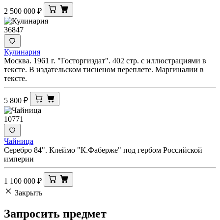
2 500 000
₽
36847
Кулинария
Москва. 1961 г. "Госторгиздат". 402 стр. с иллюстрациями в
тексте. В издательском тисненом переплете. Маргиналии в
тексте.
5 800
₽
10771
Чайница
Серебро 84". Клеймо "К.Фаберже" под гербом Российской
империи
1 100 000
₽
Закрыть
Запросить
предмет