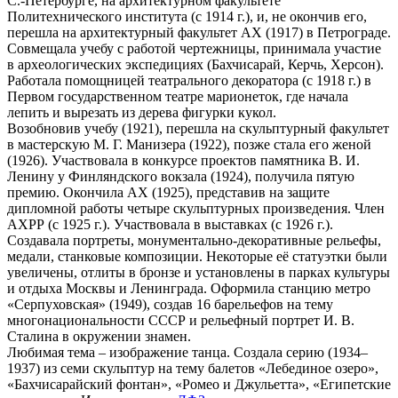
С.-Петербурге, на архитектурном факультете
Политехнического института (с 1914 г.), и, не окончив его,
перешла на архитектурный факультет АХ (1917) в Петрограде.
Совмещала учебу с работой чертежницы, принимала участие
в археологических экспедициях (Бахчисарай, Керчь, Херсон).
Работала помощницей театрального декоратора (с 1918 г.) в
Первом государственном театре марионеток, где начала
лепить и вырезать из дерева фигурки кукол.
Возобновив учебу (1921), перешла на скульптурный факультет
в мастерскую М. Г. Манизера (1922), позже стала его женой
(1926). Участвовала в конкурсе проектов памятника В. И.
Ленину у Финляндского вокзала (1924), получила пятую
премию. Окончила АХ (1925), представив на защите
дипломной работы четыре скульптурных произведения. Член
АХРР (с 1925 г.). Участвовала в выставках (с 1926 г.).
Создавала портреты, монументально-декоративные рельефы,
медали, станковые композиции. Некоторые её статуэтки были
увеличены, отлиты в бронзе и установлены в парках культуры
и отдыха Москвы и Ленинграда. Оформила станцию метро
«Серпуховская» (1949), создав 16 барельефов на тему
многонациональности СССР и рельефный портрет И. В.
Сталина в окружении знамен.
Любимая тема – изображение танца. Создала серию (1934–
1937) из семи скульптур на тему балетов «Лебединое озеро»,
«Бахчисарайский фонтан», «Ромео и Джульетта», «Египетские