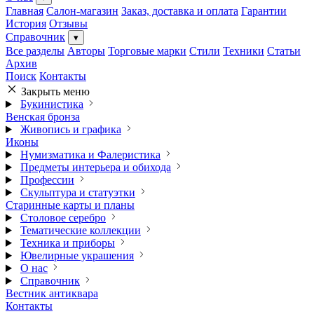
Главная
Салон-магазин
Заказ, доставка и оплата
Гарантии
История
Отзывы
Справочник
▾
Все разделы
Авторы
Торговые марки
Стили
Техники
Статьи
Архив
Поиск
Контакты
Закрыть меню
Букинистика
Венская бронза
Живопись и графика
Иконы
Нумизматика и Фалеристика
Предметы интерьера и обихода
Профессии
Скульптура и статуэтки
Старинные карты и планы
Столовое серебро
Тематические коллекции
Техника и приборы
Ювелирные украшения
О нас
Справочник
Вестник антиквара
Контакты