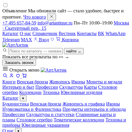
Объявление
Мы обновили сайт — стало удобнее, быстрее и
приятнее.
Что нового
+7 495 657-84-59
info@artantique.ru
Пн–Пт 10:00–19:00
Москва
· Скатертный пер., 15
Каталог
О нас
Справочник
Вестник
Контакты
ВК
WhatsApp
Telegram
MAX
Вход
Корзина
найти →
Показать все результаты по «
»
→
Заказать звонок
Открыть меню
Книги
Венская бронза
Живопись
Иконы
Монеты и медали
Интерьер и быт
Профессии
Скульптура
Карты
Столовое
серебро
Коллекции
Техника
Ювелирные изделия
Каталог
▾
Букинистика
Венская бронза
Живопись и графика
Иконы
Нумизматика и Фалеристика
Предметы интерьера и обихода
Профессии
Скульптура и статуэтки
Старинные карты и
планы
Столовое серебро
Тематические коллекции
Техника и
приборы
Ювелирные украшения
О нас
▾