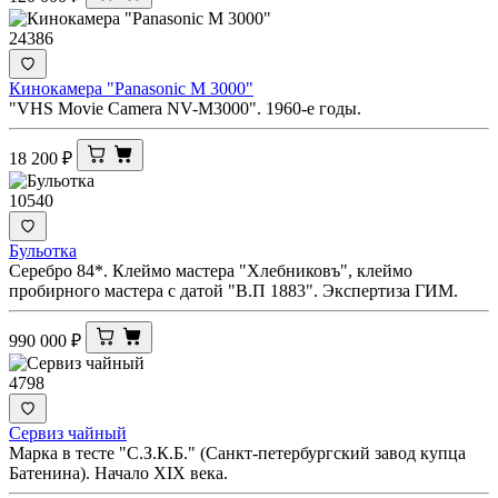
24386
Кинокамера "Panasonic M 3000"
"VHS Movie Camera NV-M3000". 1960-е годы.
18 200
₽
10540
Бульотка
Серебро 84*. Клеймо мастера "Хлебниковъ", клеймо
пробирного мастера с датой "В.П 1883". Экспертиза ГИМ.
990 000
₽
4798
Сервиз чайный
Марка в тесте "С.З.К.Б." (Санкт-петербургский завод купца
Батенина). Начало XIX века.