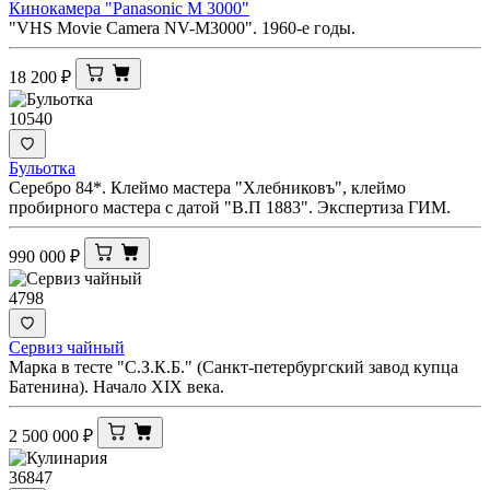
Кинокамера "Panasonic M 3000"
"VHS Movie Camera NV-M3000". 1960-е годы.
18 200
₽
10540
Бульотка
Серебро 84*. Клеймо мастера "Хлебниковъ", клеймо
пробирного мастера с датой "В.П 1883". Экспертиза ГИМ.
990 000
₽
4798
Сервиз чайный
Марка в тесте "С.З.К.Б." (Санкт-петербургский завод купца
Батенина). Начало XIX века.
2 500 000
₽
36847