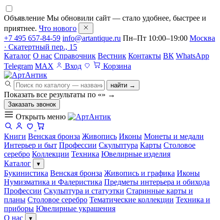
Объявление
Мы обновили сайт — стало удобнее, быстрее и
приятнее.
Что нового
+7 495 657-84-59
info@artantique.ru
Пн–Пт 10:00–19:00
Москва
· Скатертный пер., 15
Каталог
О нас
Справочник
Вестник
Контакты
ВК
WhatsApp
Telegram
MAX
Вход
Корзина
найти →
Показать все результаты по «
»
→
Заказать звонок
Открыть меню
Книги
Венская бронза
Живопись
Иконы
Монеты и медали
Интерьер и быт
Профессии
Скульптура
Карты
Столовое
серебро
Коллекции
Техника
Ювелирные изделия
Каталог
▾
Букинистика
Венская бронза
Живопись и графика
Иконы
Нумизматика и Фалеристика
Предметы интерьера и обихода
Профессии
Скульптура и статуэтки
Старинные карты и
планы
Столовое серебро
Тематические коллекции
Техника и
приборы
Ювелирные украшения
О нас
▾