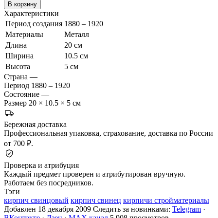
В корзину
Характеристики
Период создания
1880 – 1920
Материалы
Металл
Длина
20 см
Ширина
10.5 см
Высота
5 см
Страна
—
Период
1880 – 1920
Состояние
—
Размер
20 × 10.5 × 5 см
Бережная доставка
Профессиональная упаковка, страхование, доставка по России
от 700 ₽.
Проверка и атрибуция
Каждый предмет проверен и атрибутирован вручную.
Работаем без посредников.
Тэги
кирпич свинцовый
кирпич свинец
кирпичи стройматериалы
Добавлен 18 декабря 2009
Следить за новинками:
Telegram
·
ВКонтакте
·
Дзен
·
MAX канал
5 908 просмотров