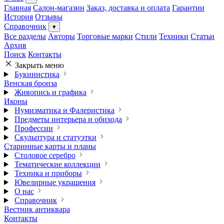
Главная
Салон-магазин
Заказ, доставка и оплата
Гарантии
История
Отзывы
Справочник
▾
Все разделы
Авторы
Торговые марки
Стили
Техники
Статьи
Архив
Поиск
Контакты
Закрыть меню
Букинистика
Венская бронза
Живопись и графика
Иконы
Нумизматика и Фалеристика
Предметы интерьера и обихода
Профессии
Скульптура и статуэтки
Старинные карты и планы
Столовое серебро
Тематические коллекции
Техника и приборы
Ювелирные украшения
О нас
Справочник
Вестник антиквара
Контакты