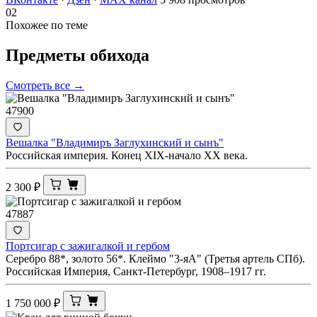
02
Похожее по теме
Предметы
обихода
Смотреть все →
47900
Вешалка "Владимиръ Заглухинский и сынъ"
Российская империя. Конец XIX-начало ХХ века.
2 300
₽
47887
Портсигар с зажигалкой и гербом
Серебро 88*, золото 56*. Клеймо "3-яА" (Третья артель СПб).
Российская Империя, Санкт-Петербург, 1908–1917 гг.
1 750 000
₽