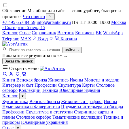
Объявление
Мы обновили сайт — стало удобнее, быстрее и
приятнее.
Что нового
+7 495 657-84-59
info@artantique.ru
Пн–Пт 10:00–19:00
Москва
· Скатертный пер., 15
Каталог
О нас
Справочник
Вестник
Контакты
ВК
WhatsApp
Telegram
MAX
Вход
Корзина
найти →
Показать все результаты по «
»
→
Заказать звонок
Открыть меню
Книги
Венская бронза
Живопись
Иконы
Монеты и медали
Интерьер и быт
Профессии
Скульптура
Карты
Столовое
серебро
Коллекции
Техника
Ювелирные изделия
Каталог
▾
Букинистика
Венская бронза
Живопись и графика
Иконы
Нумизматика и Фалеристика
Предметы интерьера и обихода
Профессии
Скульптура и статуэтки
Старинные карты и
планы
Столовое серебро
Тематические коллекции
Техника и
приборы
Ювелирные украшения
О нас
▾