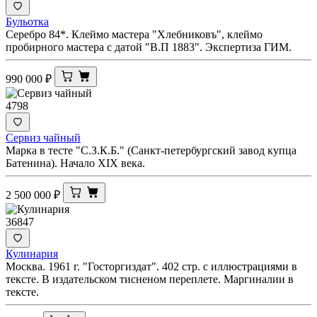
Бульотка
Серебро 84*. Клеймо мастера "Хлебниковъ", клеймо
пробирного мастера с датой "В.П 1883". Экспертиза ГИМ.
990 000
₽
4798
Сервиз чайный
Марка в тесте "С.З.К.Б." (Санкт-петербургский завод купца
Батенина). Начало XIX века.
2 500 000
₽
36847
Кулинария
Москва. 1961 г. "Госторгиздат". 402 стр. с иллюстрациями в
тексте. В издательском тисненом переплете. Маргиналии в
тексте.