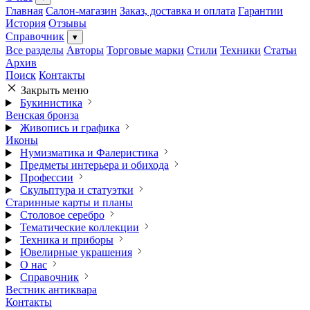
Главная
Салон-магазин
Заказ, доставка и оплата
Гарантии
История
Отзывы
Справочник
▾
Все разделы
Авторы
Торговые марки
Стили
Техники
Статьи
Архив
Поиск
Контакты
Закрыть меню
Букинистика
Венская бронза
Живопись и графика
Иконы
Нумизматика и Фалеристика
Предметы интерьера и обихода
Профессии
Скульптура и статуэтки
Старинные карты и планы
Столовое серебро
Тематические коллекции
Техника и приборы
Ювелирные украшения
О нас
Справочник
Вестник антиквара
Контакты