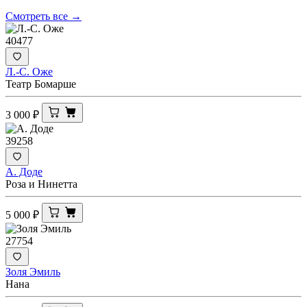
Смотреть все →
40477
Л.-С. Оже
Театр Бомарше
3 000
₽
39258
А. Доде
Роза и Нинетта
5 000
₽
27754
Золя Эмиль
Нана