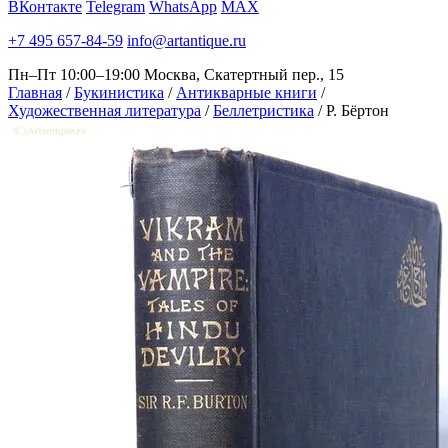
ВКонтакте
Telegram
WhatsApp
MAX
+7 495 657-84-59
info@artantique.ru
Пн–Пт 10:00–19:00
Москва, Скатертный пер., 15
Главная
/
Букинистика
/
Антикварные книги
/
Художественная литература
/
Беллетристика
/
Р. Бёртон