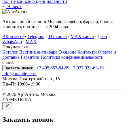
политикой конфиденциальности
Наверх
Антикварный салон в Москве. Серебро, фарфор, бронза,
живопись и книги — с 2004 года.
ВКонтакте
·
Telegram
·
TG канал
·
MAX канал
·
Дзен
·
WhatsApp
·
MAX
Покупателям
Каталог
Вестник антиквара
О салоне
Контакты
Оплата и
доставка
Гарантии
Политика конфиденциальности
Связь
+7 495 657-84-59
+7 977 922-63-10
Заказать звонок
info@artantique.ru
Москва, Скатертный пер., 15
Пн–Пт 10:00–19:00
© 2026 АртАнтик. Москва.
YA·METRIKA
Заказать
звонок