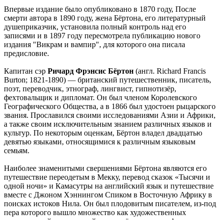
Впервые издание было опубликовано в 1870 году, После
смерти автора в 1890 году, жена Бёртона, его литературный
душеприказчик, установила полный контроль над его
записями и в 1897 году пересмотрела публикацию нового
издания "Викрам и вампир", для которого она писала
предисловие.
Капитан сэр
Ричард Фрэнсис Бёртон
(англ. Richard Francis
Burton; 1821-1890) — британский путешественник, писатель,
поэт, переводчик, этнограф, лингвист, гипнотизёр,
фехтовальщик и дипломат. Он был членом Королевского
Географического Общества, а в 1866 был удостоен рыцарского
звания. Прославился своими исследованиями Азии и Африки,
а также своим исключительным знанием различных языков и
культур. По некоторым оценкам, Бёртон владел двадцатью
девятью языками, относящимися к различным языковым
семьям.
Наиболее знаменитыми свершениями Бёртона являются его
путешествие переодетым в Мекку, перевод сказок «Тысячи и
одной ночи» и Камасутры на английский язык и путешествие
вместе с Джоном Хэннингом Спиком в Восточную Африку в
поисках истоков Нила. Он был плодовитым писателем, из-под
пера которого вышло множество как художественных