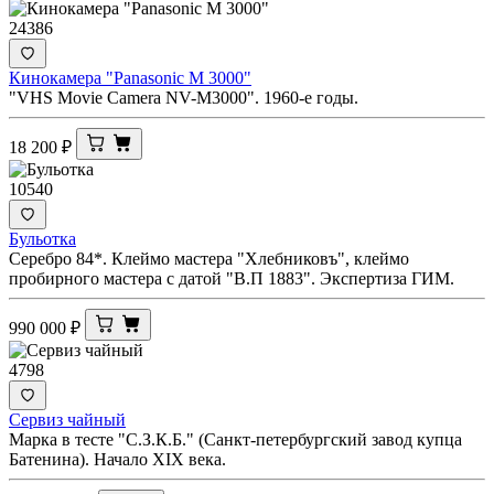
24386
Кинокамера "Panasonic M 3000"
"VHS Movie Camera NV-M3000". 1960-е годы.
18 200
₽
10540
Бульотка
Серебро 84*. Клеймо мастера "Хлебниковъ", клеймо
пробирного мастера с датой "В.П 1883". Экспертиза ГИМ.
990 000
₽
4798
Сервиз чайный
Марка в тесте "С.З.К.Б." (Санкт-петербургский завод купца
Батенина). Начало XIX века.