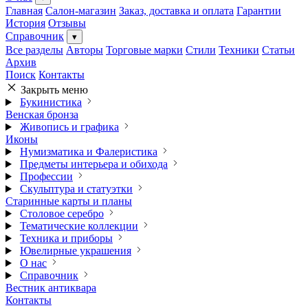
Главная
Салон-магазин
Заказ, доставка и оплата
Гарантии
История
Отзывы
Справочник
▾
Все разделы
Авторы
Торговые марки
Стили
Техники
Статьи
Архив
Поиск
Контакты
Закрыть меню
Букинистика
Венская бронза
Живопись и графика
Иконы
Нумизматика и Фалеристика
Предметы интерьера и обихода
Профессии
Скульптура и статуэтки
Старинные карты и планы
Столовое серебро
Тематические коллекции
Техника и приборы
Ювелирные украшения
О нас
Справочник
Вестник антиквара
Контакты