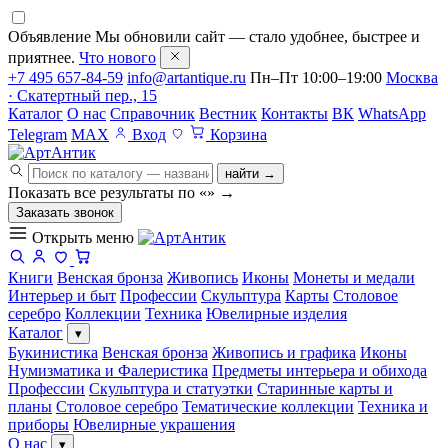
Объявление
Мы обновили сайт — стало удобнее, быстрее и
приятнее.
Что нового
+7 495 657-84-59
info@artantique.ru
Пн–Пт 10:00–19:00
Москва
· Скатертный пер., 15
Каталог
О нас
Справочник
Вестник
Контакты
ВК
WhatsApp
Telegram
MAX
Вход
Корзина
найти →
Показать все результаты по «
»
→
Заказать звонок
Открыть меню
Книги
Венская бронза
Живопись
Иконы
Монеты и медали
Интерьер и быт
Профессии
Скульптура
Карты
Столовое
серебро
Коллекции
Техника
Ювелирные изделия
Каталог
▾
Букинистика
Венская бронза
Живопись и графика
Иконы
Нумизматика и Фалеристика
Предметы интерьера и обихода
Профессии
Скульптура и статуэтки
Старинные карты и
планы
Столовое серебро
Тематические коллекции
Техника и
приборы
Ювелирные украшения
О нас
▾