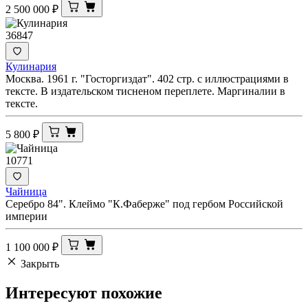
2 500 000
₽
36847
Кулинария
Москва. 1961 г. "Госторгиздат". 402 стр. с иллюстрациями в
тексте. В издательском тисненом переплете. Маргиналии в
тексте.
5 800
₽
10771
Чайница
Серебро 84". Клеймо "К.Фаберже" под гербом Российской
империи
1 100 000
₽
Закрыть
Интересуют
похожие