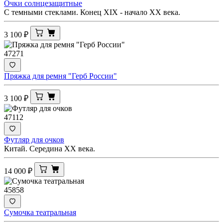
Очки солнцезащитные
С темными стеклами. Конец XIX - начало ХХ века.
3 100
₽
47271
Пряжка для ремня "Герб России"
3 100
₽
47112
Футляр для очков
Китай. Середина ХХ века.
14 000
₽
45858
Сумочка театральная