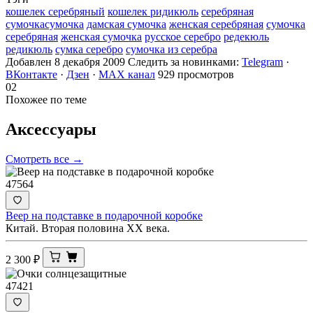
кошелек серебряный
кошелек ридикюль
серебряная
сумочкасумочка
дамская сумочка
женская серебряная
сумочка
серебряная
женская сумочка
русское серебро
редекюль
редикюль
сумка серебро
сумочка из серебра
Добавлен 8 декабря 2009
Следить за новинками:
Telegram
·
ВКонтакте
·
Дзен
·
MAX канал
929 просмотров
02
Похожее по теме
Аксессуары
Смотреть все →
47564
Веер на подставке в подарочной коробке
Китай. Вторая половина ХХ века.
2 300
₽
47421