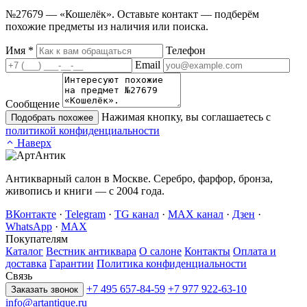
№27679 — «Кошелёк». Оставьте контакт — подберём
похожие предметы из наличия или поиска.
Имя
*
Телефон
Email
Сообщение
Нажимая кнопку, вы соглашаетесь с
Подобрать похожее
политикой конфиденциальности
Наверх
Антикварный салон в Москве. Серебро, фарфор, бронза,
живопись и книги — с 2004 года.
ВКонтакте
·
Telegram
·
TG канал
·
MAX канал
·
Дзен
·
WhatsApp
·
MAX
Покупателям
Каталог
Вестник антиквара
О салоне
Контакты
Оплата и
доставка
Гарантии
Политика конфиденциальности
Связь
+7 495 657-84-59
+7 977 922-63-10
Заказать звонок
info@artantique.ru