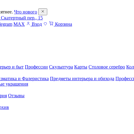
ятнее.
Что нового
 Скатертный пер., 15
legram
MAX
Вход
Корзина
ерьер и быт
Профессии
Скульптура
Карты
Столовое серебро
Кол
зматика и Фалеристика
Предметы интерьера и обихода
Професс
ые украшения
рия
Отзывы
рхив