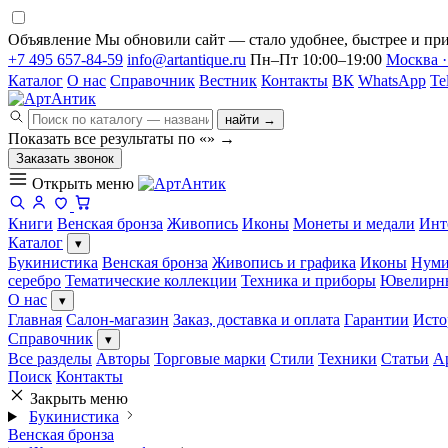
Объявление
Мы обновили сайт — стало удобнее, быстрее и при
+7 495 657-84-59
info@artantique.ru
Пн–Пт 10:00–19:00
Москва ·
Каталог
О нас
Справочник
Вестник
Контакты
ВК
WhatsApp
Te
найти →
Показать все результаты по «
»
→
Заказать звонок
Открыть меню
Книги
Венская бронза
Живопись
Иконы
Монеты и медали
Инт
Каталог
▾
Букинистика
Венская бронза
Живопись и графика
Иконы
Нуми
серебро
Тематические коллекции
Техника и приборы
Ювелирн
О нас
▾
Главная
Салон-магазин
Заказ, доставка и оплата
Гарантии
Исто
Справочник
▾
Все разделы
Авторы
Торговые марки
Стили
Техники
Статьи
А
Поиск
Контакты
Закрыть меню
Букинистика
Венская бронза