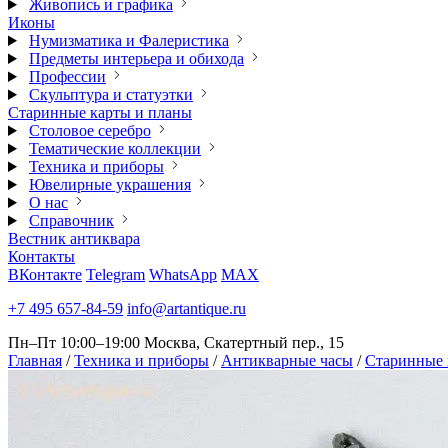
Живопись и графика
Иконы
Нумизматика и Фалеристика
Предметы интерьера и обихода
Профессии
Скульптура и статуэтки
Старинные карты и планы
Столовое серебро
Тематические коллекции
Техника и приборы
Ювелирные украшения
О нас
Справочник
Вестник антиквара
Контакты
ВКонтакте
Telegram
WhatsApp
MAX
+7 495 657-84-59
info@artantique.ru
Пн–Пт 10:00–19:00
Москва, Скатертный пер., 15
Главная
/
Техника и приборы
/
Антикварные часы
/
Старинные 