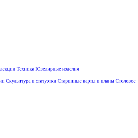
лекции
Техника
Ювелирные изделия
ии
Скульптура и статуэтки
Старинные карты и планы
Столовое