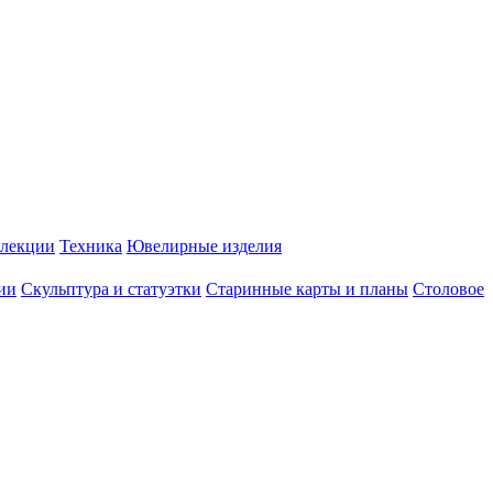
лекции
Техника
Ювелирные изделия
ии
Скульптура и статуэтки
Старинные карты и планы
Столовое