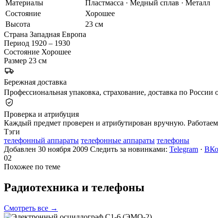
Материалы
Пластмасса · Медный сплав · Металл
Состояние
Хорошее
Высота
23 см
Страна
Западная Европа
Период
1920 – 1930
Состояние
Хорошее
Размер
23 см
Бережная доставка
Профессиональная упаковка, страхование, доставка по России о
Проверка и атрибуция
Каждый предмет проверен и атрибутирован вручную. Работаем 
Тэги
телефонный аппараты
телефонные аппараты
телефоны
Добавлен 30 ноября 2009
Следить за новинками:
Telegram
·
ВКо
02
Похожее по теме
Радиотехника и
телефоны
Смотреть все →