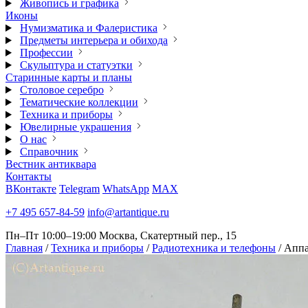
Живопись и графика
Иконы
Нумизматика и Фалеристика
Предметы интерьера и обихода
Профессии
Скульптура и статуэтки
Старинные карты и планы
Столовое серебро
Тематические коллекции
Техника и приборы
Ювелирные украшения
О нас
Справочник
Вестник антиквара
Контакты
ВКонтакте
Telegram
WhatsApp
MAX
+7 495 657-84-59
info@artantique.ru
Пн–Пт 10:00–19:00
Москва, Скатертный пер., 15
Главная
/
Техника и приборы
/
Радиотехника и телефоны
/
Аппа