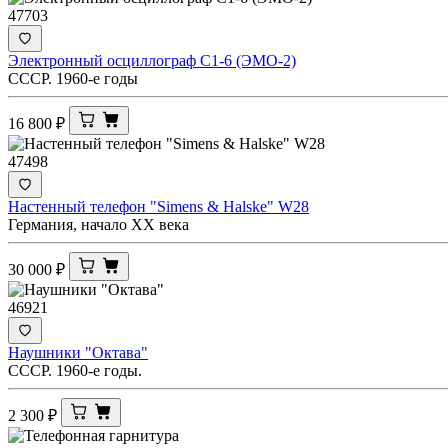
47703
Электронный осциллограф С1-6 (ЭМО-2)
СССР. 1960-е годы
16 800
₽
47498
Настенный телефон "Simens & Halske" W28
Германия, начало ХХ века
30 000
₽
46921
Наушники "Октава"
СССР. 1960-е годы.
2 300
₽