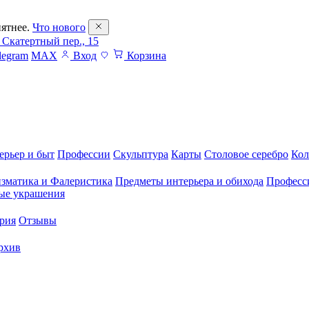
ятнее.
Что нового
 Скатертный пер., 15
legram
MAX
Вход
Корзина
ерьер и быт
Профессии
Скульптура
Карты
Столовое серебро
Кол
зматика и Фалеристика
Предметы интерьера и обихода
Професс
ые украшения
рия
Отзывы
рхив