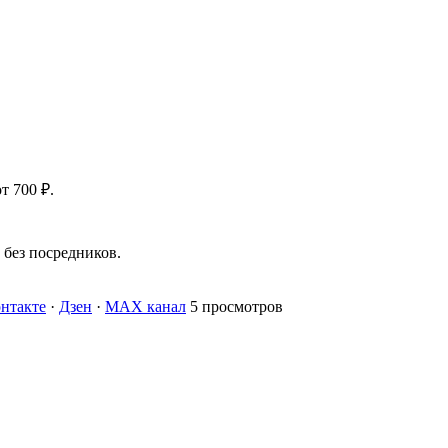
т 700 ₽.
без посредников.
нтакте
·
Дзен
·
MAX канал
5 просмотров