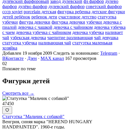
дулёвский фарфоровый
завод дулевский
фз фарфор
дулево
фарфор
дулёво фарфор
дулевский фарфор
советский фарфор
ссср soviet
porcelain детская
фигурка ребенка
детские фигурки
детей ребёнок
ребенок дети
счастливое детство
статуэтка
узбечки
фигура девочки
фигурка девочки
узбечки девочка с
пиалой
девочка с чашкой
девочка с чайником
девочка узбечка
с чаем
девочка узбечка с чайником
девочка узбечка
наливает
чай
узбекская девочка
чаепитие разливающая
чай девушка
статуэтка узбечка
наливающая чай
статуэтка маленькая
хозяйка
Добавлен 19 ноября 2009
Следить за новинками:
Telegram
·
ВКонтакте
·
Дзен
·
MAX канал
167 просмотров
02
Похожее по теме
Фигурки
детей
Смотреть все →
47450
Статуэтка "Мальчик с собакой"
Венгрия, синяя марка "HEREND HUNGARY
HANDPAINTED". 1960-е годы.