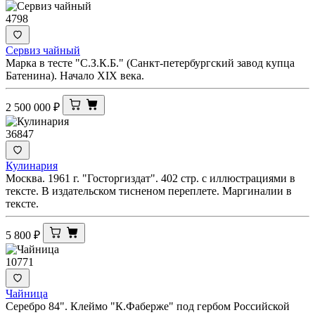
4798
Сервиз чайный
Марка в тесте "С.З.К.Б." (Санкт-петербургский завод купца
Батенина). Начало XIX века.
2 500 000
₽
36847
Кулинария
Москва. 1961 г. "Госторгиздат". 402 стр. с иллюстрациями в
тексте. В издательском тисненом переплете. Маргиналии в
тексте.
5 800
₽
10771
Чайница
Серебро 84". Клеймо "К.Фаберже" под гербом Российской