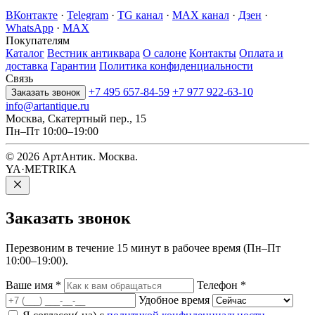
ВКонтакте
·
Telegram
·
TG канал
·
MAX канал
·
Дзен
·
WhatsApp
·
MAX
Покупателям
Каталог
Вестник антиквара
О салоне
Контакты
Оплата и
доставка
Гарантии
Политика конфиденциальности
Связь
+7 495 657-84-59
+7 977 922-63-10
Заказать звонок
info@artantique.ru
Москва, Скатертный пер., 15
Пн–Пт 10:00–19:00
© 2026 АртАнтик. Москва.
YA·METRIKA
Заказать
звонок
Перезвоним в течение 15 минут в рабочее время (Пн–Пт
10:00–19:00).
Ваше имя
*
Телефон
*
Удобное время