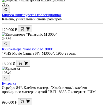
7130
Бирюза нишапурская коллекционная
Камень, уникальный своим размером.
120 000
₽
24386
Кинокамера "Panasonic M 3000"
"VHS Movie Camera NV-M3000". 1960-е годы.
18 200
₽
10540
Бульотка
Серебро 84*. Клеймо мастера "Хлебниковъ", клеймо
пробирного мастера с датой "В.П 1883". Экспертиза ГИМ.
990 000
₽