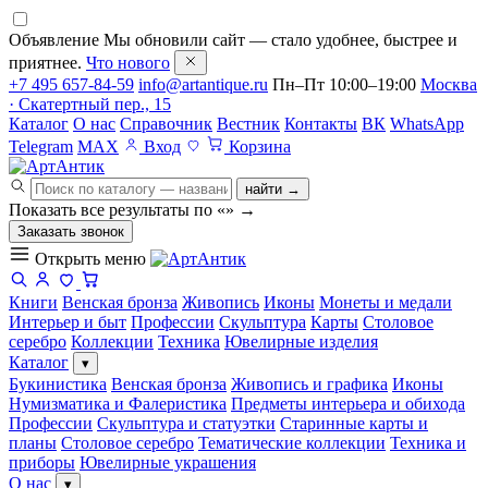
Объявление
Мы обновили сайт — стало удобнее, быстрее и
приятнее.
Что нового
+7 495 657-84-59
info@artantique.ru
Пн–Пт 10:00–19:00
Москва
· Скатертный пер., 15
Каталог
О нас
Справочник
Вестник
Контакты
ВК
WhatsApp
Telegram
MAX
Вход
Корзина
найти →
Показать все результаты по «
»
→
Заказать звонок
Открыть меню
Книги
Венская бронза
Живопись
Иконы
Монеты и медали
Интерьер и быт
Профессии
Скульптура
Карты
Столовое
серебро
Коллекции
Техника
Ювелирные изделия
Каталог
▾
Букинистика
Венская бронза
Живопись и графика
Иконы
Нумизматика и Фалеристика
Предметы интерьера и обихода
Профессии
Скульптура и статуэтки
Старинные карты и
планы
Столовое серебро
Тематические коллекции
Техника и
приборы
Ювелирные украшения
О нас
▾