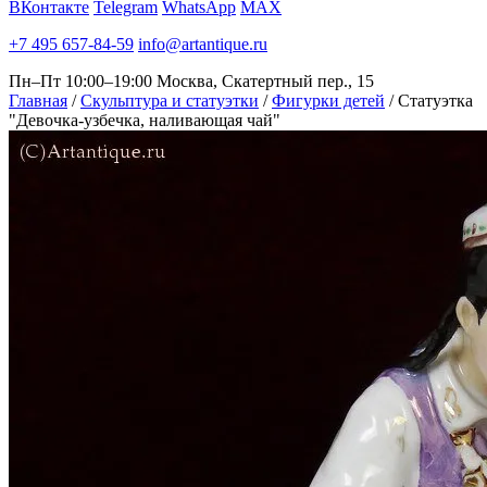
ВКонтакте
Telegram
WhatsApp
MAX
+7 495 657-84-59
info@artantique.ru
Пн–Пт 10:00–19:00
Москва, Скатертный пер., 15
Главная
/
Скульптура и статуэтки
/
Фигурки детей
/
Статуэтка
"Девочка-узбечка, наливающая чай"