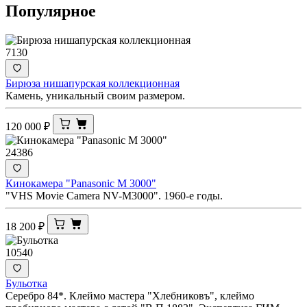
Популярное
7130
Бирюза нишапурская коллекционная
Камень, уникальный своим размером.
120 000
₽
24386
Кинокамера "Panasonic M 3000"
"VHS Movie Camera NV-M3000". 1960-е годы.
18 200
₽
10540
Бульотка
Серебро 84*. Клеймо мастера "Хлебниковъ", клеймо