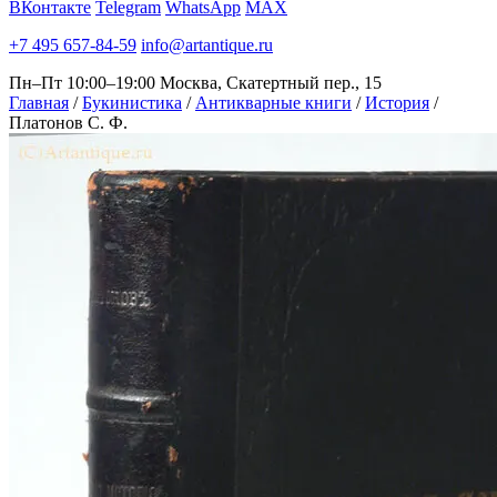
ВКонтакте
Telegram
WhatsApp
MAX
+7 495 657-84-59
info@artantique.ru
Пн–Пт 10:00–19:00
Москва, Скатертный пер., 15
Главная
/
Букинистика
/
Антикварные книги
/
История
/
Платонов С. Ф.