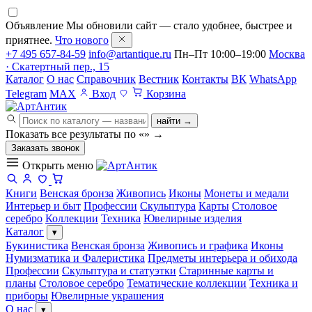
Объявление
Мы обновили сайт — стало удобнее, быстрее и
приятнее.
Что нового
+7 495 657-84-59
info@artantique.ru
Пн–Пт 10:00–19:00
Москва
· Скатертный пер., 15
Каталог
О нас
Справочник
Вестник
Контакты
ВК
WhatsApp
Telegram
MAX
Вход
Корзина
найти →
Показать все результаты по «
»
→
Заказать звонок
Открыть меню
Книги
Венская бронза
Живопись
Иконы
Монеты и медали
Интерьер и быт
Профессии
Скульптура
Карты
Столовое
серебро
Коллекции
Техника
Ювелирные изделия
Каталог
▾
Букинистика
Венская бронза
Живопись и графика
Иконы
Нумизматика и Фалеристика
Предметы интерьера и обихода
Профессии
Скульптура и статуэтки
Старинные карты и
планы
Столовое серебро
Тематические коллекции
Техника и
приборы
Ювелирные украшения
О нас
▾