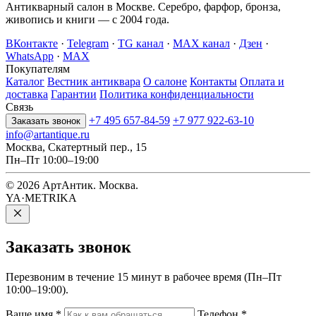
Антикварный салон в Москве. Серебро, фарфор, бронза,
живопись и книги — с 2004 года.
ВКонтакте
·
Telegram
·
TG канал
·
MAX канал
·
Дзен
·
WhatsApp
·
MAX
Покупателям
Каталог
Вестник антиквара
О салоне
Контакты
Оплата и
доставка
Гарантии
Политика конфиденциальности
Связь
+7 495 657-84-59
+7 977 922-63-10
Заказать звонок
info@artantique.ru
Москва, Скатертный пер., 15
Пн–Пт 10:00–19:00
© 2026 АртАнтик. Москва.
YA·METRIKA
Заказать
звонок
Перезвоним в течение 15 минут в рабочее время (Пн–Пт
10:00–19:00).
Ваше имя
*
Телефон
*