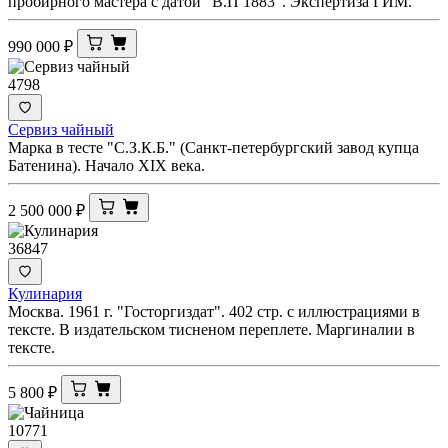
пробирного мастера с датой "В.П 1883". Экспертиза ГИМ.
990 000
₽
4798
Сервиз чайный
Марка в тесте "С.З.К.Б." (Санкт-петербургский завод купца
Батенина). Начало XIX века.
2 500 000
₽
36847
Кулинария
Москва. 1961 г. "Госторгиздат". 402 стр. с иллюстрациями в
тексте. В издательском тисненом переплете. Маргиналии в
тексте.
5 800
₽
10771