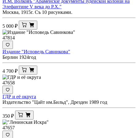
И.М. Волковъ "Арамейскiе документы iудейской колонiи на
Элефантине V века до Р.Х."
Москва, 1915г. Съ 10 рисунками.
5 000
₽
47814
Издание "Исповедь Савинкова"
Берлин 1924год
4 700
₽
47658
ГДР и её округа
Издательство "Цайт им.Бильд", Дрезден 1989 год
350
₽
47657