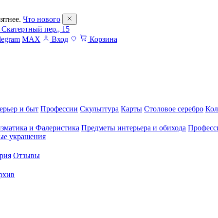
ятнее.
Что нового
 Скатертный пер., 15
legram
MAX
Вход
Корзина
ерьер и быт
Профессии
Скульптура
Карты
Столовое серебро
Кол
зматика и Фалеристика
Предметы интерьера и обихода
Професс
ые украшения
рия
Отзывы
рхив