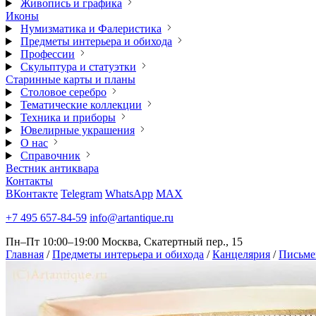
Живопись и графика
Иконы
Нумизматика и Фалеристика
Предметы интерьера и обихода
Профессии
Скульптура и статуэтки
Старинные карты и планы
Столовое серебро
Тематические коллекции
Техника и приборы
Ювелирные украшения
О нас
Справочник
Вестник антиквара
Контакты
ВКонтакте
Telegram
WhatsApp
MAX
+7 495 657-84-59
info@artantique.ru
Пн–Пт 10:00–19:00
Москва, Скатертный пер., 15
Главная
/
Предметы интерьера и обихода
/
Канцелярия
/
Письме