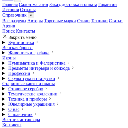
Главная
Салон-магазин
Заказ, доставка и оплата
Гарантии
История
Отзывы
Справочник
▾
Все разделы
Авторы
Торговые марки
Стили
Техники
Статьи
Архив
Поиск
Контакты
Закрыть меню
Букинистика
Венская бронза
Живопись и графика
Иконы
Нумизматика и Фалеристика
Предметы интерьера и обихода
Профессии
Скульптура и статуэтки
Старинные карты и планы
Столовое серебро
Тематические коллекции
Техника и приборы
Ювелирные украшения
О нас
Справочник
Вестник антиквара
Контакты