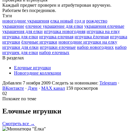
Каждый предмет проверен и атрибутирован вручную.
Работаем без посредников.
Тэги
новогодние украшения
елка новый
год и
рождество
украшение
елочное украшение для елки
украшения елочные
украшения для елки
игрушка новогодняя
игрушка на елку
игрушка для елки
игрушка елочная
игрушка ёлочная
игрушка
игрушки
ёлочные игрушки
новогодние игрушки на елку
игрушки для елки
игрушки елочные
набор новогодних
набор
игрушек для елки
набор елочных
В разделах
Елочные игрушки
Новогодние коллекции
Добавлен 7 ноября 2009
Следить за новинками:
Telegram
·
ВКонтакте
·
Дзен
·
MAX канал
159 просмотров
02
Похожее по теме
Елочные
игрушки
Смотреть все →