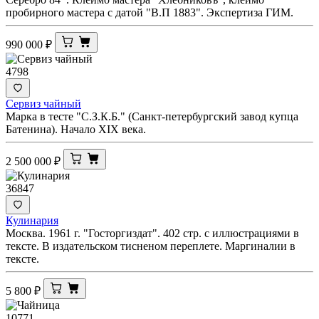
пробирного мастера с датой "В.П 1883". Экспертиза ГИМ.
990 000
₽
4798
Сервиз чайный
Марка в тесте "С.З.К.Б." (Санкт-петербургский завод купца
Батенина). Начало XIX века.
2 500 000
₽
36847
Кулинария
Москва. 1961 г. "Госторгиздат". 402 стр. с иллюстрациями в
тексте. В издательском тисненом переплете. Маргиналии в
тексте.
5 800
₽
10771