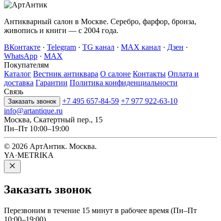
Антикварный салон в Москве. Серебро, фарфор, бронза,
живопись и книги — с 2004 года.
ВКонтакте
·
Telegram
·
TG канал
·
MAX канал
·
Дзен
·
WhatsApp
·
MAX
Покупателям
Каталог
Вестник антиквара
О салоне
Контакты
Оплата и
доставка
Гарантии
Политика конфиденциальности
Связь
+7 495 657-84-59
+7 977 922-63-10
Заказать звонок
info@artantique.ru
Москва, Скатертный пер., 15
Пн–Пт 10:00–19:00
© 2026 АртАнтик. Москва.
YA·METRIKA
Заказать
звонок
Перезвоним в течение 15 минут в рабочее время (Пн–Пт
10:00–19:00).