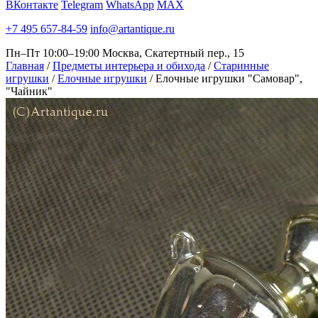
ВКонтакте
Telegram
WhatsApp
MAX
+7 495 657-84-59
info@artantique.ru
Пн–Пт 10:00–19:00
Москва, Скатертный пер., 15
Главная
/
Предметы интерьера и обихода
/
Старинные
игрушки
/
Елочные игрушки
/
Елочные игрушки "Самовар",
"Чайник"