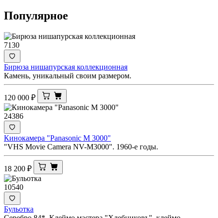
Популярное
7130
Бирюза нишапурская коллекционная
Камень, уникальный своим размером.
120 000
₽
24386
Кинокамера "Panasonic M 3000"
"VHS Movie Camera NV-M3000". 1960-е годы.
18 200
₽
10540
Бульотка
Серебро 84*. Клеймо мастера "Хлебниковъ", клеймо