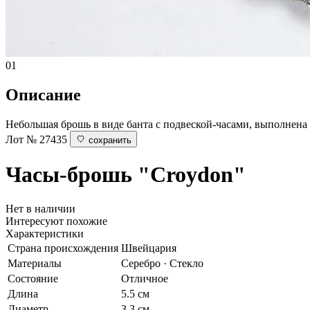
01
Описание
Небольшая брошь в виде банта с подвеской-часами, выполнена 
Лот № 27435
сохранить
Часы-брошь "Croydon"
Нет в наличии
Интересуют похожие
Характеристики
Страна происхождения
Швейцария
Материалы
Серебро · Стекло
Состояние
Отличное
Длина
5.5 см
Диаметр
3.3 см