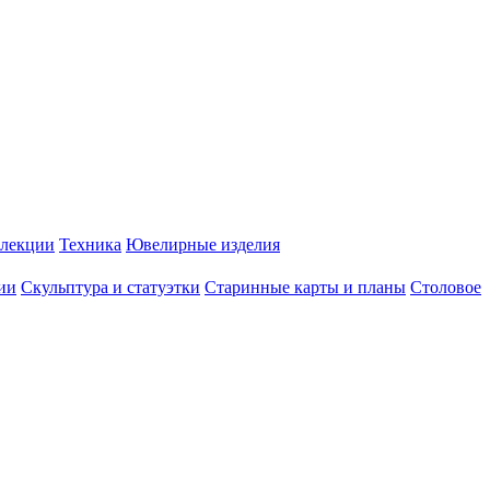
лекции
Техника
Ювелирные изделия
ии
Скульптура и статуэтки
Старинные карты и планы
Столовое