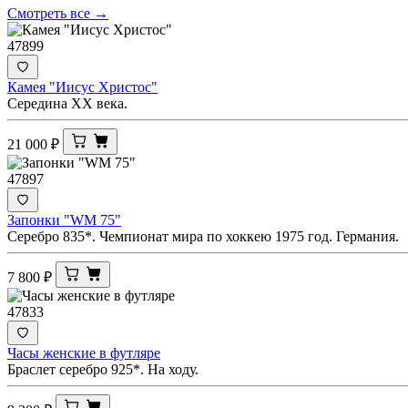
Смотреть все →
47899
Камея "Иисус Христос"
Середина ХХ века.
21 000
₽
47897
Запонки "WM 75"
Серебро 835*. Чемпионат мира по хоккею 1975 год. Германия.
7 800
₽
47833
Часы женские в футляре
Браслет серебро 925*. На ходу.