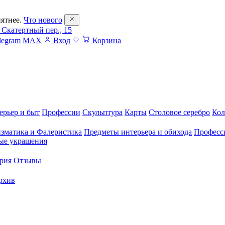
ятнее.
Что нового
 Скатертный пер., 15
legram
MAX
Вход
Корзина
ерьер и быт
Профессии
Скульптура
Карты
Столовое серебро
Кол
зматика и Фалеристика
Предметы интерьера и обихода
Професс
ые украшения
рия
Отзывы
рхив