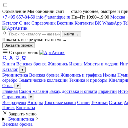
Объявление
Мы обновили сайт — стало удобнее, быстрее и при
+7 495 657-84-59
info@artantique.ru
Пн–Пт 10:00–19:00
Москва ·
Каталог
О нас
Справочник
Вестник
Контакты
ВК
WhatsApp
Te
найти →
Показать все результаты по «
»
→
Заказать звонок
Открыть меню
Книги
Венская бронза
Живопись
Иконы
Монеты и медали
Инт
Каталог
▾
Букинистика
Венская бронза
Живопись и графика
Иконы
Нуми
серебро
Тематические коллекции
Техника и приборы
Ювелирн
О нас
▾
Главная
Салон-магазин
Заказ, доставка и оплата
Гарантии
Исто
Справочник
▾
Все разделы
Авторы
Торговые марки
Стили
Техники
Статьи
А
Поиск
Контакты
Закрыть меню
Букинистика
Венская бронза