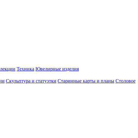
лекции
Техника
Ювелирные изделия
ии
Скульптура и статуэтки
Старинные карты и планы
Столовое