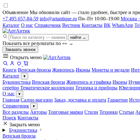
Объявление
Мы обновили сайт — стало удобнее, быстрее и при
+7 495 657-84-59
info@artantique.ru
Пн–Пт 10:00–19:00
Москва ·
Каталог
О нас
Справочник
Вестник
Контакты
ВК
WhatsApp
Te
найти →
Показать все результаты по «
»
→
Заказать звонок
Открыть меню
Книги
Венская бронза
Живопись
Иконы
Монеты и медали
Инт
Каталог
▾
Букинистика
Венская бронза
Живопись и графика
Иконы
Нуми
серебро
Тематические коллекции
Техника и приборы
Ювелирн
О нас
▾
Главная
Салон-магазин
Заказ, доставка и оплата
Гарантии
Исто
Справочник
▾
Все разделы
Авторы
Торговые марки
Стили
Техники
Статьи
А
Поиск
Контакты
Закрыть меню
Букинистика
Венская бронза