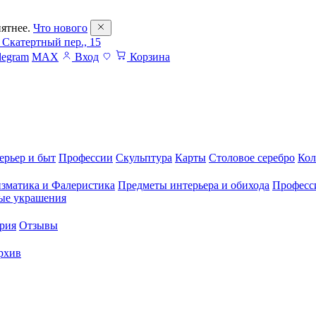
ятнее.
Что нового
 Скатертный пер., 15
legram
MAX
Вход
Корзина
ерьер и быт
Профессии
Скульптура
Карты
Столовое серебро
Кол
зматика и Фалеристика
Предметы интерьера и обихода
Професс
ые украшения
рия
Отзывы
рхив