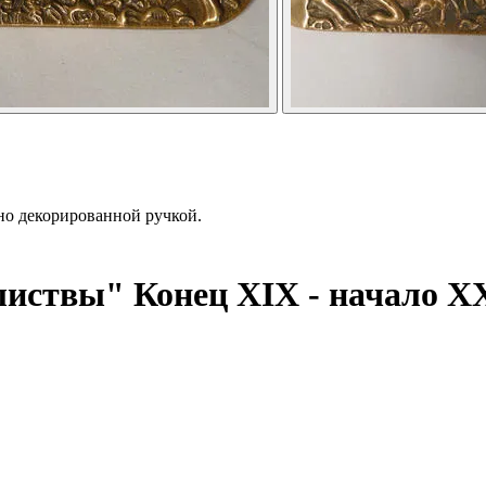
но декорированной ручкой.
 листвы"
Конец XIX - начало Х