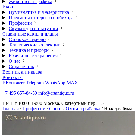
Живопись и графика
Иконы
Нумизматика и Фалеристика
Предметы интерьера и обихода
Профессии
Скульптура и статуэтки
Старинные карты и планы
Столовое серебро
Тематические коллекции
Техника и приборы
Ювелирные украшения
О нас
Справочник
Вестник антиквара
Контакты
ВКонтакте
Telegram
WhatsApp
MAX
+7 495 657-84-59
info@artantique.ru
Пн–Пт 10:00–19:00
Москва, Скатертный пер., 15
Главная
/
Профессии
/
Спорт
/
Охота и рыбалка
/
Нож для бумаг