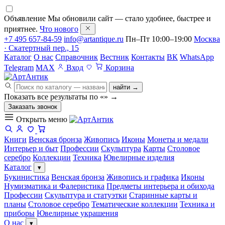
Объявление
Мы обновили сайт — стало удобнее, быстрее и
приятнее.
Что нового
+7 495 657-84-59
info@artantique.ru
Пн–Пт 10:00–19:00
Москва
· Скатертный пер., 15
Каталог
О нас
Справочник
Вестник
Контакты
ВК
WhatsApp
Telegram
MAX
Вход
Корзина
найти →
Показать все результаты по «
»
→
Заказать звонок
Открыть меню
Книги
Венская бронза
Живопись
Иконы
Монеты и медали
Интерьер и быт
Профессии
Скульптура
Карты
Столовое
серебро
Коллекции
Техника
Ювелирные изделия
Каталог
▾
Букинистика
Венская бронза
Живопись и графика
Иконы
Нумизматика и Фалеристика
Предметы интерьера и обихода
Профессии
Скульптура и статуэтки
Старинные карты и
планы
Столовое серебро
Тематические коллекции
Техника и
приборы
Ювелирные украшения
О нас
▾