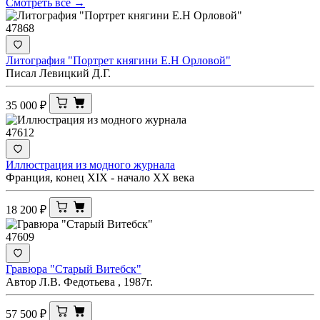
Смотреть все →
47868
Литография "Портрет княгини Е.Н Орловой"
Писал Левицкий Д.Г.
35 000
₽
47612
Иллюстрация из модного журнала
Франция, конец XIX - начало XX века
18 200
₽
47609
Гравюра "Старый Витебск"
Автор Л.В. Федотьева , 1987г.
57 500
₽