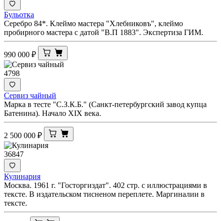
Бульотка
Серебро 84*. Клеймо мастера "Хлебниковъ", клеймо
пробирного мастера с датой "В.П 1883". Экспертиза ГИМ.
990 000
₽
4798
Сервиз чайный
Марка в тесте "С.З.К.Б." (Санкт-петербургский завод купца
Батенина). Начало XIX века.
2 500 000
₽
36847
Кулинария
Москва. 1961 г. "Госторгиздат". 402 стр. с иллюстрациями в
тексте. В издательском тисненом переплете. Маргиналии в
тексте.