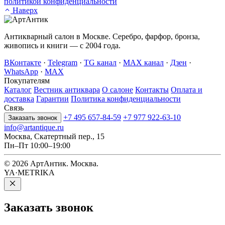
политикой конфиденциальности
Наверх
Антикварный салон в Москве. Серебро, фарфор, бронза,
живопись и книги — с 2004 года.
ВКонтакте
·
Telegram
·
TG канал
·
MAX канал
·
Дзен
·
WhatsApp
·
MAX
Покупателям
Каталог
Вестник антиквара
О салоне
Контакты
Оплата и
доставка
Гарантии
Политика конфиденциальности
Связь
+7 495 657-84-59
+7 977 922-63-10
Заказать звонок
info@artantique.ru
Москва, Скатертный пер., 15
Пн–Пт 10:00–19:00
© 2026 АртАнтик. Москва.
YA·METRIKA
Заказать
звонок