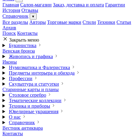
Главная
Салон-магазин
Заказ, доставка и оплата
Гарантии
История
Отзывы
Справочник
▾
Все разделы
Авторы
Торговые марки
Стили
Техники
Статьи
Архив
Поиск
Контакты
Закрыть меню
Букинистика
Венская бронза
Живопись и графика
Иконы
Нумизматика и Фалеристика
Предметы интерьера и обихода
Профессии
Скульптура и статуэтки
Старинные карты и планы
Столовое серебро
Тематические коллекции
Техника и приборы
Ювелирные украшения
О нас
Справочник
Вестник антиквара
Контакты