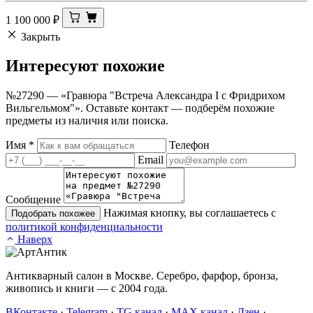
1 100 000
₽
Закрыть
Интересуют
похожие
№27290 — «Гравюра "Встреча Александра I с Фридрихом
Вильгельмом"». Оставьте контакт — подберём похожие
предметы из наличия или поиска.
Имя
*
Телефон
Email
Сообщение
Нажимая кнопку, вы соглашаетесь с
Подобрать похожее
политикой конфиденциальности
Наверх
Антикварный салон в Москве. Серебро, фарфор, бронза,
живопись и книги — с 2004 года.
ВКонтакте
·
Telegram
·
TG канал
·
MAX канал
·
Дзен
·