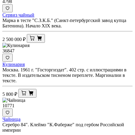
4798
Сервиз чайный
Марка в тесте "С.З.К.Б." (Санкт-петербургский завод купца
Батенина). Начало XIX века.
2 500 000
₽
36847
Кулинария
Москва. 1961 г. "Госторгиздат". 402 стр. с иллюстрациями в
тексте. В издательском тисненом переплете. Маргиналии в
тексте.
5 800
₽
10771
Чайница
Серебро 84". Клеймо "К.Фаберже" под гербом Российской
империи