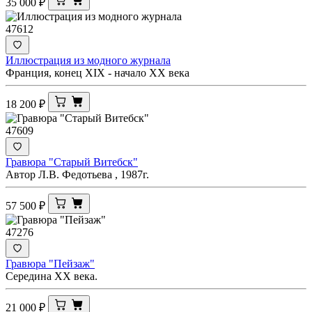
35 000
₽
47612
Иллюстрация из модного журнала
Франция, конец XIX - начало XX века
18 200
₽
47609
Гравюра "Старый Витебск"
Автор Л.В. Федотьева , 1987г.
57 500
₽
47276
Гравюра "Пейзаж"
Середина ХХ века.
21 000
₽