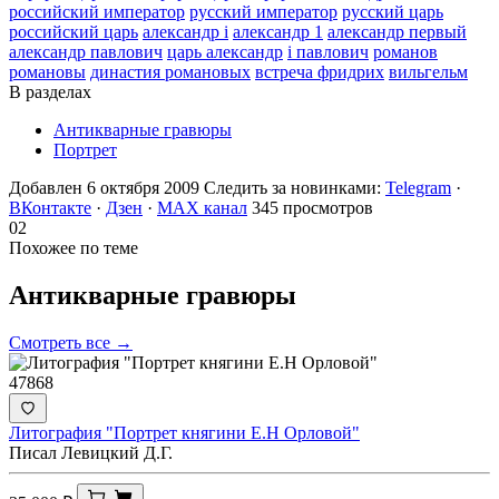
российский император
русский император
русский царь
российский царь
александр i
александр 1
александр первый
александр павлович
царь александр
i павлович
романов
романовы
династия романовых
встреча фридрих
вильгельм
В разделах
Антикварные гравюры
Портрет
Добавлен 6 октября 2009
Следить за новинками:
Telegram
·
ВКонтакте
·
Дзен
·
MAX канал
345 просмотров
02
Похожее по теме
Антикварные
гравюры
Смотреть все →
47868
Литография "Портрет княгини Е.Н Орловой"
Писал Левицкий Д.Г.