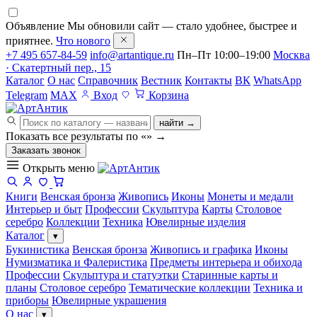
Объявление
Мы обновили сайт — стало удобнее, быстрее и
приятнее.
Что нового
+7 495 657-84-59
info@artantique.ru
Пн–Пт 10:00–19:00
Москва
· Скатертный пер., 15
Каталог
О нас
Справочник
Вестник
Контакты
ВК
WhatsApp
Telegram
MAX
Вход
Корзина
найти →
Показать все результаты по «
»
→
Заказать звонок
Открыть меню
Книги
Венская бронза
Живопись
Иконы
Монеты и медали
Интерьер и быт
Профессии
Скульптура
Карты
Столовое
серебро
Коллекции
Техника
Ювелирные изделия
Каталог
▾
Букинистика
Венская бронза
Живопись и графика
Иконы
Нумизматика и Фалеристика
Предметы интерьера и обихода
Профессии
Скульптура и статуэтки
Старинные карты и
планы
Столовое серебро
Тематические коллекции
Техника и
приборы
Ювелирные украшения
О нас
▾