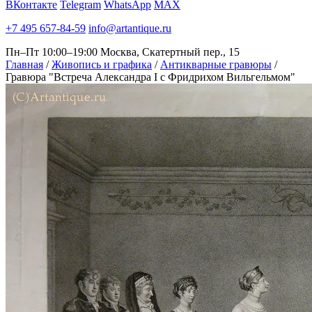
ВКонтакте
Telegram
WhatsApp
MAX
+7 495 657-84-59
info@artantique.ru
Пн–Пт 10:00–19:00
Москва, Скатертный пер., 15
Главная
/
Живопись и графика
/
Антикварные гравюры
/
Гравюра "Встреча Александра I с Фридрихом Вильгельмом"