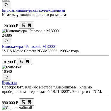
Бирюза нишапурская коллекционная
Камень, уникальный своим размером.
120 000
₽
24386
Кинокамера "Panasonic M 3000"
"VHS Movie Camera NV-M3000". 1960-е годы.
18 200
₽
10540
Бульотка
Серебро 84*. Клеймо мастера "Хлебниковъ", клеймо
пробирного мастера с датой "В.П 1883". Экспертиза ГИМ.
990 000
₽