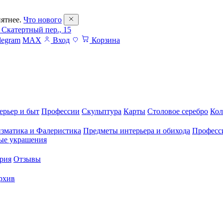
ятнее.
Что нового
 Скатертный пер., 15
legram
MAX
Вход
Корзина
ерьер и быт
Профессии
Скульптура
Карты
Столовое серебро
Кол
зматика и Фалеристика
Предметы интерьера и обихода
Професс
ые украшения
рия
Отзывы
рхив