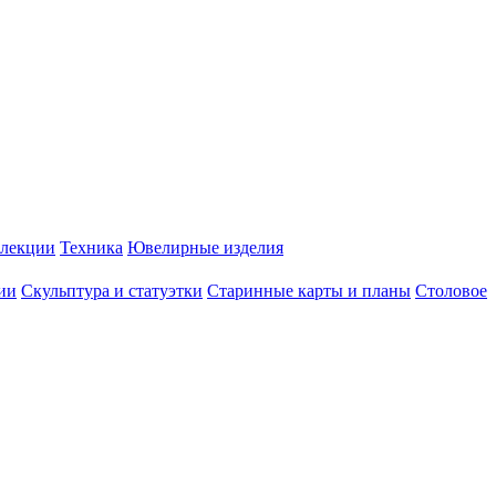
лекции
Техника
Ювелирные изделия
ии
Скульптура и статуэтки
Старинные карты и планы
Столовое