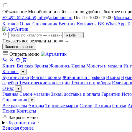
Объявление
Мы обновили сайт — стало удобнее, быстрее и при
+7 495 657-84-59
info@artantique.ru
Пн–Пт 10:00–19:00
Москва ·
Каталог
О нас
Справочник
Вестник
Контакты
ВК
WhatsApp
Te
найти →
Показать все результаты по «
»
→
Заказать звонок
Открыть меню
Книги
Венская бронза
Живопись
Иконы
Монеты и медали
Инт
Каталог
▾
Букинистика
Венская бронза
Живопись и графика
Иконы
Нуми
серебро
Тематические коллекции
Техника и приборы
Ювелирн
О нас
▾
Главная
Салон-магазин
Заказ, доставка и оплата
Гарантии
Исто
Справочник
▾
Все разделы
Авторы
Торговые марки
Стили
Техники
Статьи
А
Поиск
Контакты
Закрыть меню
Букинистика
Венская бронза