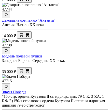
47744
Декоративное панно "Антанта"
Англия. Начало ХХ века
14 000
₽
47738
Модель полевой пушки
Западная Европа. Середина XX века.
35 000
₽
47715
Знамя Победы
"150 стр. ордена Кутузова II ст. идрицк. див. 79 С.К. 3 У.А. 1
Б.Ф." (150-я стрелковая ордена Кутузова II степени идрицкая
дивизия 79-го стрелковог