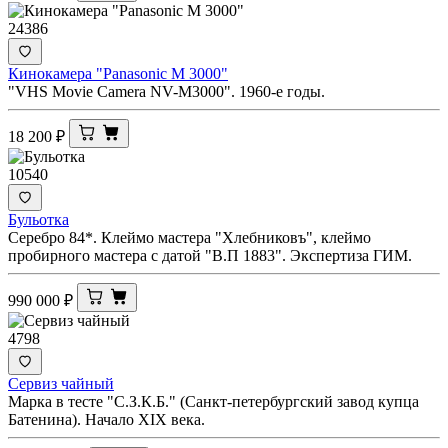
24386
Кинокамера "Panasonic M 3000"
"VHS Movie Camera NV-M3000". 1960-е годы.
18 200
₽
10540
Бульотка
Серебро 84*. Клеймо мастера "Хлебниковъ", клеймо
пробирного мастера с датой "В.П 1883". Экспертиза ГИМ.
990 000
₽
4798
Сервиз чайный
Марка в тесте "С.З.К.Б." (Санкт-петербургский завод купца
Батенина). Начало XIX века.