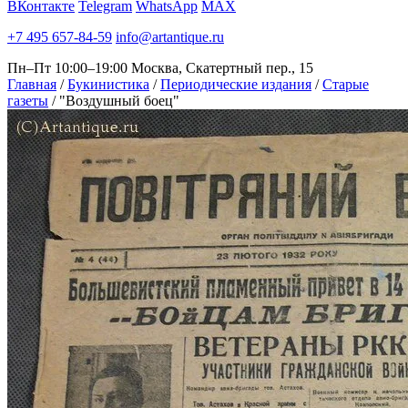
ВКонтакте
Telegram
WhatsApp
MAX
+7 495 657-84-59
info@artantique.ru
Пн–Пт 10:00–19:00
Москва, Скатертный пер., 15
Главная
/
Букинистика
/
Периодические издания
/
Старые
газеты
/
"Воздушный боец"