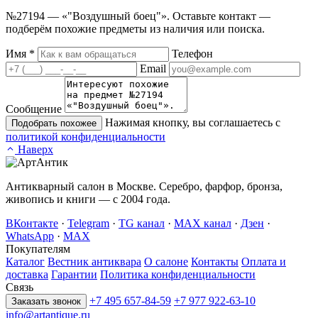
№27194 — «"Воздушный боец"». Оставьте контакт —
подберём похожие предметы из наличия или поиска.
Имя
*
Телефон
Email
Сообщение
Нажимая кнопку, вы соглашаетесь с
Подобрать похожее
политикой конфиденциальности
Наверх
Антикварный салон в Москве. Серебро, фарфор, бронза,
живопись и книги — с 2004 года.
ВКонтакте
·
Telegram
·
TG канал
·
MAX канал
·
Дзен
·
WhatsApp
·
MAX
Покупателям
Каталог
Вестник антиквара
О салоне
Контакты
Оплата и
доставка
Гарантии
Политика конфиденциальности
Связь
+7 495 657-84-59
+7 977 922-63-10
Заказать звонок
info@artantique.ru