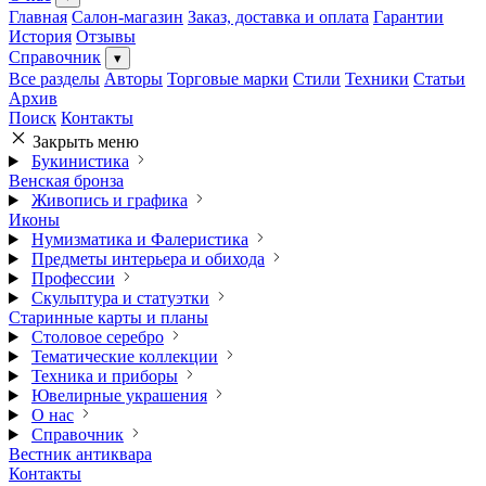
Главная
Салон-магазин
Заказ, доставка и оплата
Гарантии
История
Отзывы
Справочник
▾
Все разделы
Авторы
Торговые марки
Стили
Техники
Статьи
Архив
Поиск
Контакты
Закрыть меню
Букинистика
Венская бронза
Живопись и графика
Иконы
Нумизматика и Фалеристика
Предметы интерьера и обихода
Профессии
Скульптура и статуэтки
Старинные карты и планы
Столовое серебро
Тематические коллекции
Техника и приборы
Ювелирные украшения
О нас
Справочник
Вестник антиквара
Контакты