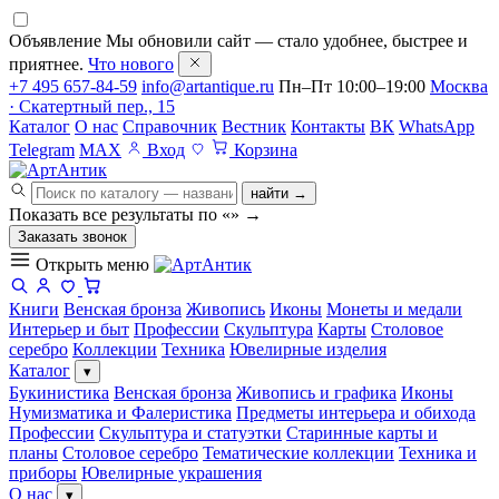
Объявление
Мы обновили сайт — стало удобнее, быстрее и
приятнее.
Что нового
+7 495 657-84-59
info@artantique.ru
Пн–Пт 10:00–19:00
Москва
· Скатертный пер., 15
Каталог
О нас
Справочник
Вестник
Контакты
ВК
WhatsApp
Telegram
MAX
Вход
Корзина
найти →
Показать все результаты по «
»
→
Заказать звонок
Открыть меню
Книги
Венская бронза
Живопись
Иконы
Монеты и медали
Интерьер и быт
Профессии
Скульптура
Карты
Столовое
серебро
Коллекции
Техника
Ювелирные изделия
Каталог
▾
Букинистика
Венская бронза
Живопись и графика
Иконы
Нумизматика и Фалеристика
Предметы интерьера и обихода
Профессии
Скульптура и статуэтки
Старинные карты и
планы
Столовое серебро
Тематические коллекции
Техника и
приборы
Ювелирные украшения
О нас
▾