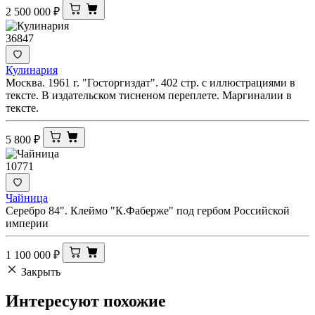
2 500 000
₽
36847
Кулинария
Москва. 1961 г. "Госторгиздат". 402 стр. с иллюстрациями в
тексте. В издательском тисненом переплете. Маргиналии в
тексте.
5 800
₽
10771
Чайница
Серебро 84". Клеймо "К.Фаберже" под гербом Российской
империи
1 100 000
₽
Закрыть
Интересуют
похожие