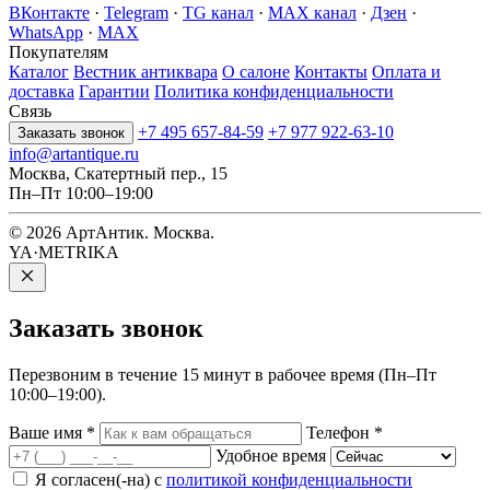
ВКонтакте
·
Telegram
·
TG канал
·
MAX канал
·
Дзен
·
WhatsApp
·
MAX
Покупателям
Каталог
Вестник антиквара
О салоне
Контакты
Оплата и
доставка
Гарантии
Политика конфиденциальности
Связь
+7 495 657-84-59
+7 977 922-63-10
Заказать звонок
info@artantique.ru
Москва, Скатертный пер., 15
Пн–Пт 10:00–19:00
© 2026 АртАнтик. Москва.
YA·METRIKA
Заказать
звонок
Перезвоним в течение 15 минут в рабочее время (Пн–Пт
10:00–19:00).
Ваше имя
*
Телефон
*
Удобное время
Я согласен(-на) с
политикой конфиденциальности