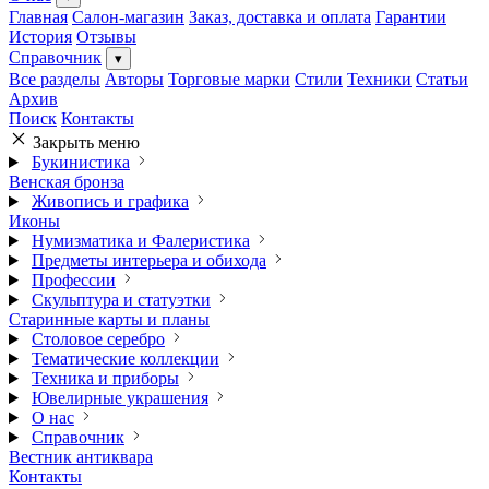
Главная
Салон-магазин
Заказ, доставка и оплата
Гарантии
История
Отзывы
Справочник
▾
Все разделы
Авторы
Торговые марки
Стили
Техники
Статьи
Архив
Поиск
Контакты
Закрыть меню
Букинистика
Венская бронза
Живопись и графика
Иконы
Нумизматика и Фалеристика
Предметы интерьера и обихода
Профессии
Скульптура и статуэтки
Старинные карты и планы
Столовое серебро
Тематические коллекции
Техника и приборы
Ювелирные украшения
О нас
Справочник
Вестник антиквара
Контакты