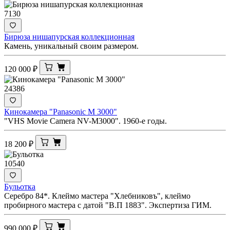
7130
Бирюза нишапурская коллекционная
Камень, уникальный своим размером.
120 000
₽
24386
Кинокамера "Panasonic M 3000"
"VHS Movie Camera NV-M3000". 1960-е годы.
18 200
₽
10540
Бульотка
Серебро 84*. Клеймо мастера "Хлебниковъ", клеймо
пробирного мастера с датой "В.П 1883". Экспертиза ГИМ.
990 000
₽