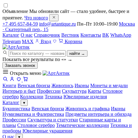
Объявление
Мы обновили сайт — стало удобнее, быстрее и
приятнее.
Что нового
+7 495 657-84-59
info@artantique.ru
Пн–Пт 10:00–19:00
Москва
· Скатертный пер., 15
Каталог
О нас
Справочник
Вестник
Контакты
ВК
WhatsApp
Telegram
MAX
Вход
Корзина
найти →
Показать все результаты по «
»
→
Заказать звонок
Открыть меню
Книги
Венская бронза
Живопись
Иконы
Монеты и медали
Интерьер и быт
Профессии
Скульптура
Карты
Столовое
серебро
Коллекции
Техника
Ювелирные изделия
Каталог
▾
Букинистика
Венская бронза
Живопись и графика
Иконы
Нумизматика и Фалеристика
Предметы интерьера и обихода
Профессии
Скульптура и статуэтки
Старинные карты и
планы
Столовое серебро
Тематические коллекции
Техника и
приборы
Ювелирные украшения
О нас
▾