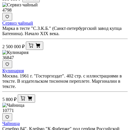
4798
Сервиз чайный
Марка в тесте "С.З.К.Б." (Санкт-петербургский завод купца
Батенина). Начало XIX века.
2 500 000
₽
36847
Кулинария
Москва. 1961 г. "Госторгиздат". 402 стр. с иллюстрациями в
тексте. В издательском тисненом переплете. Маргиналии в
тексте.
5 800
₽
10771
Чайница
Серебро 84". Клеймо "К.Фаберже" под гербом Российской