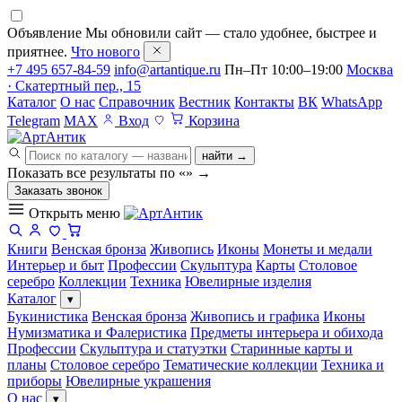
Объявление
Мы обновили сайт — стало удобнее, быстрее и
приятнее.
Что нового
+7 495 657-84-59
info@artantique.ru
Пн–Пт 10:00–19:00
Москва
· Скатертный пер., 15
Каталог
О нас
Справочник
Вестник
Контакты
ВК
WhatsApp
Telegram
MAX
Вход
Корзина
найти →
Показать все результаты по «
»
→
Заказать звонок
Открыть меню
Книги
Венская бронза
Живопись
Иконы
Монеты и медали
Интерьер и быт
Профессии
Скульптура
Карты
Столовое
серебро
Коллекции
Техника
Ювелирные изделия
Каталог
▾
Букинистика
Венская бронза
Живопись и графика
Иконы
Нумизматика и Фалеристика
Предметы интерьера и обихода
Профессии
Скульптура и статуэтки
Старинные карты и
планы
Столовое серебро
Тематические коллекции
Техника и
приборы
Ювелирные украшения
О нас
▾