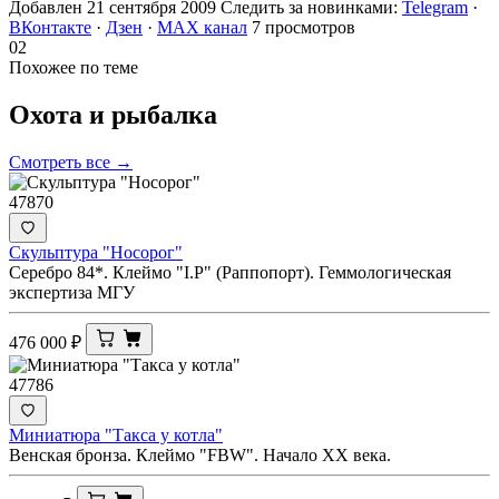
Добавлен 21 сентября 2009
Следить за новинками:
Telegram
·
ВКонтакте
·
Дзен
·
MAX канал
7 просмотров
02
Похожее по теме
Охота и
рыбалка
Смотреть все →
47870
Скульптура "Носорог"
Серебро 84*. Клеймо "I.Р" (Раппопорт). Геммологическая
экспертиза МГУ
476 000
₽
47786
Миниатюра "Такса у котла"
Венская бронза. Клеймо "FBW". Начало ХХ века.