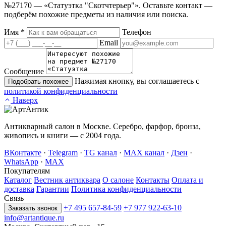
№27170 — «Статуэтка "Скотчтерьер"». Оставьте контакт —
подберём похожие предметы из наличия или поиска.
Имя
*
Телефон
Email
Сообщение
Нажимая кнопку, вы соглашаетесь с
Подобрать похожее
политикой конфиденциальности
Наверх
Антикварный салон в Москве. Серебро, фарфор, бронза,
живопись и книги — с 2004 года.
ВКонтакте
·
Telegram
·
TG канал
·
MAX канал
·
Дзен
·
WhatsApp
·
MAX
Покупателям
Каталог
Вестник антиквара
О салоне
Контакты
Оплата и
доставка
Гарантии
Политика конфиденциальности
Связь
+7 495 657-84-59
+7 977 922-63-10
Заказать звонок
info@artantique.ru