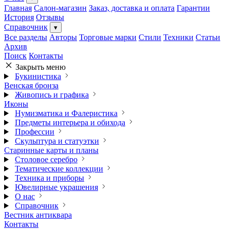
Главная
Салон-магазин
Заказ, доставка и оплата
Гарантии
История
Отзывы
Справочник
▾
Все разделы
Авторы
Торговые марки
Стили
Техники
Статьи
Архив
Поиск
Контакты
Закрыть меню
Букинистика
Венская бронза
Живопись и графика
Иконы
Нумизматика и Фалеристика
Предметы интерьера и обихода
Профессии
Скульптура и статуэтки
Старинные карты и планы
Столовое серебро
Тематические коллекции
Техника и приборы
Ювелирные украшения
О нас
Справочник
Вестник антиквара
Контакты