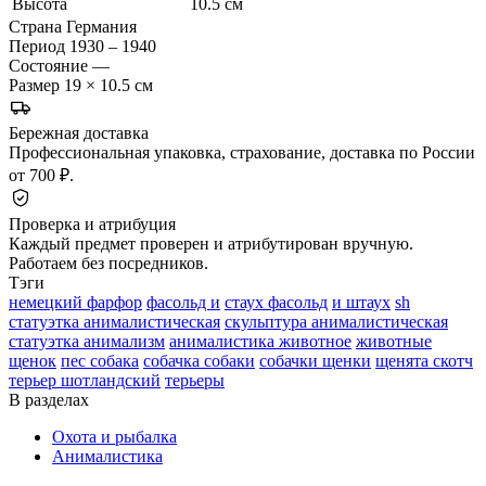
Высота
10.5 см
Страна
Германия
Период
1930 – 1940
Состояние
—
Размер
19 × 10.5 см
Бережная доставка
Профессиональная упаковка, страхование, доставка по России
от 700 ₽.
Проверка и атрибуция
Каждый предмет проверен и атрибутирован вручную.
Работаем без посредников.
Тэги
немецкий фарфор
фасольд и
стаух фасольд
и штаух
sh
статуэтка анималистическая
скульптура анималистическая
статуэтка анимализм
анималистика животное
животные
щенок
пес собака
собачка собаки
собачки щенки
щенята скотч
терьер шотландский
терьеры
В разделах
Охота и рыбалка
Анималистика