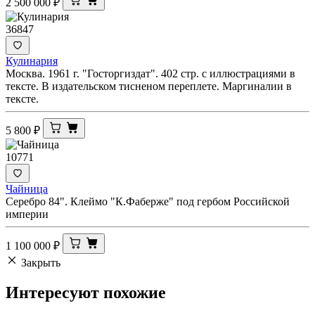
2 500 000
₽
36847
Кулинария
Москва. 1961 г. "Госторгиздат". 402 стр. с иллюстрациями в
тексте. В издательском тисненом переплете. Маргиналии в
тексте.
5 800
₽
10771
Чайница
Серебро 84". Клеймо "К.Фаберже" под гербом Российской
империи
1 100 000
₽
Закрыть
Интересуют
похожие