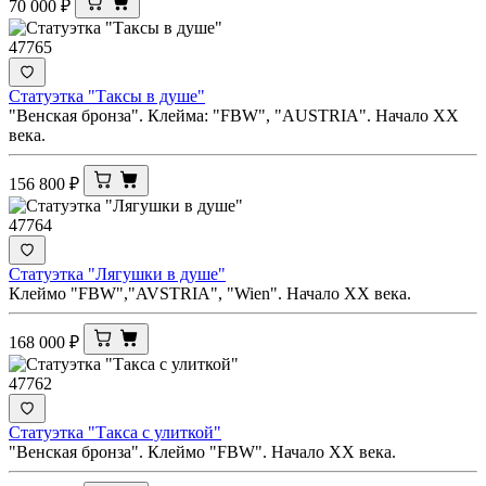
70 000
₽
47765
Статуэтка "Таксы в душе"
"Венская бронза". Клейма: "FBW", "AUSTRIA". Начало ХХ
века.
156 800
₽
47764
Статуэтка "Лягушки в душе"
Клеймо "FBW","AVSTRIA", "Wien". Начало ХХ века.
168 000
₽
47762
Статуэтка "Такса с улиткой"
"Венская бронза". Клеймо "FBW". Начало ХХ века.