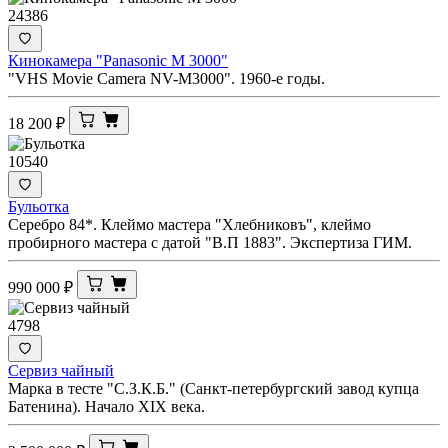
24386
Кинокамера "Panasonic M 3000"
"VHS Movie Camera NV-M3000". 1960-е годы.
18 200
₽
10540
Бульотка
Серебро 84*. Клеймо мастера "Хлебниковъ", клеймо
пробирного мастера с датой "В.П 1883". Экспертиза ГИМ.
990 000
₽
4798
Сервиз чайный
Марка в тесте "С.З.К.Б." (Санкт-петербургский завод купца
Батенина). Начало XIX века.