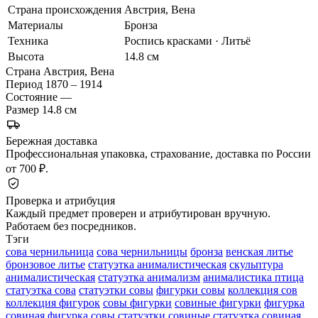
Страна происхождения
Австрия, Вена
Материалы
Бронза
Техника
Роспись красками · Литьё
Высота
14.8 см
Страна
Австрия, Вена
Период
1870 – 1914
Состояние
—
Размер
14.8 см
Бережная доставка
Профессиональная упаковка, страхование, доставка по России
от 700 ₽.
Проверка и атрибуция
Каждый предмет проверен и атрибутирован вручную.
Работаем без посредников.
Тэги
сова чернильница
сова чернильницы
бронза
венская литье
бронзовое литье
статуэтка анималистическая
скульптура
анималистическая
статуэтка анимализм
анималистика птица
статуэтка сова
статуэтки совы
фигурки совы
коллекция сов
коллекция фигурок
совы фигурки
совиные фигурки
фигурка
совиная
фигурка совы
статуэтки совиные
статуэтка совиная