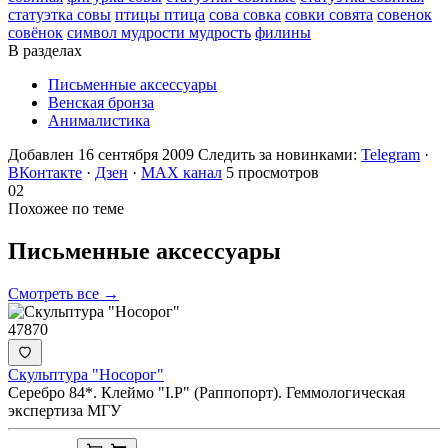
статуэтка совы
птицы птица
сова совка
совки совята
совенок
совёнок
символ мудрости мудрость
филины
В разделах
Письменные аксессуары
Венская бронза
Анималистика
Добавлен 16 сентября 2009
Следить за новинками:
Telegram
·
ВКонтакте
·
Дзен
·
MAX канал
5 просмотров
02
Похожее по теме
Письменные
аксессуары
Смотреть все →
47870
Скульптура "Носорог"
Серебро 84*. Клеймо "I.Р" (Раппопорт). Геммологическая
экспертиза МГУ