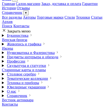
Главная
Салон-магазин
Заказ, доставка и оплата
Гарантии
История
Отзывы
Справочник
▾
Все разделы
Авторы
Торговые марки
Стили
Техники
Статьи
Архив
Поиск
Контакты
Закрыть меню
Букинистика
Венская бронза
Живопись и графика
Иконы
Нумизматика и Фалеристика
Предметы интерьера и обихода
Профессии
Скульптура и статуэтки
Старинные карты и планы
Столовое серебро
Тематические коллекции
Техника и приборы
Ювелирные украшения
О нас
Справочник
Вестник антиквара
Контакты