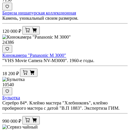
Бирюза нишапурская коллекционная
Камень, уникальный своим размером.
120 000
₽
24386
Кинокамера "Panasonic M 3000"
"VHS Movie Camera NV-M3000". 1960-е годы.
18 200
₽
10540
Бульотка
Серебро 84*. Клеймо мастера "Хлебниковъ", клеймо
пробирного мастера с датой "В.П 1883". Экспертиза ГИМ.
990 000
₽