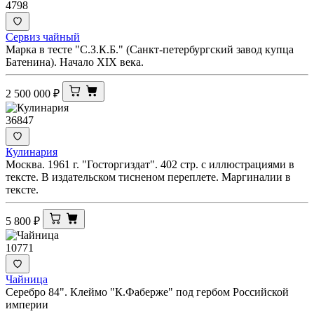
4798
Сервиз чайный
Марка в тесте "С.З.К.Б." (Санкт-петербургский завод купца
Батенина). Начало XIX века.
2 500 000
₽
36847
Кулинария
Москва. 1961 г. "Госторгиздат". 402 стр. с иллюстрациями в
тексте. В издательском тисненом переплете. Маргиналии в
тексте.
5 800
₽
10771
Чайница
Серебро 84". Клеймо "К.Фаберже" под гербом Российской
империи