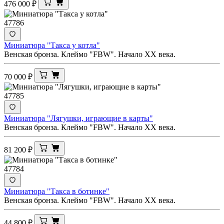
476 000
₽
47786
Миниатюра "Такса у котла"
Венская бронза. Клеймо "FBW". Начало ХХ века.
70 000
₽
47785
Миниатюра "Лягушки, играющие в карты"
Венская бронза. Клеймо "FBW". Начало ХХ века.
81 200
₽
47784
Миниатюра "Такса в ботинке"
Венская бронза. Клеймо "FBW". Начало ХХ века.
44 800
₽