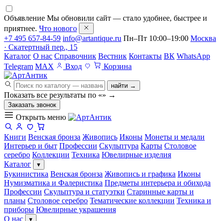
Объявление
Мы обновили сайт — стало удобнее, быстрее и
приятнее.
Что нового
+7 495 657-84-59
info@artantique.ru
Пн–Пт 10:00–19:00
Москва
· Скатертный пер., 15
Каталог
О нас
Справочник
Вестник
Контакты
ВК
WhatsApp
Telegram
MAX
Вход
Корзина
найти →
Показать все результаты по «
»
→
Заказать звонок
Открыть меню
Книги
Венская бронза
Живопись
Иконы
Монеты и медали
Интерьер и быт
Профессии
Скульптура
Карты
Столовое
серебро
Коллекции
Техника
Ювелирные изделия
Каталог
▾
Букинистика
Венская бронза
Живопись и графика
Иконы
Нумизматика и Фалеристика
Предметы интерьера и обихода
Профессии
Скульптура и статуэтки
Старинные карты и
планы
Столовое серебро
Тематические коллекции
Техника и
приборы
Ювелирные украшения
О нас
▾