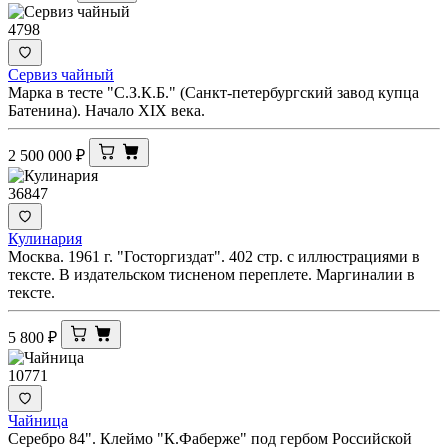
4798
Сервиз чайный
Марка в тесте "С.З.К.Б." (Санкт-петербургский завод купца
Батенина). Начало XIX века.
2 500 000
₽
36847
Кулинария
Москва. 1961 г. "Госторгиздат". 402 стр. с иллюстрациями в
тексте. В издательском тисненом переплете. Маргиналии в
тексте.
5 800
₽
10771
Чайница
Серебро 84". Клеймо "К.Фаберже" под гербом Российской