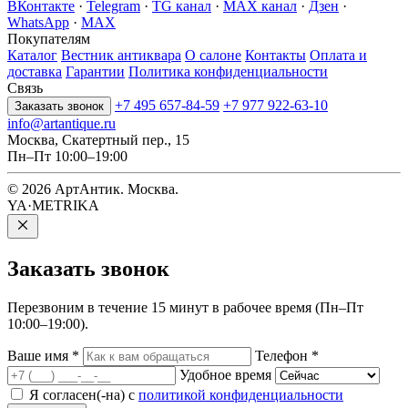
ВКонтакте
·
Telegram
·
TG канал
·
MAX канал
·
Дзен
·
WhatsApp
·
MAX
Покупателям
Каталог
Вестник антиквара
О салоне
Контакты
Оплата и
доставка
Гарантии
Политика конфиденциальности
Связь
+7 495 657-84-59
+7 977 922-63-10
Заказать звонок
info@artantique.ru
Москва, Скатертный пер., 15
Пн–Пт 10:00–19:00
© 2026 АртАнтик. Москва.
YA·METRIKA
Заказать
звонок
Перезвоним в течение 15 минут в рабочее время (Пн–Пт
10:00–19:00).
Ваше имя
*
Телефон
*
Удобное время
Я согласен(-на) с
политикой конфиденциальности