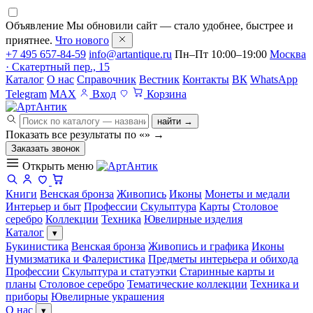
Объявление
Мы обновили сайт — стало удобнее, быстрее и
приятнее.
Что нового
+7 495 657-84-59
info@artantique.ru
Пн–Пт 10:00–19:00
Москва
· Скатертный пер., 15
Каталог
О нас
Справочник
Вестник
Контакты
ВК
WhatsApp
Telegram
MAX
Вход
Корзина
найти →
Показать все результаты по «
»
→
Заказать звонок
Открыть меню
Книги
Венская бронза
Живопись
Иконы
Монеты и медали
Интерьер и быт
Профессии
Скульптура
Карты
Столовое
серебро
Коллекции
Техника
Ювелирные изделия
Каталог
▾
Букинистика
Венская бронза
Живопись и графика
Иконы
Нумизматика и Фалеристика
Предметы интерьера и обихода
Профессии
Скульптура и статуэтки
Старинные карты и
планы
Столовое серебро
Тематические коллекции
Техника и
приборы
Ювелирные украшения
О нас
▾