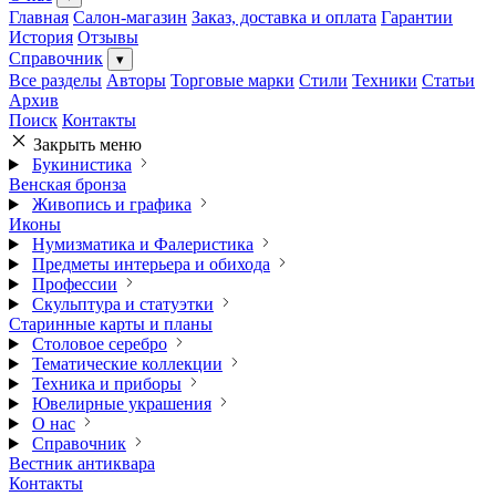
Главная
Салон-магазин
Заказ, доставка и оплата
Гарантии
История
Отзывы
Справочник
▾
Все разделы
Авторы
Торговые марки
Стили
Техники
Статьи
Архив
Поиск
Контакты
Закрыть меню
Букинистика
Венская бронза
Живопись и графика
Иконы
Нумизматика и Фалеристика
Предметы интерьера и обихода
Профессии
Скульптура и статуэтки
Старинные карты и планы
Столовое серебро
Тематические коллекции
Техника и приборы
Ювелирные украшения
О нас
Справочник
Вестник антиквара
Контакты