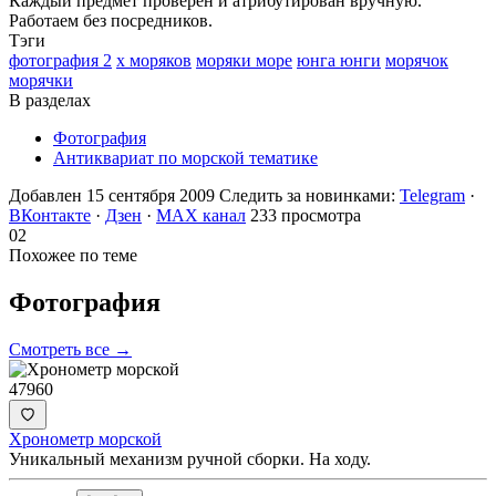
Каждый предмет проверен и атрибутирован вручную.
Работаем без посредников.
Тэги
фотография 2
х моряков
моряки море
юнга юнги
морячок
морячки
В разделах
Фотография
Антиквариат по морской тематике
Добавлен 15 сентября 2009
Следить за новинками:
Telegram
·
ВКонтакте
·
Дзен
·
MAX канал
233 просмотра
02
Похожее по теме
Фотография
Смотреть все →
47960
Хронометр морской
Уникальный механизм ручной сборки. На ходу.