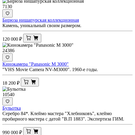
7130
Бирюза нишапурская коллекционная
Камень, уникальный своим размером.
120 000
₽
24386
Кинокамера "Panasonic M 3000"
"VHS Movie Camera NV-M3000". 1960-е годы.
18 200
₽
10540
Бульотка
Серебро 84*. Клеймо мастера "Хлебниковъ", клеймо
пробирного мастера с датой "В.П 1883". Экспертиза ГИМ.
990 000
₽