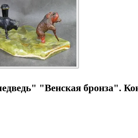
медведь"
"Венская бронза". Ко