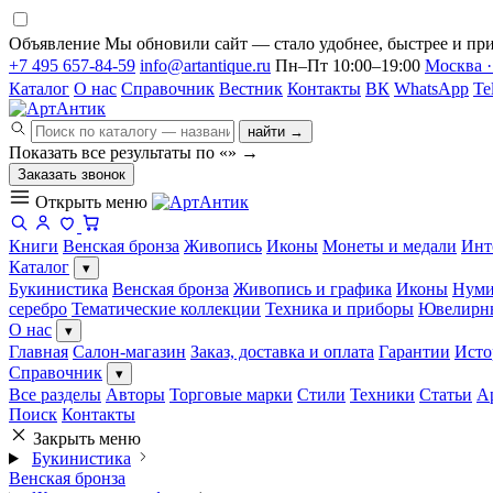
Объявление
Мы обновили сайт — стало удобнее, быстрее и при
+7 495 657-84-59
info@artantique.ru
Пн–Пт 10:00–19:00
Москва ·
Каталог
О нас
Справочник
Вестник
Контакты
ВК
WhatsApp
Te
найти →
Показать все результаты по «
»
→
Заказать звонок
Открыть меню
Книги
Венская бронза
Живопись
Иконы
Монеты и медали
Инт
Каталог
▾
Букинистика
Венская бронза
Живопись и графика
Иконы
Нуми
серебро
Тематические коллекции
Техника и приборы
Ювелирн
О нас
▾
Главная
Салон-магазин
Заказ, доставка и оплата
Гарантии
Исто
Справочник
▾
Все разделы
Авторы
Торговые марки
Стили
Техники
Статьи
А
Поиск
Контакты
Закрыть меню
Букинистика
Венская бронза