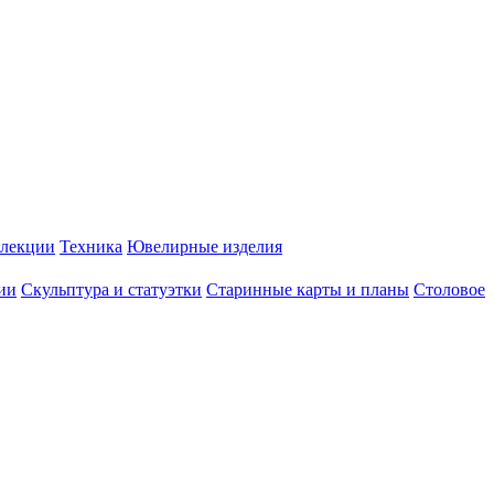
лекции
Техника
Ювелирные изделия
ии
Скульптура и статуэтки
Старинные карты и планы
Столовое