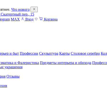
ятнее.
Что нового
 Скатертный пер., 15
legram
MAX
Вход
Корзина
ерьер и быт
Профессии
Скульптура
Карты
Столовое серебро
Кол
зматика и Фалеристика
Предметы интерьера и обихода
Професс
ые украшения
рия
Отзывы
рхив