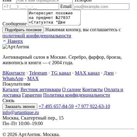
Email
Сообщение
Нажимая кнопку, вы соглашаетесь с
Подобрать похожее
политикой конфиденциальности
Наверх
Антикварный салон в Москве. Серебро, фарфор, бронза,
живопись и книги — с 2004 года.
ВКонтакте
·
Telegram
·
TG канал
·
MAX канал
·
Дзен
·
WhatsApp
·
MAX
Покупателям
Каталог
Вестник антиквара
О салоне
Контакты
Оплата и
доставка
Гарантии
Политика конфиденциальности
Связь
+7 495 657-84-59
+7 977 922-63-10
Заказать звонок
info@artantique.ru
Москва, Скатертный пер., 15
Пн–Пт 10:00–19:00
© 2026 АртАнтик. Москва.