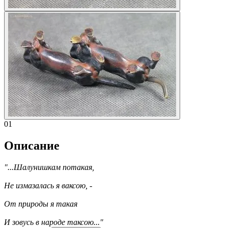
01
Описание
"...Шалунишкам потакая,
Не измазалась я ваксою, -
От природы я такая
И зовусь в народе таксою..."