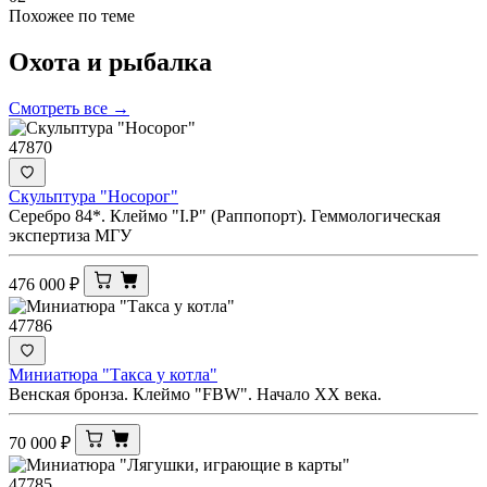
Похожее по теме
Охота и
рыбалка
Смотреть все →
47870
Скульптура "Носорог"
Серебро 84*. Клеймо "I.Р" (Раппопорт). Геммологическая
экспертиза МГУ
476 000
₽
47786
Миниатюра "Такса у котла"
Венская бронза. Клеймо "FBW". Начало ХХ века.
70 000
₽
47785