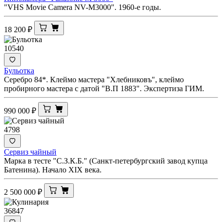
"VHS Movie Camera NV-M3000". 1960-е годы.
18 200
₽
10540
Бульотка
Серебро 84*. Клеймо мастера "Хлебниковъ", клеймо
пробирного мастера с датой "В.П 1883". Экспертиза ГИМ.
990 000
₽
4798
Сервиз чайный
Марка в тесте "С.З.К.Б." (Санкт-петербургский завод купца
Батенина). Начало XIX века.
2 500 000
₽
36847