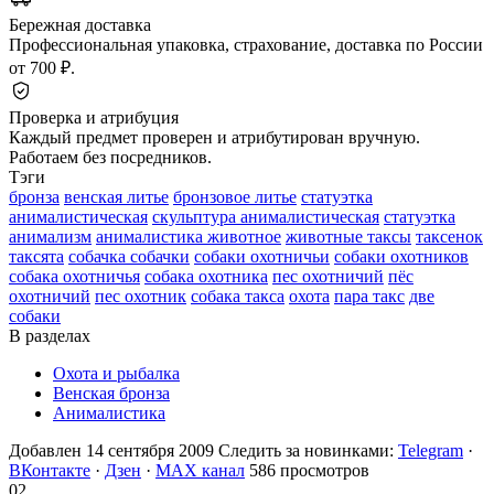
Бережная доставка
Профессиональная упаковка, страхование, доставка по России
от 700 ₽.
Проверка и атрибуция
Каждый предмет проверен и атрибутирован вручную.
Работаем без посредников.
Тэги
бронза
венская литье
бронзовое литье
статуэтка
анималистическая
скульптура анималистическая
статуэтка
анимализм
анималистика животное
животные таксы
таксенок
таксята
собачка собачки
собаки охотничьи
собаки охотников
собака охотничья
собака охотника
пес охотничий
пёс
охотничий
пес охотник
собака такса
охота
пара такс
две
собаки
В разделах
Охота и рыбалка
Венская бронза
Анималистика
Добавлен 14 сентября 2009
Следить за новинками:
Telegram
·
ВКонтакте
·
Дзен
·
MAX канал
586 просмотров
02