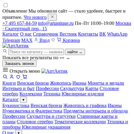
Объявление
Мы обновили сайт — стало удобнее, быстрее и
приятнее.
Что нового
+7 495 657-84-59
info@artantique.ru
Пн–Пт 10:00–19:00
Москва
· Скатертный пер., 15
Каталог
О нас
Справочник
Вестник
Контакты
ВК
WhatsApp
Telegram
MAX
Вход
Корзина
найти →
Показать все результаты по «
»
→
Заказать звонок
Открыть меню
Книги
Венская бронза
Живопись
Иконы
Монеты и медали
Интерьер и быт
Профессии
Скульптура
Карты
Столовое
серебро
Коллекции
Техника
Ювелирные изделия
Каталог
▾
Букинистика
Венская бронза
Живопись и графика
Иконы
Нумизматика и Фалеристика
Предметы интерьера и обихода
Профессии
Скульптура и статуэтки
Старинные карты и
планы
Столовое серебро
Тематические коллекции
Техника и
приборы
Ювелирные украшения
О нас
▾