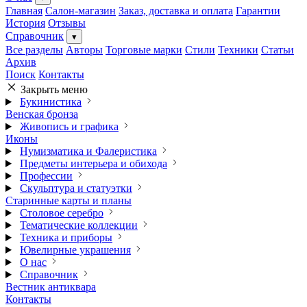
Главная
Салон-магазин
Заказ, доставка и оплата
Гарантии
История
Отзывы
Справочник
▾
Все разделы
Авторы
Торговые марки
Стили
Техники
Статьи
Архив
Поиск
Контакты
Закрыть меню
Букинистика
Венская бронза
Живопись и графика
Иконы
Нумизматика и Фалеристика
Предметы интерьера и обихода
Профессии
Скульптура и статуэтки
Старинные карты и планы
Столовое серебро
Тематические коллекции
Техника и приборы
Ювелирные украшения
О нас
Справочник
Вестник антиквара
Контакты