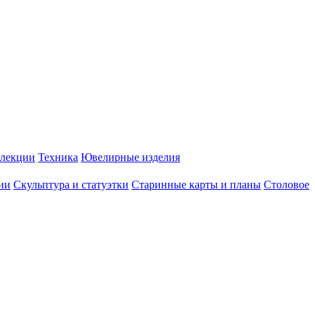
лекции
Техника
Ювелирные изделия
ии
Скульптура и статуэтки
Старинные карты и планы
Столовое