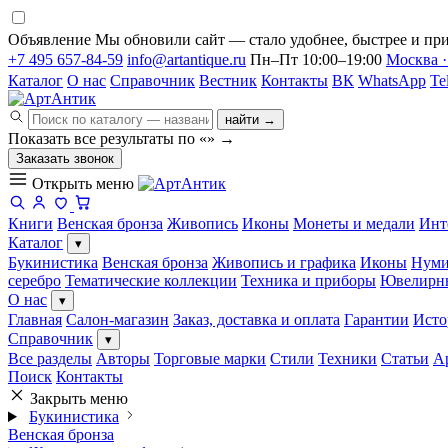
Объявление
Мы обновили сайт — стало удобнее, быстрее и при
+7 495 657-84-59
info@artantique.ru
Пн–Пт 10:00–19:00
Москва ·
Каталог
О нас
Справочник
Вестник
Контакты
ВК
WhatsApp
Te
найти →
Показать все результаты по «
»
→
Заказать звонок
Открыть меню
Книги
Венская бронза
Живопись
Иконы
Монеты и медали
Инт
Каталог
▾
Букинистика
Венская бронза
Живопись и графика
Иконы
Нуми
серебро
Тематические коллекции
Техника и приборы
Ювелирн
О нас
▾
Главная
Салон-магазин
Заказ, доставка и оплата
Гарантии
Исто
Справочник
▾
Все разделы
Авторы
Торговые марки
Стили
Техники
Статьи
А
Поиск
Контакты
Закрыть меню
Букинистика
Венская бронза