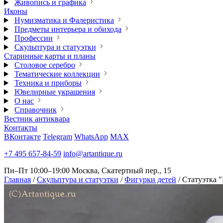
Живопись и графика
Иконы
Нумизматика и Фалеристика
Предметы интерьера и обихода
Профессии
Скульптура и статуэтки
Старинные карты и планы
Столовое серебро
Тематические коллекции
Техника и приборы
Ювелирные украшения
О нас
Справочник
Вестник антиквара
Контакты
ВКонтакте
Telegram
WhatsApp
MAX
+7 495 657-84-59
info@artantique.ru
Пн–Пт 10:00–19:00
Москва, Скатертный пер., 15
Главная
/
Скульптура и статуэтки
/
Фигурки детей
/
Статуэтка "