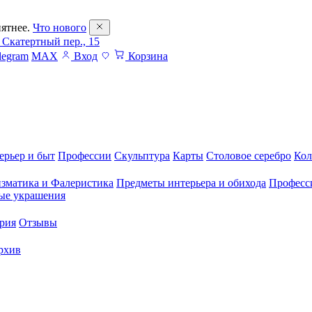
ятнее.
Что нового
 Скатертный пер., 15
legram
MAX
Вход
Корзина
ерьер и быт
Профессии
Скульптура
Карты
Столовое серебро
Кол
зматика и Фалеристика
Предметы интерьера и обихода
Професс
ые украшения
рия
Отзывы
рхив