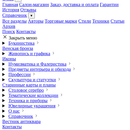
Главная
Салон-магазин
Заказ, доставка и оплата
Гарантии
История
Отзывы
Справочник
▾
Все разделы
Авторы
Торговые марки
Стили
Техники
Статьи
Архив
Поиск
Контакты
Закрыть меню
Букинистика
Венская бронза
Живопись и графика
Иконы
Нумизматика и Фалеристика
Предметы интерьера и обихода
Профессии
Скульптура и статуэтки
Старинные карты и планы
Столовое серебро
Тематические коллекции
Техника и приборы
Ювелирные украшения
О нас
Справочник
Вестник антиквара
Контакты