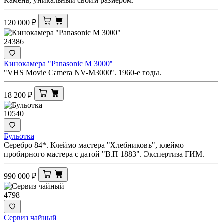
Камень, уникальный своим размером.
120 000
₽
24386
Кинокамера "Panasonic M 3000"
"VHS Movie Camera NV-M3000". 1960-е годы.
18 200
₽
10540
Бульотка
Серебро 84*. Клеймо мастера "Хлебниковъ", клеймо
пробирного мастера с датой "В.П 1883". Экспертиза ГИМ.
990 000
₽
4798
Сервиз чайный