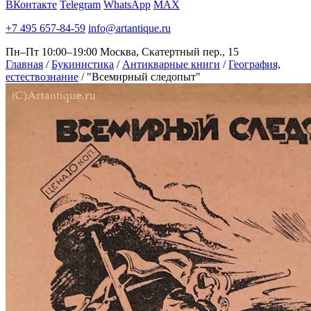
ВКонтакте
Telegram
WhatsApp
MAX
+7 495 657-84-59
info@artantique.ru
Пн–Пт 10:00–19:00
Москва, Скатертный пер., 15
Главная
/
Букинистика
/
Антикварные книги
/
География,
естествознание
/
"Всемирный следопыт"