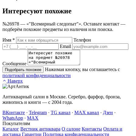
Интересуют
похожие
№26978 — «"Всемирный следопыт"». Оставьте контакт —
подберём похожие предметы из наличия или поиска.
Имя
*
Телефон
Email
Сообщение
Нажимая кнопку, вы соглашаетесь с
Подобрать похожее
политикой конфиденциальности
Наверх
Антикварный салон в Москве. Серебро, фарфор, бронза,
живопись и книги — с 2004 года.
ВКонтакте
·
Telegram
·
TG канал
·
MAX канал
·
Дзен
·
WhatsApp
·
MAX
Покупателям
Каталог
Вестник антиквара
О салоне
Контакты
Оплата и
доставка
Гарантии
Политика конфиденциальности