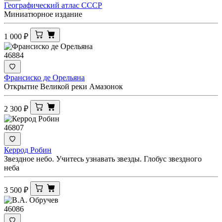
Географический атлас СССР
Миниатюрное издание
1 000
₽
46884
Франсиско де Орельяна
Открытие Великой реки Амазонок
2 300
₽
46807
Керрод Робин
Звездное небо. Учитесь узнавать звезды. Глобус звездного
неба
3 500
₽
46086