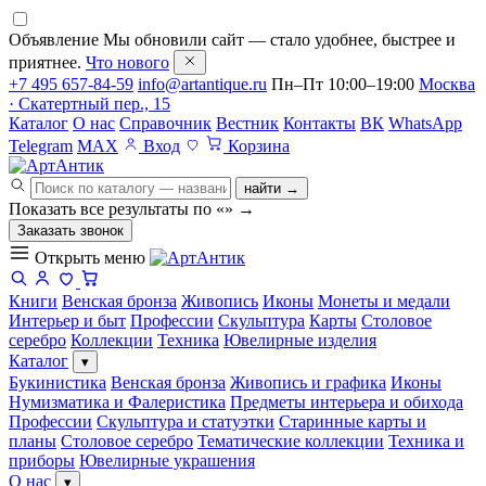
Объявление
Мы обновили сайт — стало удобнее, быстрее и
приятнее.
Что нового
+7 495 657-84-59
info@artantique.ru
Пн–Пт 10:00–19:00
Москва
· Скатертный пер., 15
Каталог
О нас
Справочник
Вестник
Контакты
ВК
WhatsApp
Telegram
MAX
Вход
Корзина
найти →
Показать все результаты по «
»
→
Заказать звонок
Открыть меню
Книги
Венская бронза
Живопись
Иконы
Монеты и медали
Интерьер и быт
Профессии
Скульптура
Карты
Столовое
серебро
Коллекции
Техника
Ювелирные изделия
Каталог
▾
Букинистика
Венская бронза
Живопись и графика
Иконы
Нумизматика и Фалеристика
Предметы интерьера и обихода
Профессии
Скульптура и статуэтки
Старинные карты и
планы
Столовое серебро
Тематические коллекции
Техника и
приборы
Ювелирные украшения
О нас
▾