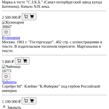
Марка в тесте "С.З.К.Б." (Санкт-петербургский завод купца
Батенина). Начало XIX века.
2 500 000
₽
36847
Кулинария
Москва. 1961 г. "Госторгиздат". 402 стр. с иллюстрациями в
тексте. В издательском тисненом переплете. Маргиналии в
тексте.
5 800
₽
10771
Чайница
Серебро 84". Клеймо "К.Фаберже" под гербом Российской
империи
1 100 000
₽
Закрыть