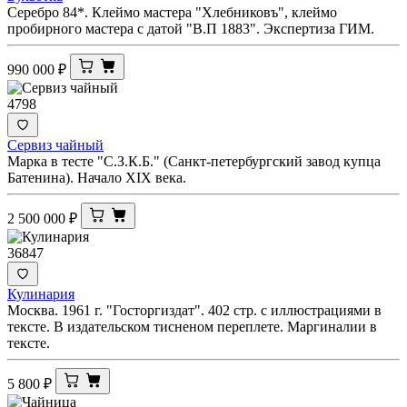
Серебро 84*. Клеймо мастера "Хлебниковъ", клеймо
пробирного мастера с датой "В.П 1883". Экспертиза ГИМ.
990 000
₽
4798
Сервиз чайный
Марка в тесте "С.З.К.Б." (Санкт-петербургский завод купца
Батенина). Начало XIX века.
2 500 000
₽
36847
Кулинария
Москва. 1961 г. "Госторгиздат". 402 стр. с иллюстрациями в
тексте. В издательском тисненом переплете. Маргиналии в
тексте.
5 800
₽