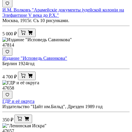
И.М. Волковъ "Арамейскiе документы iудейской колонiи на
Элефантине V века до Р.Х."
Москва, 1915г. Съ 10 рисунками.
5 000
₽
47814
Издание "Исповедь Савинкова"
Берлин 1924год
4 700
₽
47658
ГДР и её округа
Издательство "Цайт им.Бильд", Дрезден 1989 год
350
₽
47657