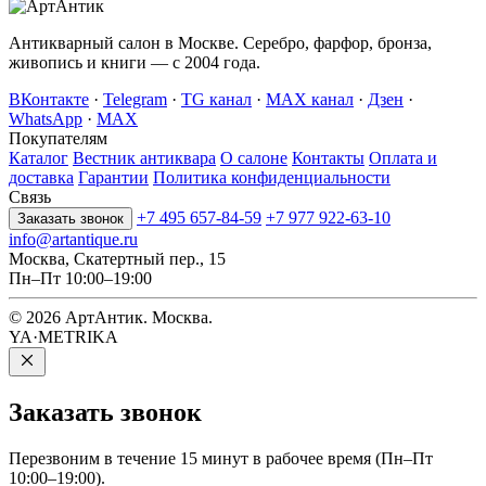
Антикварный салон в Москве. Серебро, фарфор, бронза,
живопись и книги — с 2004 года.
ВКонтакте
·
Telegram
·
TG канал
·
MAX канал
·
Дзен
·
WhatsApp
·
MAX
Покупателям
Каталог
Вестник антиквара
О салоне
Контакты
Оплата и
доставка
Гарантии
Политика конфиденциальности
Связь
+7 495 657-84-59
+7 977 922-63-10
Заказать звонок
info@artantique.ru
Москва, Скатертный пер., 15
Пн–Пт 10:00–19:00
© 2026 АртАнтик. Москва.
YA·METRIKA
Заказать
звонок
Перезвоним в течение 15 минут в рабочее время (Пн–Пт
10:00–19:00).