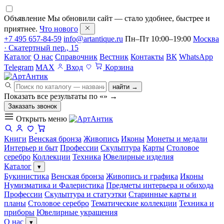
Объявление
Мы обновили сайт — стало удобнее, быстрее и
приятнее.
Что нового
+7 495 657-84-59
info@artantique.ru
Пн–Пт 10:00–19:00
Москва
· Скатертный пер., 15
Каталог
О нас
Справочник
Вестник
Контакты
ВК
WhatsApp
Telegram
MAX
Вход
Корзина
найти →
Показать все результаты по «
»
→
Заказать звонок
Открыть меню
Книги
Венская бронза
Живопись
Иконы
Монеты и медали
Интерьер и быт
Профессии
Скульптура
Карты
Столовое
серебро
Коллекции
Техника
Ювелирные изделия
Каталог
▾
Букинистика
Венская бронза
Живопись и графика
Иконы
Нумизматика и Фалеристика
Предметы интерьера и обихода
Профессии
Скульптура и статуэтки
Старинные карты и
планы
Столовое серебро
Тематические коллекции
Техника и
приборы
Ювелирные украшения
О нас
▾