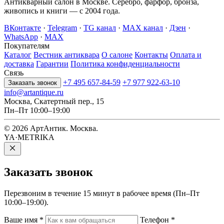
Антикварный салон в Москве. Серебро, фарфор, бронза,
живопись и книги — с 2004 года.
ВКонтакте
·
Telegram
·
TG канал
·
MAX канал
·
Дзен
·
WhatsApp
·
MAX
Покупателям
Каталог
Вестник антиквара
О салоне
Контакты
Оплата и
доставка
Гарантии
Политика конфиденциальности
Связь
+7 495 657-84-59
+7 977 922-63-10
Заказать звонок
info@artantique.ru
Москва, Скатертный пер., 15
Пн–Пт 10:00–19:00
© 2026 АртАнтик. Москва.
YA·METRIKA
Заказать
звонок
Перезвоним в течение 15 минут в рабочее время (Пн–Пт
10:00–19:00).
Ваше имя
*
Телефон
*