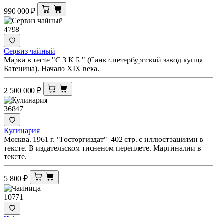
990 000
₽
4798
Сервиз чайный
Марка в тесте "С.З.К.Б." (Санкт-петербургский завод купца
Батенина). Начало XIX века.
2 500 000
₽
36847
Кулинария
Москва. 1961 г. "Госторгиздат". 402 стр. с иллюстрациями в
тексте. В издательском тисненом переплете. Маргиналии в
тексте.
5 800
₽
10771