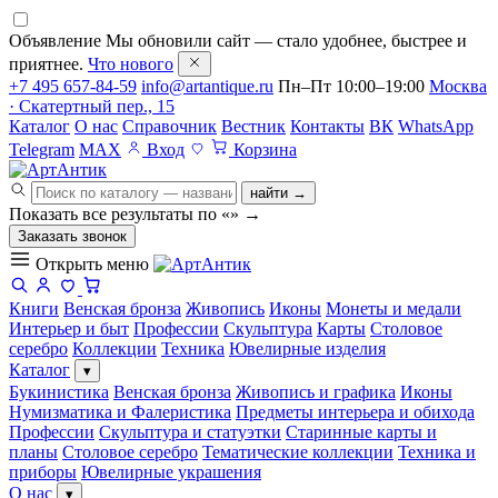
Объявление
Мы обновили сайт — стало удобнее, быстрее и
приятнее.
Что нового
+7 495 657-84-59
info@artantique.ru
Пн–Пт 10:00–19:00
Москва
· Скатертный пер., 15
Каталог
О нас
Справочник
Вестник
Контакты
ВК
WhatsApp
Telegram
MAX
Вход
Корзина
найти →
Показать все результаты по «
»
→
Заказать звонок
Открыть меню
Книги
Венская бронза
Живопись
Иконы
Монеты и медали
Интерьер и быт
Профессии
Скульптура
Карты
Столовое
серебро
Коллекции
Техника
Ювелирные изделия
Каталог
▾
Букинистика
Венская бронза
Живопись и графика
Иконы
Нумизматика и Фалеристика
Предметы интерьера и обихода
Профессии
Скульптура и статуэтки
Старинные карты и
планы
Столовое серебро
Тематические коллекции
Техника и
приборы
Ювелирные украшения
О нас
▾