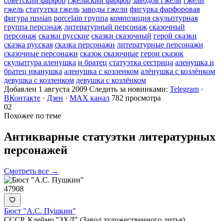
советский фарфор
гжельский фарфор
заводов гжели
гжели
гжель
статуэтка гжель
заводы гжели
фигурка фарфоровая
фигура russian
porcelain группа
композиция скульптурная
группа персонаж
литературный персонаж
сказочный
персонаж
сказки русские
сказки сказочный
герой сказки
сказка русская
сказка персонажи
литературные персонажи
сказочные персонажи
сказок сказочные
герои сказок
скульптура аленушка
и братец
статуэтка сестрица
аленушка и
братец иванушка
аленушка с козленком
алёнушка с козлёнком
девушка с козленком
девушка с козлёнком
Добавлен 1 августа 2009
Следить за новинками:
Telegram
·
ВКонтакте
·
Дзен
·
MAX канал
782 просмотра
02
Похожее по теме
Антикварные статуэтки литературных
персонажей
Смотреть все →
47908
Бюст "А.С. Пушкин"
СССР. Клеймо "ЗХЛ" (Завод художественного литья)