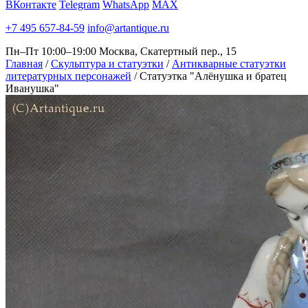
ВКонтакте
Telegram
WhatsApp
MAX
+7 495 657-84-59
info@artantique.ru
Пн–Пт 10:00–19:00
Москва, Скатертный пер., 15
Главная
/
Скульптура и статуэтки
/
Антикварные статуэтки
литературных персонажей
/
Статуэтка "Алёнушка и братец
Иванушка"