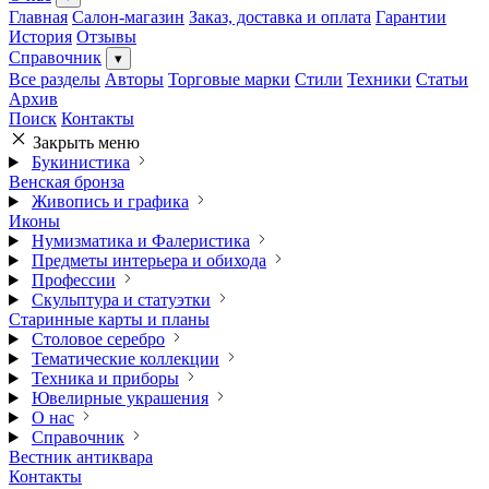
Главная
Салон-магазин
Заказ, доставка и оплата
Гарантии
История
Отзывы
Справочник
▾
Все разделы
Авторы
Торговые марки
Стили
Техники
Статьи
Архив
Поиск
Контакты
Закрыть меню
Букинистика
Венская бронза
Живопись и графика
Иконы
Нумизматика и Фалеристика
Предметы интерьера и обихода
Профессии
Скульптура и статуэтки
Старинные карты и планы
Столовое серебро
Тематические коллекции
Техника и приборы
Ювелирные украшения
О нас
Справочник
Вестник антиквара
Контакты