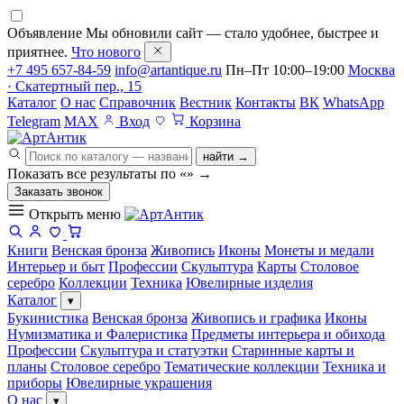
Объявление
Мы обновили сайт — стало удобнее, быстрее и
приятнее.
Что нового
+7 495 657-84-59
info@artantique.ru
Пн–Пт 10:00–19:00
Москва
· Скатертный пер., 15
Каталог
О нас
Справочник
Вестник
Контакты
ВК
WhatsApp
Telegram
MAX
Вход
Корзина
найти →
Показать все результаты по «
»
→
Заказать звонок
Открыть меню
Книги
Венская бронза
Живопись
Иконы
Монеты и медали
Интерьер и быт
Профессии
Скульптура
Карты
Столовое
серебро
Коллекции
Техника
Ювелирные изделия
Каталог
▾
Букинистика
Венская бронза
Живопись и графика
Иконы
Нумизматика и Фалеристика
Предметы интерьера и обихода
Профессии
Скульптура и статуэтки
Старинные карты и
планы
Столовое серебро
Тематические коллекции
Техника и
приборы
Ювелирные украшения
О нас
▾