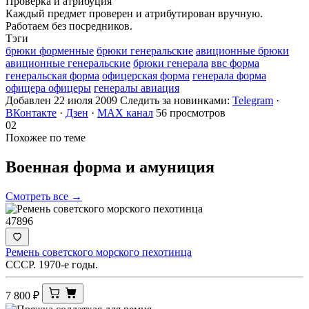
Проверка и атрибуция
Каждый предмет проверен и атрибутирован вручную.
Работаем без посредников.
Тэги
брюки форменные
брюки генеральские
авиционные брюки
авиционные генеральские
брюки генерала
ввс форма
генеральская форма
офицерская форма
генерала форма
офицера офицеры
генералы авиация
Добавлен 22 июля 2009
Следить за новинками:
Telegram
·
ВКонтакте
·
Дзен
·
MAX канал
56 просмотров
02
Похожее по теме
Военная форма и
амуниция
Смотреть все →
47896
Ремень советского морского пехотинца
СССР. 1970-е годы.
7 800
₽