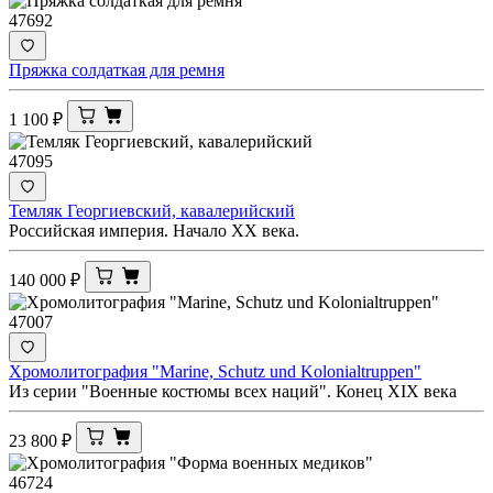
47692
Пряжка солдаткая для ремня
1 100
₽
47095
Темляк Георгиевский, кавалерийский
Российская империя. Начало ХХ века.
140 000
₽
47007
Хромолитография "Мarine, Schutz und Kolonialtruppen"
Из серии "Военные костюмы всех наций". Конец ХIX века
23 800
₽
46724