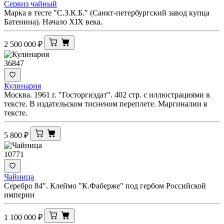
Сервиз чайный
Марка в тесте "С.З.К.Б." (Санкт-петербургский завод купца
Батенина). Начало XIX века.
2 500 000
₽
36847
Кулинария
Москва. 1961 г. "Госторгиздат". 402 стр. с иллюстрациями в
тексте. В издательском тисненом переплете. Маргиналии в
тексте.
5 800
₽
10771
Чайница
Серебро 84". Клеймо "К.Фаберже" под гербом Российской
империи
1 100 000
₽