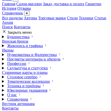
Главная
Салон-магазин
Заказ, доставка и оплата
Гарантии
История
Отзывы
Справочник
▾
Все разделы
Авторы
Торговые марки
Стили
Техники
Статьи
Архив
Поиск
Контакты
Закрыть меню
Букинистика
Венская бронза
Живопись и графика
Иконы
Нумизматика и Фалеристика
Предметы интерьера и обихода
Профессии
Скульптура и статуэтки
Старинные карты и планы
Столовое серебро
Тематические коллекции
Техника и приборы
Ювелирные украшения
О нас
Справочник
Вестник антиквара
Контакты