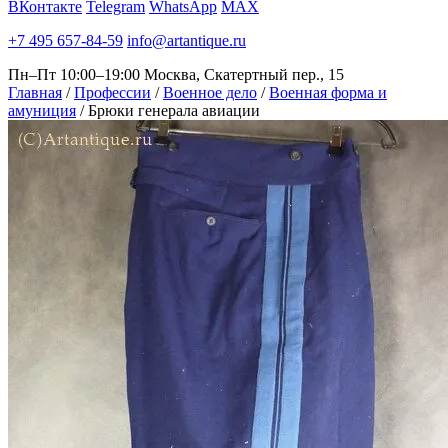
ВКонтакте
Telegram
WhatsApp
MAX
+7 495 657-84-59
info@artantique.ru
Пн–Пт 10:00–19:00
Москва, Скатертный пер., 15
Главная
/
Профессии
/
Военное дело
/
Военная форма и
амуниция
/
Брюки генерала авиации