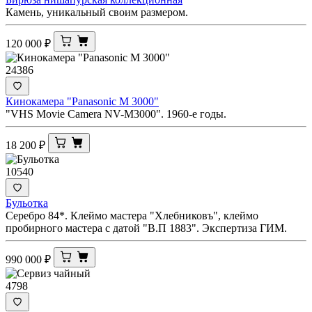
Камень, уникальный своим размером.
120 000
₽
24386
Кинокамера "Panasonic M 3000"
"VHS Movie Camera NV-M3000". 1960-е годы.
18 200
₽
10540
Бульотка
Серебро 84*. Клеймо мастера "Хлебниковъ", клеймо
пробирного мастера с датой "В.П 1883". Экспертиза ГИМ.
990 000
₽
4798