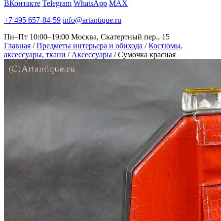
ВКонтакте
Telegram
WhatsApp
MAX
+7 495 657-84-59
info@artantique.ru
Пн–Пт 10:00–19:00
Москва, Скатертный пер., 15
Главная
/
Предметы интерьера и обихода
/
Костюмы,
аксессуары, ткани
/
Аксессуары
/
Сумочка красная