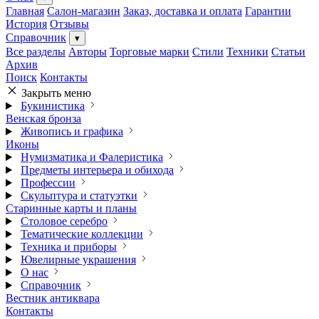
Главная
Салон-магазин
Заказ, доставка и оплата
Гарантии
История
Отзывы
Справочник
▾
Все разделы
Авторы
Торговые марки
Стили
Техники
Статьи
Архив
Поиск
Контакты
Закрыть меню
Букинистика
Венская бронза
Живопись и графика
Иконы
Нумизматика и Фалеристика
Предметы интерьера и обихода
Профессии
Скульптура и статуэтки
Старинные карты и планы
Столовое серебро
Тематические коллекции
Техника и приборы
Ювелирные украшения
О нас
Справочник
Вестник антиквара
Контакты