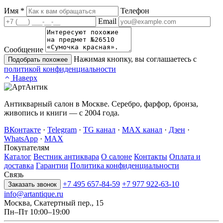
Имя
*
Телефон
Email
Сообщение
Нажимая кнопку, вы соглашаетесь с
Подобрать похожее
политикой конфиденциальности
Наверх
Антикварный салон в Москве. Серебро, фарфор, бронза,
живопись и книги — с 2004 года.
ВКонтакте
·
Telegram
·
TG канал
·
MAX канал
·
Дзен
·
WhatsApp
·
MAX
Покупателям
Каталог
Вестник антиквара
О салоне
Контакты
Оплата и
доставка
Гарантии
Политика конфиденциальности
Связь
+7 495 657-84-59
+7 977 922-63-10
Заказать звонок
info@artantique.ru
Москва, Скатертный пер., 15
Пн–Пт 10:00–19:00