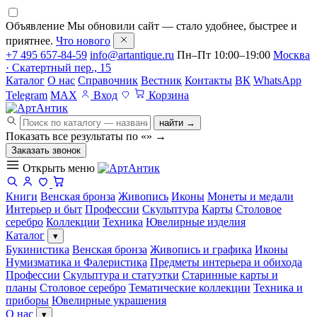
Объявление
Мы обновили сайт — стало удобнее, быстрее и
приятнее.
Что нового
+7 495 657-84-59
info@artantique.ru
Пн–Пт 10:00–19:00
Москва
· Скатертный пер., 15
Каталог
О нас
Справочник
Вестник
Контакты
ВК
WhatsApp
Telegram
MAX
Вход
Корзина
найти →
Показать все результаты по «
»
→
Заказать звонок
Открыть меню
Книги
Венская бронза
Живопись
Иконы
Монеты и медали
Интерьер и быт
Профессии
Скульптура
Карты
Столовое
серебро
Коллекции
Техника
Ювелирные изделия
Каталог
▾
Букинистика
Венская бронза
Живопись и графика
Иконы
Нумизматика и Фалеристика
Предметы интерьера и обихода
Профессии
Скульптура и статуэтки
Старинные карты и
планы
Столовое серебро
Тематические коллекции
Техника и
приборы
Ювелирные украшения
О нас
▾