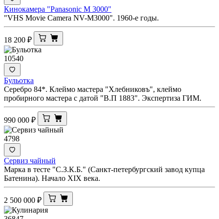
Кинокамера "Panasonic M 3000"
"VHS Movie Camera NV-M3000". 1960-е годы.
18 200
₽
10540
Бульотка
Серебро 84*. Клеймо мастера "Хлебниковъ", клеймо
пробирного мастера с датой "В.П 1883". Экспертиза ГИМ.
990 000
₽
4798
Сервиз чайный
Марка в тесте "С.З.К.Б." (Санкт-петербургский завод купца
Батенина). Начало XIX века.
2 500 000
₽
36847