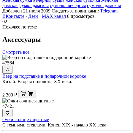
женская сумка
вечерняя сумка
женская сумочка
женская
дамская
сумка дамская
сумочка вечерняя
сумочка дамская
Добавлен 21 июля 2009
Следить за новинками:
Telegram
·
ВКонтакте
·
Дзен
·
MAX канал
8 просмотров
02
Похожее по теме
Аксессуары
Смотреть все →
47564
Веер на подставке в подарочной коробке
Китай. Вторая половина ХХ века.
2 300
₽
47421
Очки солнцезащитные
С темными стеклами. Конец XIX - начало ХХ века.