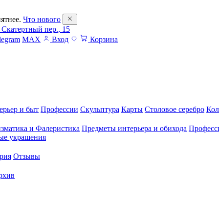
ятнее.
Что нового
 Скатертный пер., 15
legram
MAX
Вход
Корзина
ерьер и быт
Профессии
Скульптура
Карты
Столовое серебро
Кол
зматика и Фалеристика
Предметы интерьера и обихода
Професс
ые украшения
рия
Отзывы
рхив