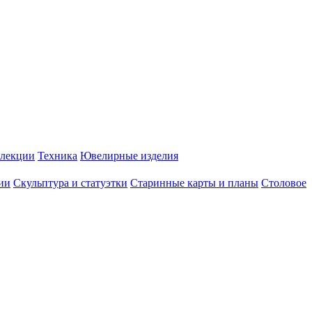
лекции
Техника
Ювелирные изделия
ии
Скульптура и статуэтки
Старинные карты и планы
Столовое