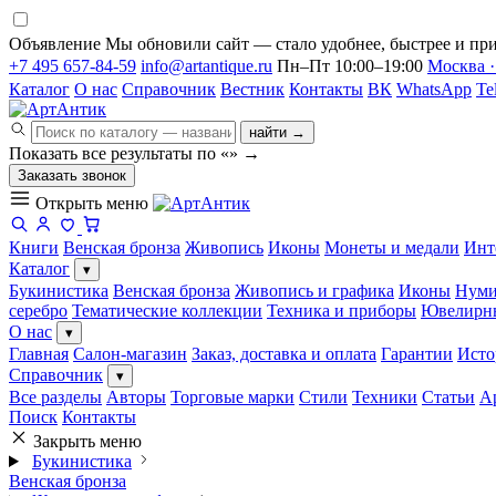
Объявление
Мы обновили сайт — стало удобнее, быстрее и при
+7 495 657-84-59
info@artantique.ru
Пн–Пт 10:00–19:00
Москва ·
Каталог
О нас
Справочник
Вестник
Контакты
ВК
WhatsApp
Te
найти →
Показать все результаты по «
»
→
Заказать звонок
Открыть меню
Книги
Венская бронза
Живопись
Иконы
Монеты и медали
Инт
Каталог
▾
Букинистика
Венская бронза
Живопись и графика
Иконы
Нуми
серебро
Тематические коллекции
Техника и приборы
Ювелирн
О нас
▾
Главная
Салон-магазин
Заказ, доставка и оплата
Гарантии
Исто
Справочник
▾
Все разделы
Авторы
Торговые марки
Стили
Техники
Статьи
А
Поиск
Контакты
Закрыть меню
Букинистика
Венская бронза