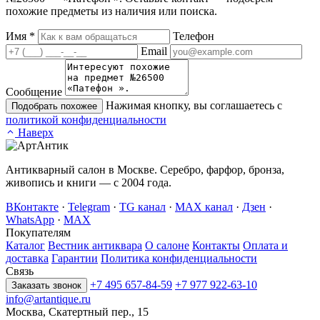
похожие предметы из наличия или поиска.
Имя
*
Телефон
Email
Сообщение
Нажимая кнопку, вы соглашаетесь с
Подобрать похожее
политикой конфиденциальности
Наверх
Антикварный салон в Москве. Серебро, фарфор, бронза,
живопись и книги — с 2004 года.
ВКонтакте
·
Telegram
·
TG канал
·
MAX канал
·
Дзен
·
WhatsApp
·
MAX
Покупателям
Каталог
Вестник антиквара
О салоне
Контакты
Оплата и
доставка
Гарантии
Политика конфиденциальности
Связь
+7 495 657-84-59
+7 977 922-63-10
Заказать звонок
info@artantique.ru
Москва, Скатертный пер., 15