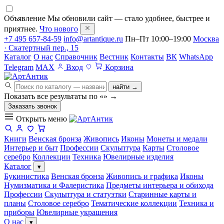
Объявление
Мы обновили сайт — стало удобнее, быстрее и
приятнее.
Что нового
+7 495 657-84-59
info@artantique.ru
Пн–Пт 10:00–19:00
Москва
· Скатертный пер., 15
Каталог
О нас
Справочник
Вестник
Контакты
ВК
WhatsApp
Telegram
MAX
Вход
Корзина
найти →
Показать все результаты по «
»
→
Заказать звонок
Открыть меню
Книги
Венская бронза
Живопись
Иконы
Монеты и медали
Интерьер и быт
Профессии
Скульптура
Карты
Столовое
серебро
Коллекции
Техника
Ювелирные изделия
Каталог
▾
Букинистика
Венская бронза
Живопись и графика
Иконы
Нумизматика и Фалеристика
Предметы интерьера и обихода
Профессии
Скульптура и статуэтки
Старинные карты и
планы
Столовое серебро
Тематические коллекции
Техника и
приборы
Ювелирные украшения
О нас
▾