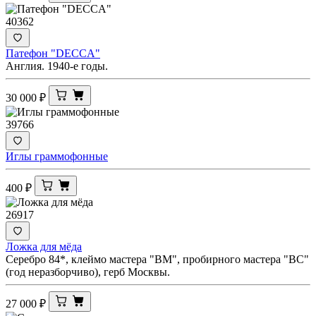
40362
Патефон "DECCA"
Англия. 1940-е годы.
30 000
₽
39766
Иглы граммофонные
400
₽
26917
Ложка для мёда
Серебро 84*, клеймо мастера "ВМ", пробирного мастера "ВС"
(год неразборчиво), герб Москвы.
27 000
₽