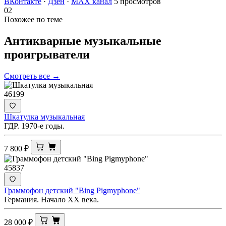
ВКонтакте
·
Дзен
·
MAX канал
5 просмотров
02
Похожее по теме
Антикварные музыкальные
проигрыватели
Смотреть все →
46199
Шкатулка музыкальная
ГДР. 1970-е годы.
7 800
₽
45837
Граммофон детский "Bing Pigmyphone"
Германия. Начало ХХ века.
28 000
₽