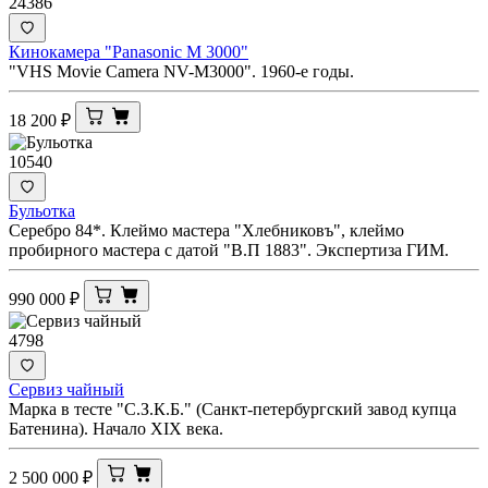
24386
Кинокамера "Panasonic M 3000"
"VHS Movie Camera NV-M3000". 1960-е годы.
18 200
₽
10540
Бульотка
Серебро 84*. Клеймо мастера "Хлебниковъ", клеймо
пробирного мастера с датой "В.П 1883". Экспертиза ГИМ.
990 000
₽
4798
Сервиз чайный
Марка в тесте "С.З.К.Б." (Санкт-петербургский завод купца
Батенина). Начало XIX века.
2 500 000
₽