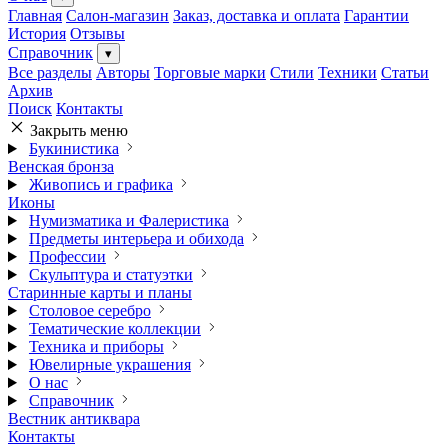
Главная
Салон-магазин
Заказ, доставка и оплата
Гарантии
История
Отзывы
Справочник
▾
Все разделы
Авторы
Торговые марки
Стили
Техники
Статьи
Архив
Поиск
Контакты
Закрыть меню
Букинистика
Венская бронза
Живопись и графика
Иконы
Нумизматика и Фалеристика
Предметы интерьера и обихода
Профессии
Скульптура и статуэтки
Старинные карты и планы
Столовое серебро
Тематические коллекции
Техника и приборы
Ювелирные украшения
О нас
Справочник
Вестник антиквара
Контакты