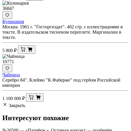
36847
Кулинария
Москва. 1961 г. "Госторгиздат". 402 стр. с иллюстрациями в
тексте. В издательском тисненом переплете. Маргиналии в
тексте.
5 800
₽
10771
Чайница
Серебро 84". Клеймо "К.Фаберже" под гербом Российской
империи
1 100 000
₽
Закрыть
Интересуют
похожие
№26500 — «Патефон ». Оставьте контакт — подберём