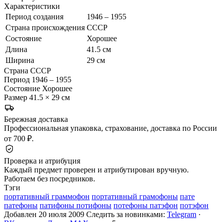
Характеристики
Период создания
1946 – 1955
Страна происхождения
СССР
Состояние
Хорошее
Длина
41.5 см
Ширина
29 см
Страна
СССР
Период
1946 – 1955
Состояние
Хорошее
Размер
41.5 × 29 см
Бережная доставка
Профессиональная упаковка, страхование, доставка по России
от 700 ₽.
Проверка и атрибуция
Каждый предмет проверен и атрибутирован вручную.
Работаем без посредников.
Тэги
портативный граммофон
портативный грамофоны
пате
патефоны
патифоны потифоны
потефоны патэфон
потэфон
Добавлен 20 июля 2009
Следить за новинками:
Telegram
·