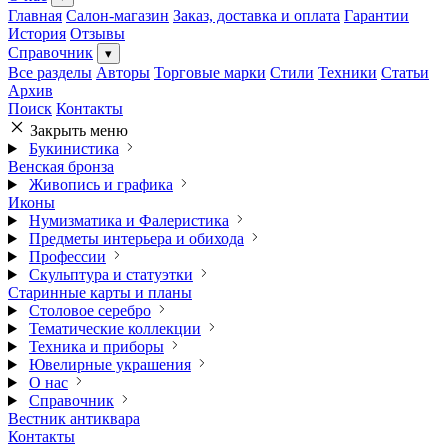
Главная
Салон-магазин
Заказ, доставка и оплата
Гарантии
История
Отзывы
Справочник
▾
Все разделы
Авторы
Торговые марки
Стили
Техники
Статьи
Архив
Поиск
Контакты
Закрыть меню
Букинистика
Венская бронза
Живопись и графика
Иконы
Нумизматика и Фалеристика
Предметы интерьера и обихода
Профессии
Скульптура и статуэтки
Старинные карты и планы
Столовое серебро
Тематические коллекции
Техника и приборы
Ювелирные украшения
О нас
Справочник
Вестник антиквара
Контакты