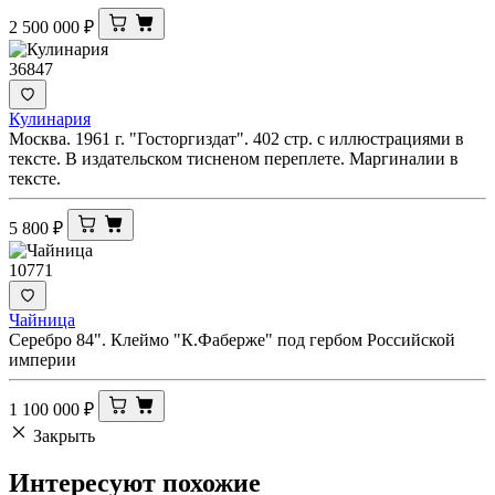
2 500 000
₽
36847
Кулинария
Москва. 1961 г. "Госторгиздат". 402 стр. с иллюстрациями в
тексте. В издательском тисненом переплете. Маргиналии в
тексте.
5 800
₽
10771
Чайница
Серебро 84". Клеймо "К.Фаберже" под гербом Российской
империи
1 100 000
₽
Закрыть
Интересуют
похожие