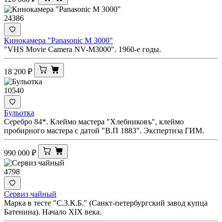
24386
Кинокамера "Panasonic M 3000"
"VHS Movie Camera NV-M3000". 1960-е годы.
18 200
₽
10540
Бульотка
Серебро 84*. Клеймо мастера "Хлебниковъ", клеймо
пробирного мастера с датой "В.П 1883". Экспертиза ГИМ.
990 000
₽
4798
Сервиз чайный
Марка в тесте "С.З.К.Б." (Санкт-петербургский завод купца
Батенина). Начало XIX века.