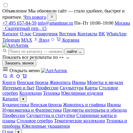
Объявление
Мы обновили сайт — стало удобнее, быстрее и
приятнее.
Что нового
+7 495 657-84-59
info@artantique.ru
Пн–Пт 10:00–19:00
Москва
· Скатертный пер., 15
Каталог
О нас
Справочник
Вестник
Контакты
ВК
WhatsApp
Telegram
MAX
Вход
Корзина
найти →
Показать все результаты по «
»
→
Заказать звонок
Открыть меню
Книги
Венская бронза
Живопись
Иконы
Монеты и медали
Интерьер и быт
Профессии
Скульптура
Карты
Столовое
серебро
Коллекции
Техника
Ювелирные изделия
Каталог
▾
Букинистика
Венская бронза
Живопись и графика
Иконы
Нумизматика и Фалеристика
Предметы интерьера и обихода
Профессии
Скульптура и статуэтки
Старинные карты и
планы
Столовое серебро
Тематические коллекции
Техника и
приборы
Ювелирные украшения
О нас
▾