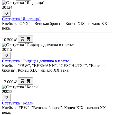
30124
Статуэтка "Ящерица"
Клеймо: "OYX". "Венская бронза". Конец XIX - начало ХХ
века.
10 500
₽
30115
Статуэтка "Сидящая девушка в платье"
Клейма: "FBW", "BERMANN", "GESСHUTZT". "Венская
бронза". Конец XIX - начало XX века.
12 000
₽
29952
Статуэтка "Колли"
Клеймо "FBW". "Венская бронза". Конец XIX - начало ХХ
века.