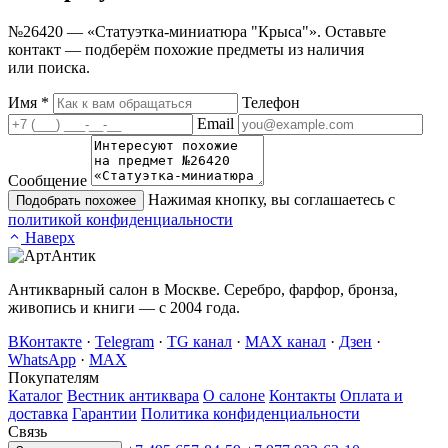
№26420 — «Статуэтка-миниатюра "Крыса"». Оставьте
контакт — подберём похожие предметы из наличия
или поиска.
Имя
*
Телефон
Email
Сообщение
Нажимая кнопку, вы соглашаетесь с
Подобрать похожее
политикой конфиденциальности
Наверх
Антикварный салон в Москве. Серебро, фарфор, бронза,
живопись и книги — с 2004 года.
ВКонтакте
·
Telegram
·
TG канал
·
MAX канал
·
Дзен
·
WhatsApp
·
MAX
Покупателям
Каталог
Вестник антиквара
О салоне
Контакты
Оплата и
доставка
Гарантии
Политика конфиденциальности
Связь