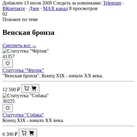
Добавлен 13 июля 2009
Следить за новинками:
Telegram
·
ВКонтакте
·
Дзен
·
MAX канал
8 просмотров
02
Похожее по теме
Венская
бронза
Смотреть все →
41357
Статуэтка "Чёртик"
"Венская бронза". Конец XIX - начало ХХ века.
12 500
₽
30225
Статуэтка "Собака"
Конец XIX - начало ХХ века.
6 300
₽