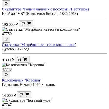
Скульптура "Голый мальчик с посохом" (Пастушок)
Клеймо "VB" (Вильгельм Биссен -1836-1913)
196 000
₽
47750
Статуэтка "Матрёшка-невеста в кокошнике"
Дулёво 1969 год
9 300
₽
47748
Колокольчик "Коровка"
Германия. Начало 1970-х годов.
14 000
₽
47747