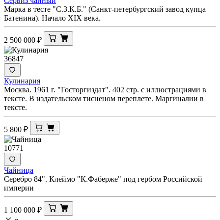
Сервиз чайный
Марка в тесте "С.З.К.Б." (Санкт-петербургский завод купца
Батенина). Начало XIX века.
2 500 000
₽
36847
Кулинария
Москва. 1961 г. "Госторгиздат". 402 стр. с иллюстрациями в
тексте. В издательском тисненом переплете. Маргиналии в
тексте.
5 800
₽
10771
Чайница
Серебро 84". Клеймо "К.Фаберже" под гербом Российской
империи
1 100 000
₽