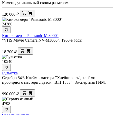
Камень, уникальный своим размером.
120 000
₽
24386
Кинокамера "Panasonic M 3000"
"VHS Movie Camera NV-M3000". 1960-е годы.
18 200
₽
10540
Бульотка
Серебро 84*. Клеймо мастера "Хлебниковъ", клеймо
пробирного мастера с датой "В.П 1883". Экспертиза ГИМ.
990 000
₽
4798