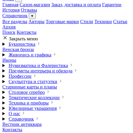
Главная
Салон-магазин
Заказ, доставка и оплата
Гарантии
История
Отзывы
Справочник
▾
Все разделы
Авторы
Торговые марки
Стили
Техники
Статьи
Архив
Поиск
Контакты
Закрыть меню
Букинистика
Венская бронза
Живопись и графика
Иконы
Нумизматика и Фалеристика
Предметы интерьера и обихода
Профессии
Скульптура и статуэтки
Старинные карты и планы
Столовое серебро
Тематические коллекции
Техника и приборы
Ювелирные украшения
О нас
Справочник
Вестник антиквара
Контакты