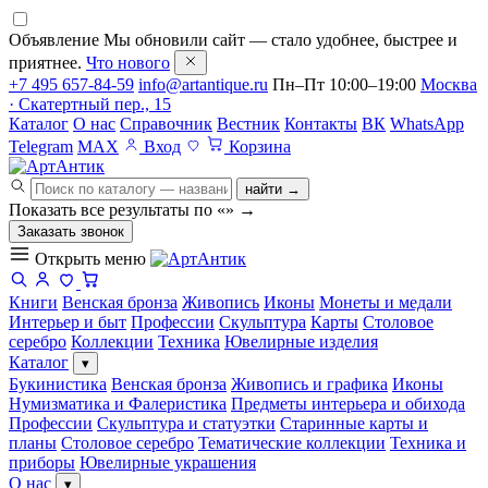
Объявление
Мы обновили сайт — стало удобнее, быстрее и
приятнее.
Что нового
+7 495 657-84-59
info@artantique.ru
Пн–Пт 10:00–19:00
Москва
· Скатертный пер., 15
Каталог
О нас
Справочник
Вестник
Контакты
ВК
WhatsApp
Telegram
MAX
Вход
Корзина
найти →
Показать все результаты по «
»
→
Заказать звонок
Открыть меню
Книги
Венская бронза
Живопись
Иконы
Монеты и медали
Интерьер и быт
Профессии
Скульптура
Карты
Столовое
серебро
Коллекции
Техника
Ювелирные изделия
Каталог
▾
Букинистика
Венская бронза
Живопись и графика
Иконы
Нумизматика и Фалеристика
Предметы интерьера и обихода
Профессии
Скульптура и статуэтки
Старинные карты и
планы
Столовое серебро
Тематические коллекции
Техника и
приборы
Ювелирные украшения
О нас
▾