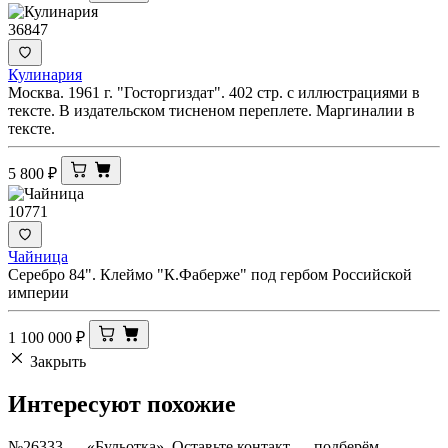
36847
Кулинария
Москва. 1961 г. "Госторгиздат". 402 стр. с иллюстрациями в
тексте. В издательском тисненом переплете. Маргиналии в
тексте.
5 800
₽
10771
Чайница
Серебро 84". Клеймо "К.Фаберже" под гербом Российской
империи
1 100 000
₽
Закрыть
Интересуют
похожие
№26333 — «Бульотка». Оставьте контакт — подберём