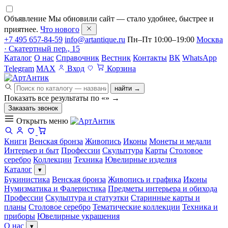
Объявление
Мы обновили сайт — стало удобнее, быстрее и
приятнее.
Что нового
+7 495 657-84-59
info@artantique.ru
Пн–Пт 10:00–19:00
Москва
· Скатертный пер., 15
Каталог
О нас
Справочник
Вестник
Контакты
ВК
WhatsApp
Telegram
MAX
Вход
Корзина
найти →
Показать все результаты по «
»
→
Заказать звонок
Открыть меню
Книги
Венская бронза
Живопись
Иконы
Монеты и медали
Интерьер и быт
Профессии
Скульптура
Карты
Столовое
серебро
Коллекции
Техника
Ювелирные изделия
Каталог
▾
Букинистика
Венская бронза
Живопись и графика
Иконы
Нумизматика и Фалеристика
Предметы интерьера и обихода
Профессии
Скульптура и статуэтки
Старинные карты и
планы
Столовое серебро
Тематические коллекции
Техника и
приборы
Ювелирные украшения
О нас
▾