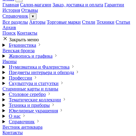
Главная
Салон-магазин
Заказ, доставка и оплата
Гарантии
История
Отзывы
Справочник
▾
Все разделы
Авторы
Торговые марки
Стили
Техники
Статьи
Архив
Поиск
Контакты
Закрыть меню
Букинистика
Венская бронза
Живопись и графика
Иконы
Нумизматика и Фалеристика
Предметы интерьера и обихода
Профессии
Скульптура и статуэтки
Старинные карты и планы
Столовое серебро
Тематические коллекции
Техника и приборы
Ювелирные украшения
О нас
Справочник
Вестник антиквара
Контакты