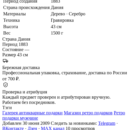
Период создания
1883
Страна происхождения
Дания
Материалы
Дерево · Серебро
Техника
Гравировка
Высота
43 см
Вес
1500 г
Страна
Дания
Период
1883
Состояние
—
Размер
43 см
Бережная доставка
Профессиональная упаковка, страхование, доставка по России
от 700 ₽.
Проверка и атрибуция
Каждый предмет проверен и атрибутирован вручную.
Работаем без посредников.
Тэги
Галерея антикварные подарки
Магазин ретро подарков
Ретро
подарки мужчине
Добавлен 30 июня 2009
Следить за новинками:
Telegram
·
ВКонтакте
·
Дзен
·
MAX канал
10 просмотров