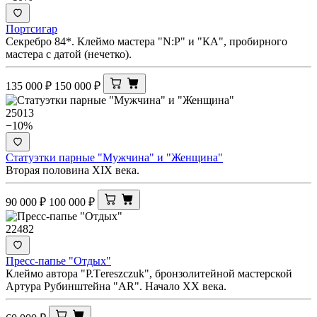
Портсигар
Секребро 84*. Клеймо мастера "N:Р" и "КА", пробирного
мастера с датой (нечетко).
135 000
₽
150 000
₽
25013
−10%
Статуэтки парные "Мужчина" и "Женщина"
Вторая половина XIX века.
90 000
₽
100 000
₽
22482
Пресс-папье "Отдых"
Клеймо автора "Р.Тereszczuk", бронзолитейной мастерской
Артура Рубинштейна "AR". Начало ХХ века.