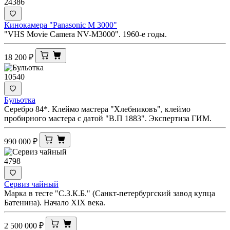
24386
Кинокамера "Panasonic M 3000"
"VHS Movie Camera NV-M3000". 1960-е годы.
18 200
₽
10540
Бульотка
Серебро 84*. Клеймо мастера "Хлебниковъ", клеймо
пробирного мастера с датой "В.П 1883". Экспертиза ГИМ.
990 000
₽
4798
Сервиз чайный
Марка в тесте "С.З.К.Б." (Санкт-петербургский завод купца
Батенина). Начало XIX века.
2 500 000
₽