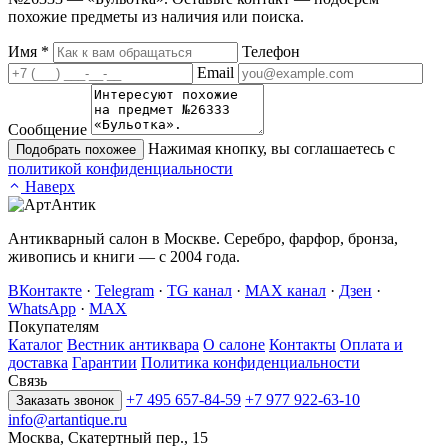
похожие предметы из наличия или поиска.
Имя
*
Телефон
Email
Сообщение
Нажимая кнопку, вы соглашаетесь с
Подобрать похожее
политикой конфиденциальности
Наверх
Антикварный салон в Москве. Серебро, фарфор, бронза,
живопись и книги — с 2004 года.
ВКонтакте
·
Telegram
·
TG канал
·
MAX канал
·
Дзен
·
WhatsApp
·
MAX
Покупателям
Каталог
Вестник антиквара
О салоне
Контакты
Оплата и
доставка
Гарантии
Политика конфиденциальности
Связь
+7 495 657-84-59
+7 977 922-63-10
Заказать звонок
info@artantique.ru
Москва, Скатертный пер., 15