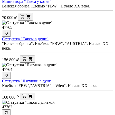
Миниатюра "Такса у котла"
Венская бронза. Клеймо "FBW". Начало ХХ века.
70 000
₽
47765
Статуэтка "Таксы в душе"
"Венская бронза". Клейма: "FBW", "AUSTRIA". Начало ХХ
века.
156 800
₽
47764
Статуэтка "Лягушки в душе"
Клеймо "FBW","AVSTRIA", "Wien". Начало ХХ века.
168 000
₽
47762