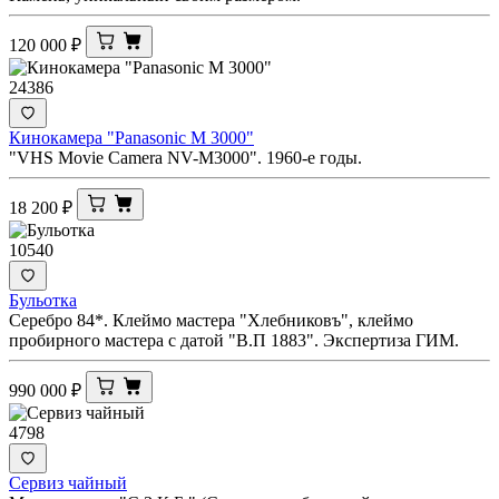
120 000
₽
24386
Кинокамера "Panasonic M 3000"
"VHS Movie Camera NV-M3000". 1960-е годы.
18 200
₽
10540
Бульотка
Серебро 84*. Клеймо мастера "Хлебниковъ", клеймо
пробирного мастера с датой "В.П 1883". Экспертиза ГИМ.
990 000
₽
4798
Сервиз чайный