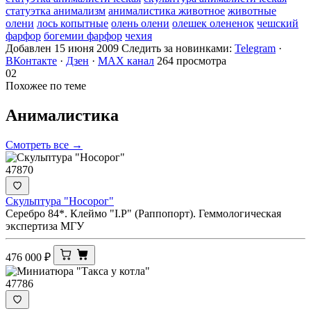
статуэтка анимализм
анималистика животное
животные
олени
лось копытные
олень олени
олешек олененок
чешский
фарфор
богемии фарфор
чехия
Добавлен 15 июня 2009
Следить за новинками:
Telegram
·
ВКонтакте
·
Дзен
·
MAX канал
264 просмотра
02
Похожее по теме
Анималистика
Смотреть все →
47870
Скульптура "Носорог"
Серебро 84*. Клеймо "I.Р" (Раппопорт). Геммологическая
экспертиза МГУ
476 000
₽
47786