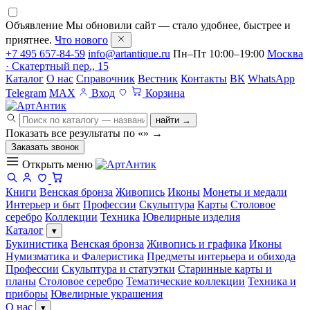
Объявление
Мы обновили сайт — стало удобнее, быстрее и
приятнее.
Что нового
+7 495 657-84-59
info@artantique.ru
Пн–Пт 10:00–19:00
Москва
· Скатертный пер., 15
Каталог
О нас
Справочник
Вестник
Контакты
ВК
WhatsApp
Telegram
MAX
Вход
Корзина
найти →
Показать все результаты по «
»
→
Заказать звонок
Открыть меню
Книги
Венская бронза
Живопись
Иконы
Монеты и медали
Интерьер и быт
Профессии
Скульптура
Карты
Столовое
серебро
Коллекции
Техника
Ювелирные изделия
Каталог
▾
Букинистика
Венская бронза
Живопись и графика
Иконы
Нумизматика и Фалеристика
Предметы интерьера и обихода
Профессии
Скульптура и статуэтки
Старинные карты и
планы
Столовое серебро
Тематические коллекции
Техника и
приборы
Ювелирные украшения
О нас
▾