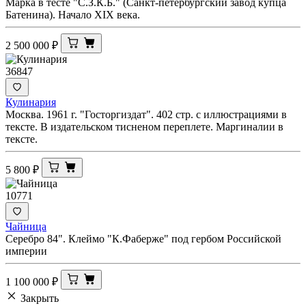
Марка в тесте "С.З.К.Б." (Санкт-петербургский завод купца
Батенина). Начало XIX века.
2 500 000
₽
36847
Кулинария
Москва. 1961 г. "Госторгиздат". 402 стр. с иллюстрациями в
тексте. В издательском тисненом переплете. Маргиналии в
тексте.
5 800
₽
10771
Чайница
Серебро 84". Клеймо "К.Фаберже" под гербом Российской
империи
1 100 000
₽
Закрыть