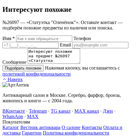
Интересуют
похожие
№26097 — «Статуэтка "Оленёнок"». Оставьте контакт —
подберём похожие предметы из наличия или поиска.
Имя
*
Телефон
Email
Сообщение
Нажимая кнопку, вы соглашаетесь с
Подобрать похожее
политикой конфиденциальности
Наверх
Антикварный салон в Москве. Серебро, фарфор, бронза,
живопись и книги — с 2004 года.
ВКонтакте
·
Telegram
·
TG канал
·
MAX канал
·
Дзен
·
WhatsApp
·
MAX
Покупателям
Каталог
Вестник антиквара
О салоне
Контакты
Оплата и
доставка
Гарантии
Политика конфиденциальности