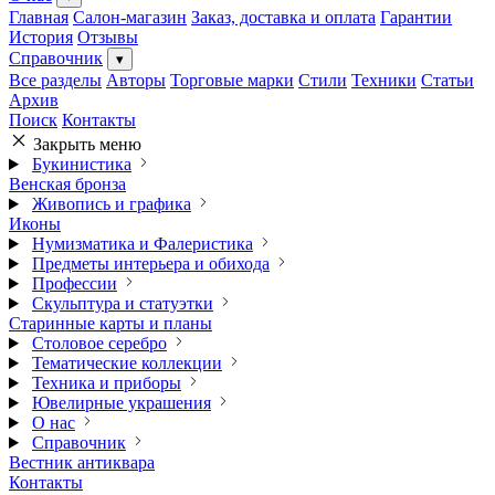
Главная
Салон-магазин
Заказ, доставка и оплата
Гарантии
История
Отзывы
Справочник
▾
Все разделы
Авторы
Торговые марки
Стили
Техники
Статьи
Архив
Поиск
Контакты
Закрыть меню
Букинистика
Венская бронза
Живопись и графика
Иконы
Нумизматика и Фалеристика
Предметы интерьера и обихода
Профессии
Скульптура и статуэтки
Старинные карты и планы
Столовое серебро
Тематические коллекции
Техника и приборы
Ювелирные украшения
О нас
Справочник
Вестник антиквара
Контакты