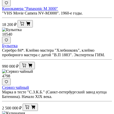
Кинокамера "Panasonic M 3000"
"VHS Movie Camera NV-M3000". 1960-е годы.
18 200
₽
10540
Бульотка
Серебро 84*. Клеймо мастера "Хлебниковъ", клеймо
пробирного мастера с датой "В.П 1883". Экспертиза ГИМ.
990 000
₽
4798
Сервиз чайный
Марка в тесте "С.З.К.Б." (Санкт-петербургский завод купца
Батенина). Начало XIX века.
2 500 000
₽