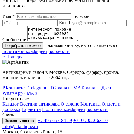
контакт — подберём похожие предметы из наличия
или поиска.
Имя
*
Телефон
Email
Сообщение
Нажимая кнопку, вы соглашаетесь с
Подобрать похожее
политикой конфиденциальности
Наверх
Антикварный салон в Москве. Серебро, фарфор, бронза,
живопись и книги — с 2004 года.
ВКонтакте
·
Telegram
·
TG канал
·
MAX канал
·
Дзен
·
WhatsApp
·
MAX
Покупателям
Каталог
Вестник антиквара
О салоне
Контакты
Оплата и
доставка
Гарантии
Политика конфиденциальности
Связь
+7 495 657-84-59
+7 977 922-63-10
Заказать звонок
info@artantique.ru
Москва, Скатертный пер., 15