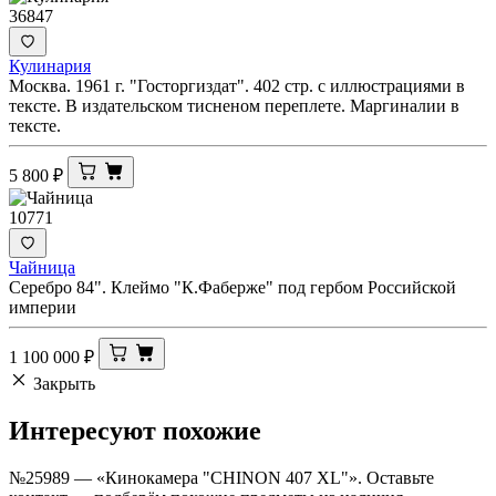
36847
Кулинария
Москва. 1961 г. "Госторгиздат". 402 стр. с иллюстрациями в
тексте. В издательском тисненом переплете. Маргиналии в
тексте.
5 800
₽
10771
Чайница
Серебро 84". Клеймо "К.Фаберже" под гербом Российской
империи
1 100 000
₽
Закрыть
Интересуют
похожие
№25989 — «Кинокамера "CHINON 407 XL"». Оставьте