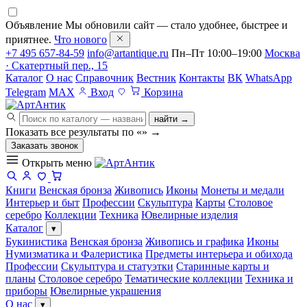
Объявление
Мы обновили сайт — стало удобнее, быстрее и
приятнее.
Что нового
+7 495 657-84-59
info@artantique.ru
Пн–Пт 10:00–19:00
Москва
· Скатертный пер., 15
Каталог
О нас
Справочник
Вестник
Контакты
ВК
WhatsApp
Telegram
MAX
Вход
Корзина
найти →
Показать все результаты по «
»
→
Заказать звонок
Открыть меню
Книги
Венская бронза
Живопись
Иконы
Монеты и медали
Интерьер и быт
Профессии
Скульптура
Карты
Столовое
серебро
Коллекции
Техника
Ювелирные изделия
Каталог
▾
Букинистика
Венская бронза
Живопись и графика
Иконы
Нумизматика и Фалеристика
Предметы интерьера и обихода
Профессии
Скульптура и статуэтки
Старинные карты и
планы
Столовое серебро
Тематические коллекции
Техника и
приборы
Ювелирные украшения
О нас
▾