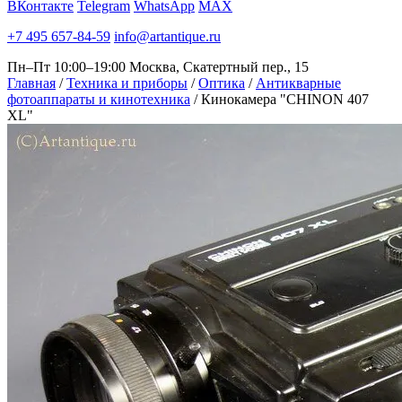
ВКонтакте
Telegram
WhatsApp
MAX
+7 495 657-84-59
info@artantique.ru
Пн–Пт 10:00–19:00
Москва, Скатертный пер., 15
Главная
/
Техника и приборы
/
Оптика
/
Антикварные
фотоаппараты и кинотехника
/
Кинокамера "CHINON 407
XL"