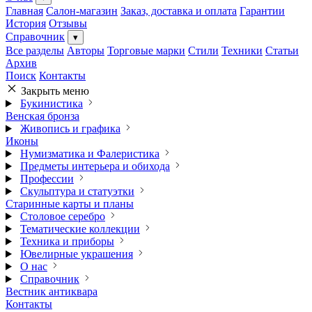
Главная
Салон-магазин
Заказ, доставка и оплата
Гарантии
История
Отзывы
Справочник
▾
Все разделы
Авторы
Торговые марки
Стили
Техники
Статьи
Архив
Поиск
Контакты
Закрыть меню
Букинистика
Венская бронза
Живопись и графика
Иконы
Нумизматика и Фалеристика
Предметы интерьера и обихода
Профессии
Скульптура и статуэтки
Старинные карты и планы
Столовое серебро
Тематические коллекции
Техника и приборы
Ювелирные украшения
О нас
Справочник
Вестник антиквара
Контакты