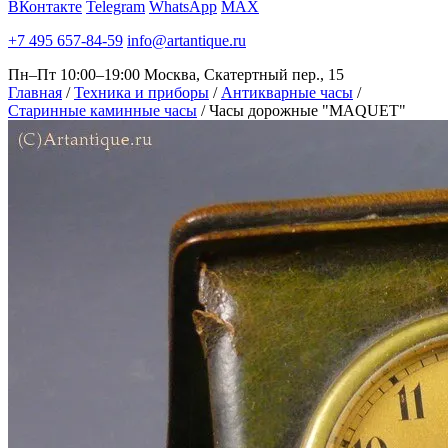
ВКонтакте
Telegram
WhatsApp
MAX
+7 495 657-84-59
info@artantique.ru
Пн–Пт 10:00–19:00
Москва, Скатертный пер., 15
Главная
/
Техника и приборы
/
Антикварные часы
/
Старинные каминные часы
/
Часы дорожные "MAQUET"