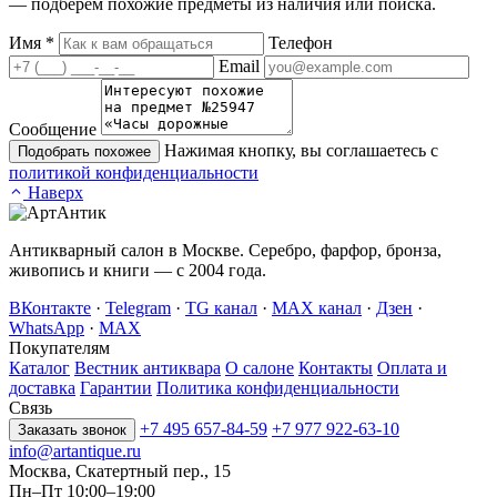
— подберём похожие предметы из наличия или поиска.
Имя
*
Телефон
Email
Сообщение
Нажимая кнопку, вы соглашаетесь с
Подобрать похожее
политикой конфиденциальности
Наверх
Антикварный салон в Москве. Серебро, фарфор, бронза,
живопись и книги — с 2004 года.
ВКонтакте
·
Telegram
·
TG канал
·
MAX канал
·
Дзен
·
WhatsApp
·
MAX
Покупателям
Каталог
Вестник антиквара
О салоне
Контакты
Оплата и
доставка
Гарантии
Политика конфиденциальности
Связь
+7 495 657-84-59
+7 977 922-63-10
Заказать звонок
info@artantique.ru
Москва, Скатертный пер., 15
Пн–Пт 10:00–19:00