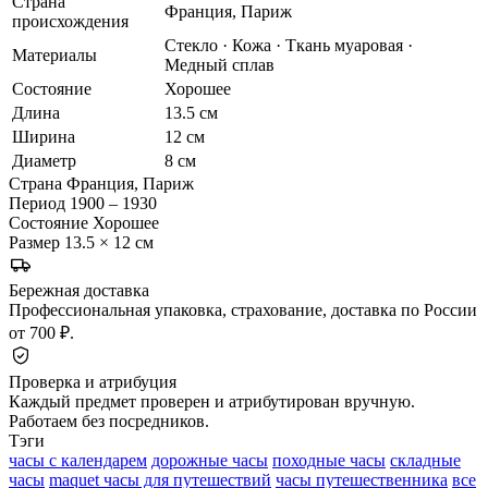
Страна
Франция, Париж
происхождения
Стекло · Кожа · Ткань муаровая ·
Материалы
Медный сплав
Состояние
Хорошее
Длина
13.5 см
Ширина
12 см
Диаметр
8 см
Страна
Франция, Париж
Период
1900 – 1930
Состояние
Хорошее
Размер
13.5 × 12 см
Бережная доставка
Профессиональная упаковка, страхование, доставка по России
от 700 ₽.
Проверка и атрибуция
Каждый предмет проверен и атрибутирован вручную.
Работаем без посредников.
Тэги
часы с календарем
дорожные часы
походные часы
складные
часы
maquet часы для путешествий
часы путешественника
все