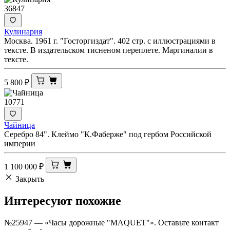
36847
Кулинария
Москва. 1961 г. "Госторгиздат". 402 стр. с иллюстрациями в
тексте. В издательском тисненом переплете. Маргиналии в
тексте.
5 800
₽
10771
Чайница
Серебро 84". Клеймо "К.Фаберже" под гербом Российской
империи
1 100 000
₽
Закрыть
Интересуют
похожие
№25947 — «Часы дорожные "MAQUET"». Оставьте контакт