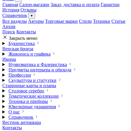
Главная
Салон-магазин
Заказ, доставка и оплата
Гарантии
История
Отзывы
Справочник
▾
Все разделы
Авторы
Торговые марки
Стили
Техники
Статьи
Архив
Поиск
Контакты
Закрыть меню
Букинистика
Венская бронза
Живопись и графика
Иконы
Нумизматика и Фалеристика
Предметы интерьера и обихода
Профессии
Скульптура и статуэтки
Старинные карты и планы
Столовое серебро
Тематические коллекции
Техника и приборы
Ювелирные украшения
О нас
Справочник
Вестник антиквара
Контакты