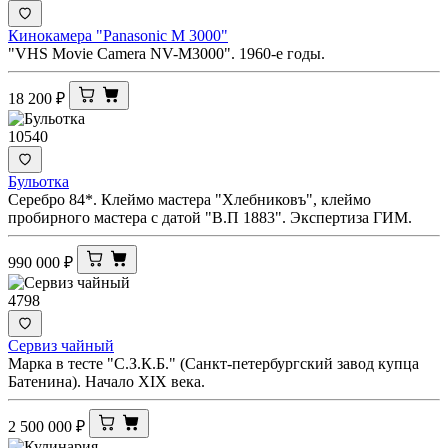
Кинокамера "Panasonic M 3000"
"VHS Movie Camera NV-M3000". 1960-е годы.
18 200
₽
10540
Бульотка
Серебро 84*. Клеймо мастера "Хлебниковъ", клеймо
пробирного мастера с датой "В.П 1883". Экспертиза ГИМ.
990 000
₽
4798
Сервиз чайный
Марка в тесте "С.З.К.Б." (Санкт-петербургский завод купца
Батенина). Начало XIX века.
2 500 000
₽