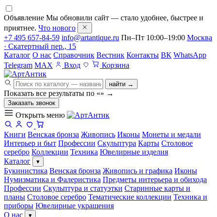
Объявление
Мы обновили сайт — стало удобнее, быстрее и
приятнее.
Что нового
+7 495 657-84-59
info@artantique.ru
Пн–Пт 10:00–19:00
Москва
· Скатертный пер., 15
Каталог
О нас
Справочник
Вестник
Контакты
ВК
WhatsApp
Telegram
MAX
Вход
Корзина
найти →
Показать все результаты по «
»
→
Заказать звонок
Открыть меню
Книги
Венская бронза
Живопись
Иконы
Монеты и медали
Интерьер и быт
Профессии
Скульптура
Карты
Столовое
серебро
Коллекции
Техника
Ювелирные изделия
Каталог
▾
Букинистика
Венская бронза
Живопись и графика
Иконы
Нумизматика и Фалеристика
Предметы интерьера и обихода
Профессии
Скульптура и статуэтки
Старинные карты и
планы
Столовое серебро
Тематические коллекции
Техника и
приборы
Ювелирные украшения
О нас
▾