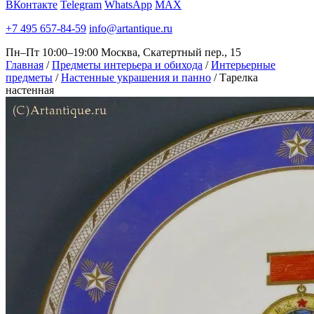
ВКонтакте
Telegram
WhatsApp
MAX
+7 495 657-84-59
info@artantique.ru
Пн–Пт 10:00–19:00
Москва, Скатертный пер., 15
Главная
/
Предметы интерьера и обихода
/
Интерьерные
предметы
/
Настенные украшения и панно
/
Тарелка
настенная