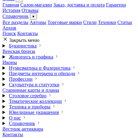
Главная
Салон-магазин
Заказ, доставка и оплата
Гарантии
История
Отзывы
Справочник
▾
Все разделы
Авторы
Торговые марки
Стили
Техники
Статьи
Архив
Поиск
Контакты
Закрыть меню
Букинистика
Венская бронза
Живопись и графика
Иконы
Нумизматика и Фалеристика
Предметы интерьера и обихода
Профессии
Скульптура и статуэтки
Старинные карты и планы
Столовое серебро
Тематические коллекции
Техника и приборы
Ювелирные украшения
О нас
Справочник
Вестник антиквара
Контакты