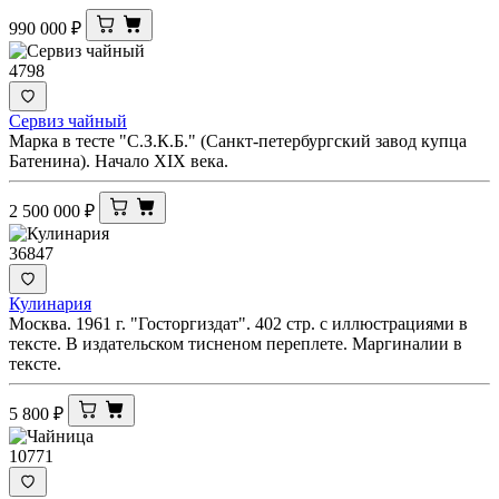
990 000
₽
4798
Сервиз чайный
Марка в тесте "С.З.К.Б." (Санкт-петербургский завод купца
Батенина). Начало XIX века.
2 500 000
₽
36847
Кулинария
Москва. 1961 г. "Госторгиздат". 402 стр. с иллюстрациями в
тексте. В издательском тисненом переплете. Маргиналии в
тексте.
5 800
₽
10771