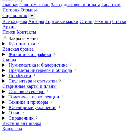
Главная
Салон-магазин
Заказ, доставка и оплата
Гарантии
История
Отзывы
Справочник
▾
Все разделы
Авторы
Торговые марки
Стили
Техники
Статьи
Архив
Поиск
Контакты
Закрыть меню
Букинистика
Венская бронза
Живопись и графика
Иконы
Нумизматика и Фалеристика
Предметы интерьера и обихода
Профессии
Скульптура и статуэтки
Старинные карты и планы
Столовое серебро
Тематические коллекции
Техника и приборы
Ювелирные украшения
О нас
Справочник
Вестник антиквара
Контакты