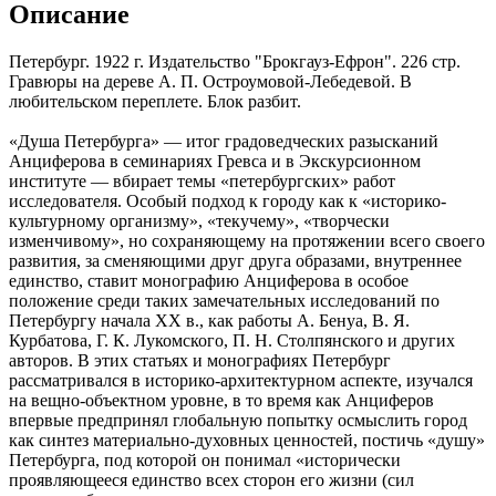
Описание
Петербург. 1922 г. Издательство "Брокгауз-Ефрон". 226 стр.
Гравюры на дереве А. П. Остроумовой-Лебедевой. В
любительском переплете. Блок разбит.
«Душа Петербурга» — итог градоведческих разысканий
Анциферова в семинариях Гревса и в Экскурсионном
институте — вбирает темы «петербургских» работ
исследователя. Особый подход к городу как к «историко-
культурному организму», «текучему», «творчески
изменчивому», но сохраняющему на протяжении всего своего
развития, за сменяющими друг друга образами, внутреннее
единство, ставит монографию Анциферова в особое
положение среди таких замечательных исследований по
Петербургу начала XX в., как работы А. Бенуа, В. Я.
Курбатова, Г. К. Лукомского, П. Н. Столпянского и других
авторов. В этих статьях и монографиях Петербург
рассматривался в историко-архитектурном аспекте, изучался
на вещно-объектном уровне, в то время как Анциферов
впервые предпринял глобальную попытку осмыслить город
как синтез материально-духовных ценностей, постичь «душу»
Петербурга, под которой он понимал «исторически
проявляющееся единство всех сторон его жизни (сил