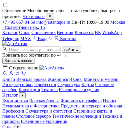
Объявление
Мы обновили сайт — стало удобнее, быстрее и
приятнее.
Что нового
+7 495 657-84-59
info@artantique.ru
Пн–Пт 10:00–19:00
Москва
· Скатертный пер., 15
Каталог
О нас
Справочник
Вестник
Контакты
ВК
WhatsApp
Telegram
MAX
Вход
Корзина
найти →
Показать все результаты по «
»
→
Заказать звонок
Открыть меню
Книги
Венская бронза
Живопись
Иконы
Монеты и медали
Интерьер и быт
Профессии
Скульптура
Карты
Столовое
серебро
Коллекции
Техника
Ювелирные изделия
Каталог
▾
Букинистика
Венская бронза
Живопись и графика
Иконы
Нумизматика и Фалеристика
Предметы интерьера и обихода
Профессии
Скульптура и статуэтки
Старинные карты и
планы
Столовое серебро
Тематические коллекции
Техника и
приборы
Ювелирные украшения
О нас
▾