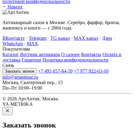
политикой конфиденциальности
Наверх
Антикварный салон в Москве. Серебро, фарфор, бронза,
живопись и книги — с 2004 года.
ВКонтакте
·
Telegram
·
TG канал
·
MAX канал
·
Дзен
·
WhatsApp
·
MAX
Покупателям
Каталог
Вестник антиквара
О салоне
Контакты
Оплата и
доставка
Гарантии
Политика конфиденциальности
Связь
+7 495 657-84-59
+7 977 922-63-10
Заказать звонок
info@artantique.ru
Москва, Скатертный пер., 15
Пн–Пт 10:00–19:00
© 2026 АртАнтик. Москва.
YA·METRIKA
Заказать
звонок