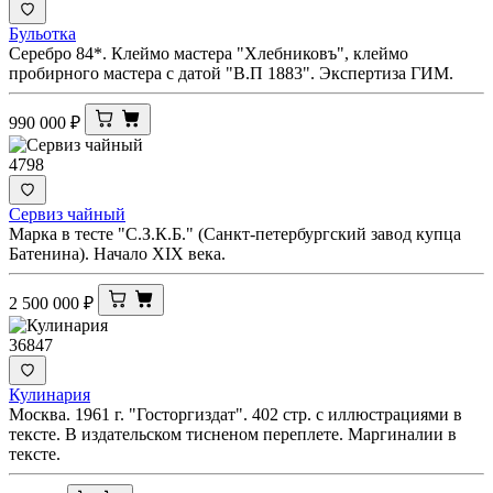
Бульотка
Серебро 84*. Клеймо мастера "Хлебниковъ", клеймо
пробирного мастера с датой "В.П 1883". Экспертиза ГИМ.
990 000
₽
4798
Сервиз чайный
Марка в тесте "С.З.К.Б." (Санкт-петербургский завод купца
Батенина). Начало XIX века.
2 500 000
₽
36847
Кулинария
Москва. 1961 г. "Госторгиздат". 402 стр. с иллюстрациями в
тексте. В издательском тисненом переплете. Маргиналии в
тексте.