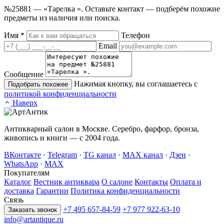
№25881 — «Тарелка ». Оставьте контакт — подберём похожие
предметы из наличия или поиска.
Имя
*
Телефон
Email
Сообщение
Нажимая кнопку, вы соглашаетесь с
Подобрать похожее
политикой конфиденциальности
Наверх
Антикварный салон в Москве. Серебро, фарфор, бронза,
живопись и книги — с 2004 года.
ВКонтакте
·
Telegram
·
TG канал
·
MAX канал
·
Дзен
·
WhatsApp
·
MAX
Покупателям
Каталог
Вестник антиквара
О салоне
Контакты
Оплата и
доставка
Гарантии
Политика конфиденциальности
Связь
+7 495 657-84-59
+7 977 922-63-10
Заказать звонок
info@artantique.ru