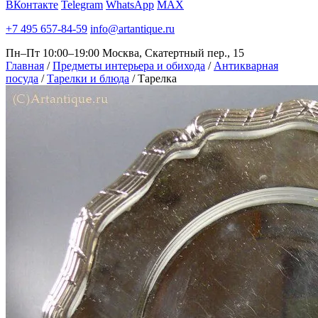
ВКонтакте
Telegram
WhatsApp
MAX
+7 495 657-84-59
info@artantique.ru
Пн–Пт 10:00–19:00
Москва, Скатертный пер., 15
Главная
/
Предметы интерьера и обихода
/
Антикварная
посуда
/
Тарелки и блюда
/
Тарелка