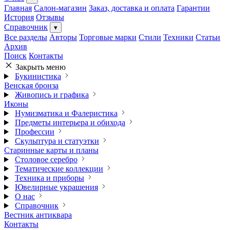
Главная
Салон-магазин
Заказ, доставка и оплата
Гарантии
История
Отзывы
Справочник
▾
Все разделы
Авторы
Торговые марки
Стили
Техники
Статьи
Архив
Поиск
Контакты
Закрыть меню
Букинистика
Венская бронза
Живопись и графика
Иконы
Нумизматика и Фалеристика
Предметы интерьера и обихода
Профессии
Скульптура и статуэтки
Старинные карты и планы
Столовое серебро
Тематические коллекции
Техника и приборы
Ювелирные украшения
О нас
Справочник
Вестник антиквара
Контакты