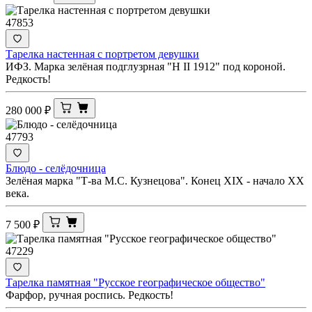
47853
Тарелка настенная с портретом девушки
ИФЗ. Марка зелёная подглузрная "Н II 1912" под короной.
Редкость!
280 000
₽
47793
Блюдо - селёдочница
Зелёная марка "Т-ва М.С. Кузнецова". Конец XIX - начало ХХ
века.
7 500
₽
47229
Тарелка памятная "Русское географическое общество"
Фaрфор, pучнaя роспиcь. Редкость!