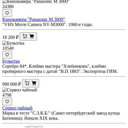
24386
Кинокамера "Panasonic M 3000"
"VHS Movie Camera NV-M3000". 1960-е годы.
18 200
₽
10540
Бульотка
Серебро 84*. Клеймо мастера "Хлебниковъ", клеймо
пробирного мастера с датой "В.П 1883". Экспертиза ГИМ.
990 000
₽
4798
Сервиз чайный
Марка в тесте "С.З.К.Б." (Санкт-петербургский завод купца
Батенина). Начало XIX века.