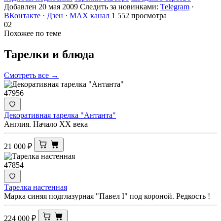
Добавлен 20 мая 2009
Следить за новинками:
Telegram
·
ВКонтакте
·
Дзен
·
MAX канал
1 552 просмотра
02
Похожее по теме
Тарелки и
блюда
Смотреть все →
47956
Декоративная тарелка "Антанта"
Англия. Начало ХХ века
21 000
₽
47854
Тарелка настенная
Марка синяя подглазурная "Павел I" под короной. Редкость !
224 000
₽