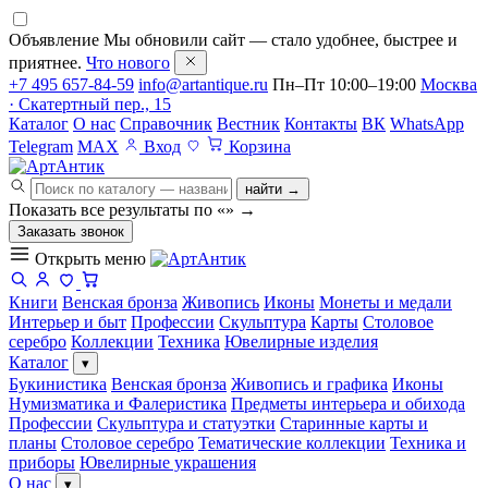
Объявление
Мы обновили сайт — стало удобнее, быстрее и
приятнее.
Что нового
+7 495 657-84-59
info@artantique.ru
Пн–Пт 10:00–19:00
Москва
· Скатертный пер., 15
Каталог
О нас
Справочник
Вестник
Контакты
ВК
WhatsApp
Telegram
MAX
Вход
Корзина
найти →
Показать все результаты по «
»
→
Заказать звонок
Открыть меню
Книги
Венская бронза
Живопись
Иконы
Монеты и медали
Интерьер и быт
Профессии
Скульптура
Карты
Столовое
серебро
Коллекции
Техника
Ювелирные изделия
Каталог
▾
Букинистика
Венская бронза
Живопись и графика
Иконы
Нумизматика и Фалеристика
Предметы интерьера и обихода
Профессии
Скульптура и статуэтки
Старинные карты и
планы
Столовое серебро
Тематические коллекции
Техника и
приборы
Ювелирные украшения
О нас
▾