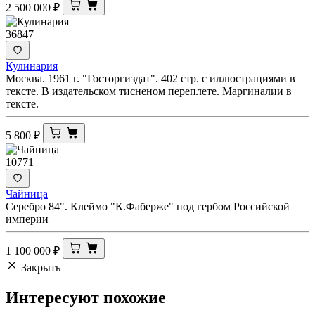
2 500 000
₽
36847
Кулинария
Москва. 1961 г. "Госторгиздат". 402 стр. с иллюстрациями в
тексте. В издательском тисненом переплете. Маргиналии в
тексте.
5 800
₽
10771
Чайница
Серебро 84". Клеймо "К.Фаберже" под гербом Российской
империи
1 100 000
₽
Закрыть
Интересуют
похожие