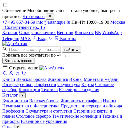
Объявление
Мы обновили сайт — стало удобнее, быстрее и
приятнее.
Что нового
+7 495 657-84-59
info@artantique.ru
Пн–Пт 10:00–19:00
Москва
· Скатертный пер., 15
Каталог
О нас
Справочник
Вестник
Контакты
ВК
WhatsApp
Telegram
MAX
Вход
Корзина
найти →
Показать все результаты по «
»
→
Заказать звонок
Открыть меню
Книги
Венская бронза
Живопись
Иконы
Монеты и медали
Интерьер и быт
Профессии
Скульптура
Карты
Столовое
серебро
Коллекции
Техника
Ювелирные изделия
Каталог
▾
Букинистика
Венская бронза
Живопись и графика
Иконы
Нумизматика и Фалеристика
Предметы интерьера и обихода
Профессии
Скульптура и статуэтки
Старинные карты и
планы
Столовое серебро
Тематические коллекции
Техника и
приборы
Ювелирные украшения
О нас
▾