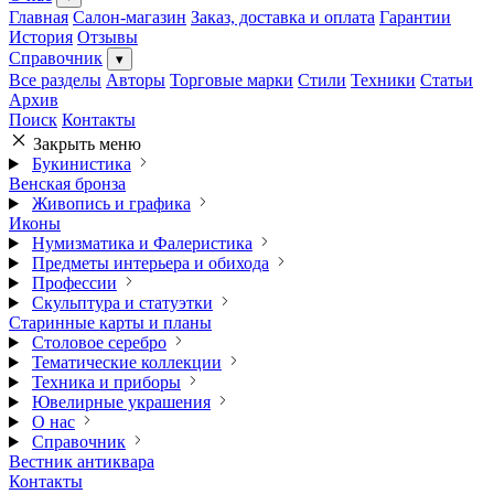
Главная
Салон-магазин
Заказ, доставка и оплата
Гарантии
История
Отзывы
Справочник
▾
Все разделы
Авторы
Торговые марки
Стили
Техники
Статьи
Архив
Поиск
Контакты
Закрыть меню
Букинистика
Венская бронза
Живопись и графика
Иконы
Нумизматика и Фалеристика
Предметы интерьера и обихода
Профессии
Скульптура и статуэтки
Старинные карты и планы
Столовое серебро
Тематические коллекции
Техника и приборы
Ювелирные украшения
О нас
Справочник
Вестник антиквара
Контакты