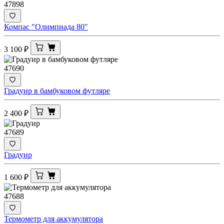
47898
Компас "Олимпиада 80"
3 100
₽
47690
Градуир в бамбуковом футляре
2 400
₽
47689
Градуир
1 600
₽
47688
Термометр для аккумулятора