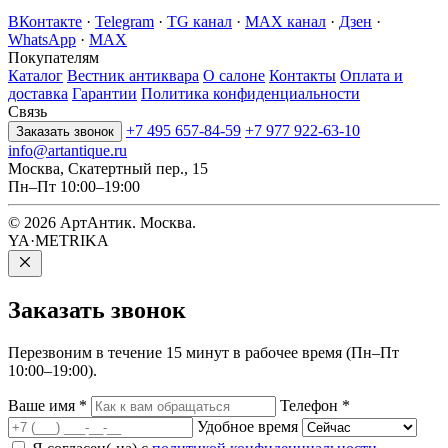
ВКонтакте
·
Telegram
·
TG канал
·
MAX канал
·
Дзен
·
WhatsApp
·
MAX
Покупателям
Каталог
Вестник антиквара
О салоне
Контакты
Оплата и
доставка
Гарантии
Политика конфиденциальности
Связь
+7 495 657-84-59
+7 977 922-63-10
Заказать звонок
info@artantique.ru
Москва, Скатертный пер., 15
Пн–Пт 10:00–19:00
© 2026 АртАнтик. Москва.
YA·METRIKA
Заказать
звонок
Перезвоним в течение 15 минут в рабочее время (Пн–Пт
10:00–19:00).
Ваше имя
*
Телефон
*
Удобное время