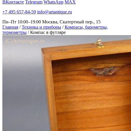
ВКонтакте
Telegram
WhatsApp
MAX
+7 495 657-84-59
info@artantique.ru
Пн–Пт 10:00–19:00
Москва, Скатертный пер., 15
Главная
/
Техника и приборы
/
Компасы, барометры,
термометры
/
Компас в футляре