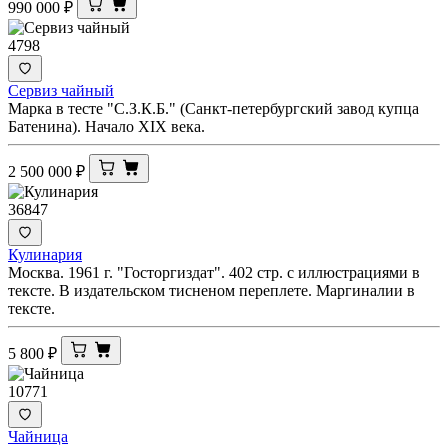
990 000
₽
4798
Сервиз чайный
Марка в тесте "С.З.К.Б." (Санкт-петербургский завод купца
Батенина). Начало XIX века.
2 500 000
₽
36847
Кулинария
Москва. 1961 г. "Госторгиздат". 402 стр. с иллюстрациями в
тексте. В издательском тисненом переплете. Маргиналии в
тексте.
5 800
₽
10771
Чайница