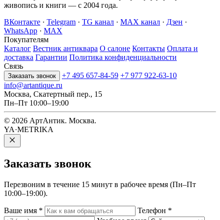
живопись и книги — с 2004 года.
ВКонтакте
·
Telegram
·
TG канал
·
MAX канал
·
Дзен
·
WhatsApp
·
MAX
Покупателям
Каталог
Вестник антиквара
О салоне
Контакты
Оплата и
доставка
Гарантии
Политика конфиденциальности
Связь
+7 495 657-84-59
+7 977 922-63-10
Заказать звонок
info@artantique.ru
Москва, Скатертный пер., 15
Пн–Пт 10:00–19:00
© 2026 АртАнтик. Москва.
YA·METRIKA
Заказать
звонок
Перезвоним в течение 15 минут в рабочее время (Пн–Пт
10:00–19:00).
Ваше имя
*
Телефон
*