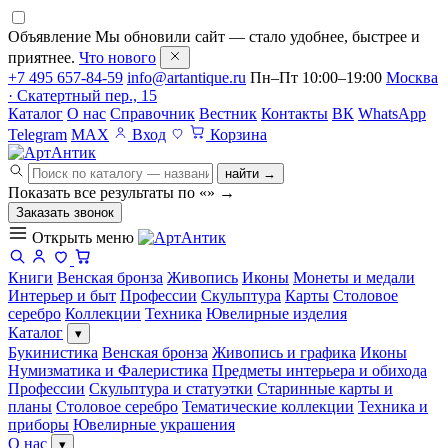
Объявление
Мы обновили сайт — стало удобнее, быстрее и
приятнее.
Что нового
+7 495 657-84-59
info@artantique.ru
Пн–Пт 10:00–19:00
Москва
· Скатертный пер., 15
Каталог
О нас
Справочник
Вестник
Контакты
ВК
WhatsApp
Telegram
MAX
Вход
Корзина
найти →
Показать все результаты по «
»
→
Заказать звонок
Открыть меню
Книги
Венская бронза
Живопись
Иконы
Монеты и медали
Интерьер и быт
Профессии
Скульптура
Карты
Столовое
серебро
Коллекции
Техника
Ювелирные изделия
Каталог
▾
Букинистика
Венская бронза
Живопись и графика
Иконы
Нумизматика и Фалеристика
Предметы интерьера и обихода
Профессии
Скульптура и статуэтки
Старинные карты и
планы
Столовое серебро
Тематические коллекции
Техника и
приборы
Ювелирные украшения
О нас
▾