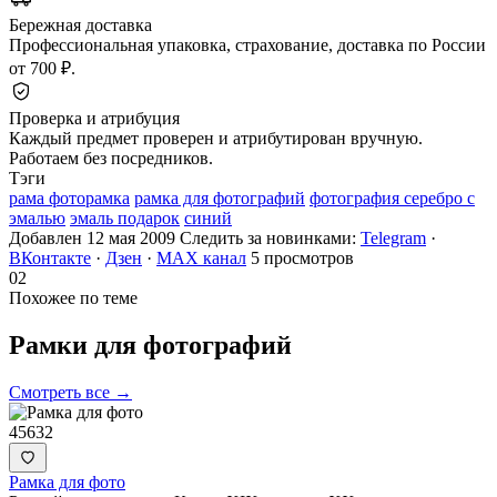
Бережная доставка
Профессиональная упаковка, страхование, доставка по России
от 700 ₽.
Проверка и атрибуция
Каждый предмет проверен и атрибутирован вручную.
Работаем без посредников.
Тэги
рама фоторамка
рамка для фотографий
фотография серебро с
эмалью
эмаль подарок
синий
Добавлен 12 мая 2009
Следить за новинками:
Telegram
·
ВКонтакте
·
Дзен
·
MAX канал
5 просмотров
02
Похожее по теме
Рамки для
фотографий
Смотреть все →
45632
Рамка для фото