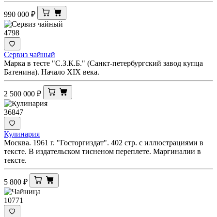
990 000
₽
4798
Сервиз чайный
Марка в тесте "С.З.К.Б." (Санкт-петербургский завод купца
Батенина). Начало XIX века.
2 500 000
₽
36847
Кулинария
Москва. 1961 г. "Госторгиздат". 402 стр. с иллюстрациями в
тексте. В издательском тисненом переплете. Маргиналии в
тексте.
5 800
₽
10771