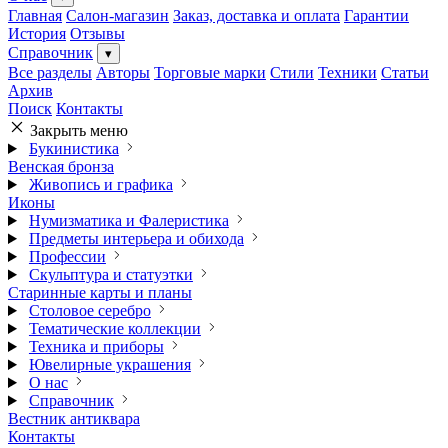
Главная
Салон-магазин
Заказ, доставка и оплата
Гарантии
История
Отзывы
Справочник
▾
Все разделы
Авторы
Торговые марки
Стили
Техники
Статьи
Архив
Поиск
Контакты
Закрыть меню
Букинистика
Венская бронза
Живопись и графика
Иконы
Нумизматика и Фалеристика
Предметы интерьера и обихода
Профессии
Скульптура и статуэтки
Старинные карты и планы
Столовое серебро
Тематические коллекции
Техника и приборы
Ювелирные украшения
О нас
Справочник
Вестник антиквара
Контакты