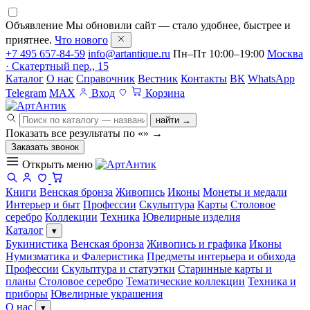
Объявление
Мы обновили сайт — стало удобнее, быстрее и
приятнее.
Что нового
+7 495 657-84-59
info@artantique.ru
Пн–Пт 10:00–19:00
Москва
· Скатертный пер., 15
Каталог
О нас
Справочник
Вестник
Контакты
ВК
WhatsApp
Telegram
MAX
Вход
Корзина
найти →
Показать все результаты по «
»
→
Заказать звонок
Открыть меню
Книги
Венская бронза
Живопись
Иконы
Монеты и медали
Интерьер и быт
Профессии
Скульптура
Карты
Столовое
серебро
Коллекции
Техника
Ювелирные изделия
Каталог
▾
Букинистика
Венская бронза
Живопись и графика
Иконы
Нумизматика и Фалеристика
Предметы интерьера и обихода
Профессии
Скульптура и статуэтки
Старинные карты и
планы
Столовое серебро
Тематические коллекции
Техника и
приборы
Ювелирные украшения
О нас
▾