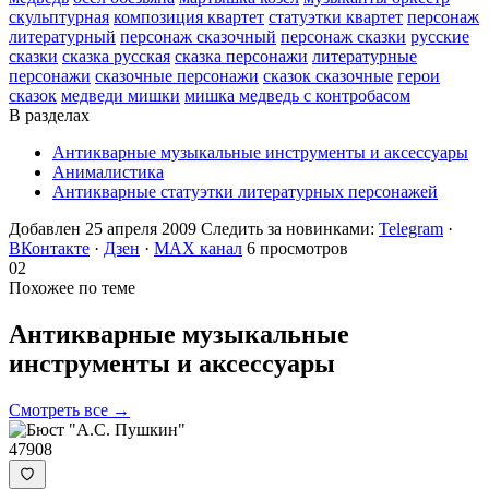
скульптурная
композиция квартет
статуэтки квартет
персонаж
литературный
персонаж сказочный
персонаж сказки
русские
сказки
сказка русская
сказка персонажи
литературные
персонажи
сказочные персонажи
сказок сказочные
герои
сказок
медведи мишки
мишка медведь с контробасом
В разделах
Антикварные музыкальные инструменты и аксессуары
Анималистика
Антикварные статуэтки литературных персонажей
Добавлен 25 апреля 2009
Следить за новинками:
Telegram
·
ВКонтакте
·
Дзен
·
MAX канал
6 просмотров
02
Похожее по теме
Антикварные музыкальные
инструменты и
аксессуары
Смотреть все →
47908