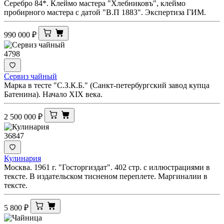
Серебро 84*. Клеймо мастера "Хлебниковъ", клеймо
пробирного мастера с датой "В.П 1883". Экспертиза ГИМ.
990 000
₽
4798
Сервиз чайный
Марка в тесте "С.З.К.Б." (Санкт-петербургский завод купца
Батенина). Начало XIX века.
2 500 000
₽
36847
Кулинария
Москва. 1961 г. "Госторгиздат". 402 стр. с иллюстрациями в
тексте. В издательском тисненом переплете. Маргиналии в
тексте.
5 800
₽