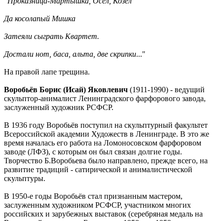
"
Проказница-Мартышка, Осёл, Козёл
Да косолапый Мишка
Затеяли сыграть Квартет.
Достали нот, баса, альта, две скрипки
..."
На правой лапе трещина.
Воробьёв Борис (Исай) Яковлевич
(1911-1990) - ведущий
скульптор-анималист Ленинградского фарфорового завода,
заслуженный художник РСФСР.
В 1936 году Воробьёв поступил на скульптурный факультет
Всероссийской академии Художеств в Ленинграде. В это же
время началась его работа на Ломоносовском фарфоровом
заводе (ЛФЗ), с которым он был связан долгие годы.
Творчество Б.Воробьева было направлено, прежде всего, на
развитие традиций - сатирической и анималистической
скульптуры.
В 1950-е годы Воробьёв стал признанным мастером,
заслуженным художником РСФСР, участником многих
российских и зарубежных выставок (серебряная медаль на