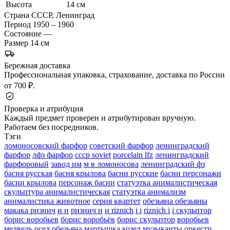
Высота
14 см
Страна
СССР, Ленинград
Период
1950 – 1960
Состояние
—
Размер
14 см
Бережная доставка
Профессиональная упаковка, страхование, доставка по России
от 700 ₽.
Проверка и атрибуция
Каждый предмет проверен и атрибутирован вручную.
Работаем без посредников.
Тэги
ломоносовский фарфор
советский фарфор
ленинградский
фарфор
лфз фарфор
ссср soviet
porcelain lfz
ленинградский
фарфоровый
завод им
м в ломоносова
ленинградский фз
басня русская
басня крылова
басни русские
басни персонажи
басни крылова
персонаж басни
статуэтка анималистическая
скульптура анималистическая
статуэтка анимализм
анималистика животное
серия квартет
обезьяна обезьяны
макака ризнич
и и
ризнич и
и riznich
i i
riznich i
i скульптор
борис воробьев
борис воробьёв
борис скульптор
воробьев
медведь
осел обезьяна
мартышка козел
музыканты оркестр