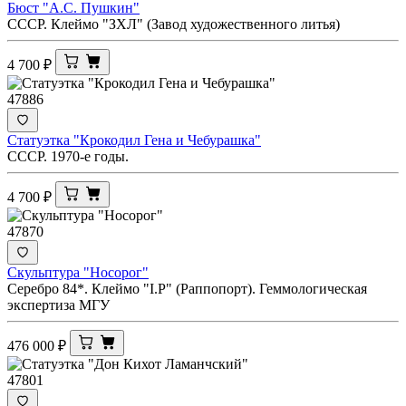
Бюст "А.С. Пушкин"
СССР. Клеймо "ЗХЛ" (Завод художественного литья)
4 700
₽
47886
Статуэтка "Крокодил Гена и Чебурашка"
СССР. 1970-е годы.
4 700
₽
47870
Скульптура "Носорог"
Серебро 84*. Клеймо "I.Р" (Раппопорт). Геммологическая
экспертиза МГУ
476 000
₽
47801