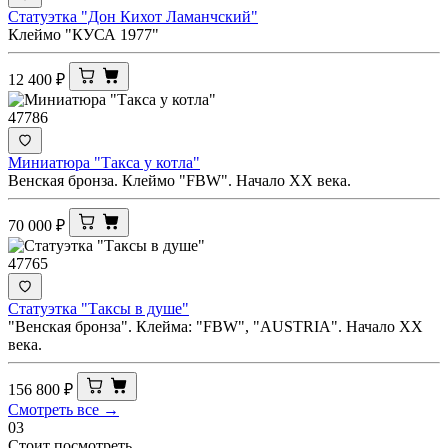
Статуэтка "Дон Кихот Ламанчский"
Клеймо "КУСА 1977"
12 400
₽
47786
Миниатюра "Такса у котла"
Венская бронза. Клеймо "FBW". Начало ХХ века.
70 000
₽
47765
Статуэтка "Таксы в душе"
"Венская бронза". Клейма: "FBW", "AUSTRIA". Начало ХХ
века.
156 800
₽
Смотреть все →
03
Стоит посмотреть